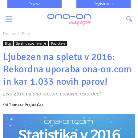
Prijava
Registracija
Domov
Blog
Blog
Spletno spoznavanje
Raziskave
Ljubezen na spletu v 2016:
Rekordna uporaba ona-on.com
in kar 1.033 novih parov!
Leto 2016 na ona-on.com ponovno rekordno!
Od
Tamara Prejac Čas