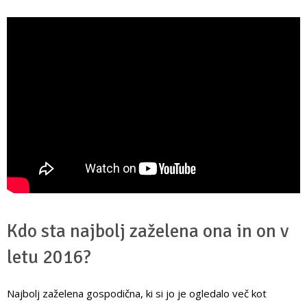
Kdo sta najbolj zaželena ona in on v
letu 2016?
Najbolj zaželena gospodična, ki si jo je ogledalo več kot