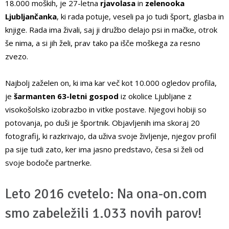
18.000 moških, je 27-letna
rjavolasa
in
zelenooka
Ljubljančanka
, ki rada potuje, veseli pa jo tudi šport, glasba in
knjige. Rada ima živali, saj ji družbo delajo psi in mačke, otrok
še nima, a si jih želi, prav tako pa išče moškega za resno
zvezo.
Najbolj zaželen on, ki ima kar več kot 10.000 ogledov profila,
je
šarmanten 63-letni gospod
iz okolice Ljubljane z
visokošolsko izobrazbo in vitke postave. Njegovi hobiji so
potovanja, po duši je športnik. Objavljenih ima skoraj 20
fotografij, ki razkrivajo, da uživa svoje življenje, njegov profil
pa sije tudi zato, ker ima jasno predstavo, česa si želi od
svoje bodoče partnerke.
Leto 2016 cvetelo: Na ona-on.com
smo zabeležili 1.033 novih parov!