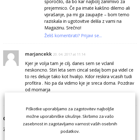
sporočilo, da bo kar najbolj zanimivo za
prejemnico. Če pa imate kakšno dilemo ali
vprašanje, pa mi ga zaupajte – bom temo
raziskala in ugotovitve delila z vami na
Magazinu. Srečno!
Želiš komentirati? Prijavi se...
marjancekk
20. 04. 2017 at 11:14
Kjer je volja tam je cilj. danes sem se vclanil
neskoncno. Stiri leta sem cincal sedaj bom pa videl ce
to res deluje tako kot hvalijo. Kdor reskira vcasih tudi
profitira . No pa da vidimo kje je sreca doma. Pozdrav
od mornarja
Želiš komentirati? Prijavi se...
Piškotke uporabljamo za zagotovitev najboljše
možne uporabniške izkušnje. Skrbimo za vašo
Odgovori
zasebnost in zagotavljamo varnost vaših osebnih
Za komentiranje morate biti
prijavljeni
.
podatkov.