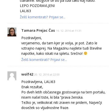
članarine. Mogoče se bo pa tudi tako kaj našlo.
LEPO POZDRAVLJENI
LALI63
Želiš komentirati? Prijavi se...
Tamara Prejac Čas
16. 12. 2016 at 11:31
Pozdravljeni,
verjamemo, da tam kjer je volja, je pot. Zato le
vztrajno naprej. Na Magazinu najdete tudi številne
napotke, kako iskati na spletu. Srečno!
Želiš komentirati? Prijavi se...
wolf42
20. 12. 2016 at 22:00
Pozdravljena, LALI63
Enak rezultat,
Po dveh letih občasnega gostovanja na tem portalu,
nisem našel tiste, ki bila “prava ženska.
Težko je, velikokrat niti zraven ne pridem, Največji
dosežek so vljudnostne fraze.