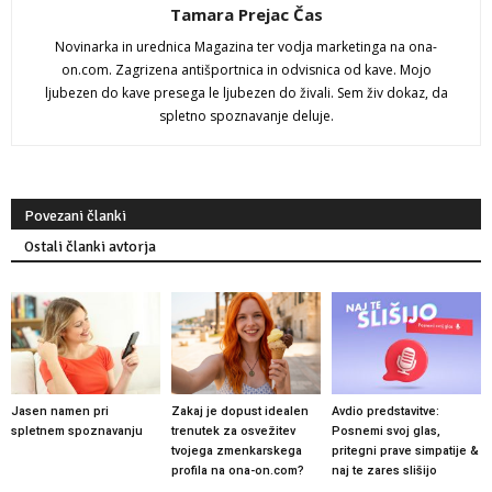
Tamara Prejac Čas
Novinarka in urednica Magazina ter vodja marketinga na ona-
on.com. Zagrizena antišportnica in odvisnica od kave. Mojo
ljubezen do kave presega le ljubezen do živali. Sem živ dokaz, da
spletno spoznavanje deluje.
Povezani članki
Ostali članki avtorja
Jasen namen pri
Zakaj je dopust idealen
Avdio predstavitve:
spletnem spoznavanju
trenutek za osvežitev
Posnemi svoj glas,
tvojega zmenkarskega
pritegni prave simpatije &
profila na ona-on.com?
naj te zares slišijo