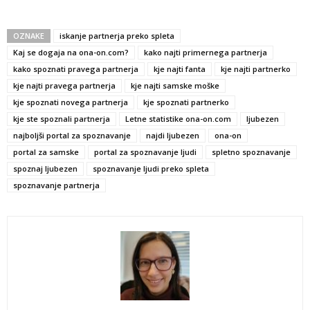
OZNAKE
iskanje partnerja preko spleta
Kaj se dogaja na ona-on.com?
kako najti primernega partnerja
kako spoznati pravega partnerja
kje najti fanta
kje najti partnerko
kje najti pravega partnerja
kje najti samske moške
kje spoznati novega partnerja
kje spoznati partnerko
kje ste spoznali partnerja
Letne statistike ona-on.com
ljubezen
najboljši portal za spoznavanje
najdi ljubezen
ona-on
portal za samske
portal za spoznavanje ljudi
spletno spoznavanje
spoznaj ljubezen
spoznavanje ljudi preko spleta
spoznavanje partnerja