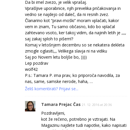
Da bi imel zvezo, je velik vprašaj.
Vprašljive uporabnice, njih prevelika pričakovanja in
vedno se najdejo od daleč, da ni resnih zvez.
Članarino kot “pravi-moški” moram vplačati, kakor
vem in znam, Tu samo občasno, kdo bo vplačal
zahtevano vsoto, ker takoj vidim, da najinih letih je ,,,,
saj zakaj sploh to pišem!?
Komaj v letošnjem decembru so se nekatera dekleta
zmogle oglasiti,,, Velikega slavja ni na vidiku
Saj po Novem letu boljše bo, ))))
Lep pozdrav
wolf42
P.s.: Tamara P. ima prav, ko priporoča navodila, za
nas, same, samske nerode, haha, …
Želiš komentirati? Prijavi se...
Tamara Prejac Čas
21. 12. 2016 at 20:36
Pozdravljeni,
kot že rečeno, potrebno je vztrajati. Na
Magazinu najdete tudi napotke, kako napisati