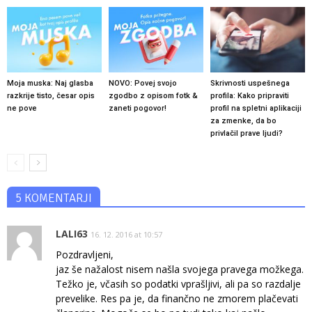
Moja muska: Naj glasba
NOVO: Povej svojo
Skrivnosti uspešnega
razkrije tisto, česar opis
zgodbo z opisom fotk &
profila: Kako pripraviti
ne pove
zaneti pogovor!
profil na spletni aplikaciji
za zmenke, da bo
privlačil prave ljudi?
5 KOMENTARJI
LALI63
16. 12. 2016 at 10:57
Pozdravljeni,
jaz še nažalost nisem našla svojega pravega možkega.
Težko je, včasih so podatki vprašljivi, ali pa so razdalje
prevelike. Res pa je, da finančno ne zmorem plačevati