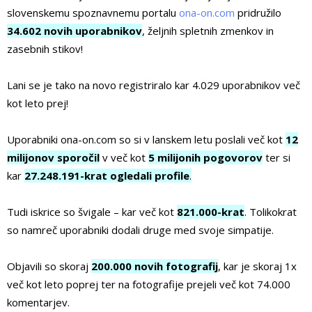
slovenskemu spoznavnemu portalu
ona-on.com
pridružilo
34.602 novih uporabnikov
, željnih spletnih zmenkov in
zasebnih stikov!
Lani se je tako na novo registriralo kar 4.029 uporabnikov več
kot leto prej!
Uporabniki ona-on.com so si v lanskem letu poslali več kot
12
milijonov sporočil
v več kot
5 milijonih pogovorov
ter si
kar
27.248.191-krat ogledali profile
.
Tudi iskrice so švigale – kar več kot
821.000-krat
. Tolikokrat
so namreč uporabniki dodali druge med svoje simpatije.
Objavili so skoraj
200.000 novih fotografij
, kar je skoraj 1x
več kot leto poprej ter na fotografije prejeli več kot 74.000
komentarjev.