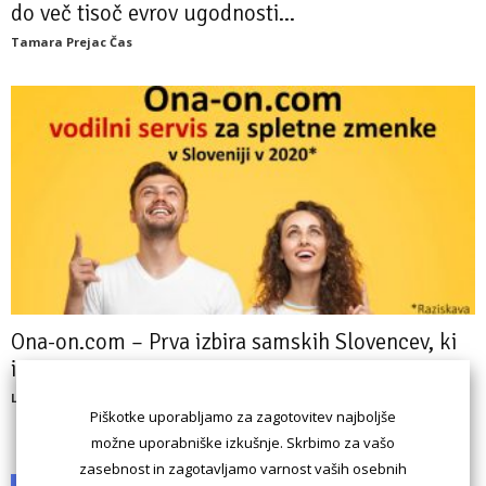
do več tisoč evrov ugodnosti...
Tamara Prejac Čas
Ona-on.com – Prva izbira samskih Slovencev, ki
iščejo resno zvezo! Več...
Luka Kogovšek
Piškotke uporabljamo za zagotovitev najboljše
možne uporabniške izkušnje. Skrbimo za vašo
zasebnost in zagotavljamo varnost vaših osebnih