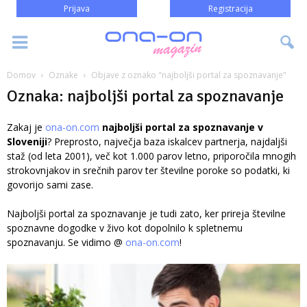
Prijava
Registracija
Domov
Oznake
Objave z oznako "najboljši portal za spoznavanje"
Oznaka: najboljši portal za spoznavanje
Zakaj je
ona-on.com
najboljši portal za spoznavanje v
Sloveniji
? Preprosto, največja baza iskalcev partnerja, najdaljši
staž (od leta 2001), več kot 1.000 parov letno, priporočila mnogih
strokovnjakov in srečnih parov ter številne poroke so podatki, ki
govorijo sami zase.
Najboljši portal za spoznavanje je tudi zato, ker prireja številne
spoznavne dogodke v živo kot dopolnilo k spletnemu
spoznavanju. Se vidimo @
ona-on.com
!