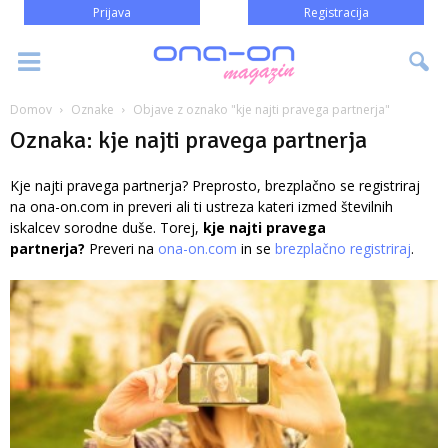
Prijava
Registracija
Domov
Oznake
Objave z oznako "kje najti pravega partnerja"
Oznaka: kje najti pravega partnerja
Kje najti pravega partnerja? Preprosto, brezplačno se registriraj
na ona-on.com in preveri ali ti ustreza kateri izmed številnih
iskalcev sorodne duše. Torej,
kje najti pravega
partnerja?
Preveri na
ona-on.com
in se
brezplačno registriraj
.