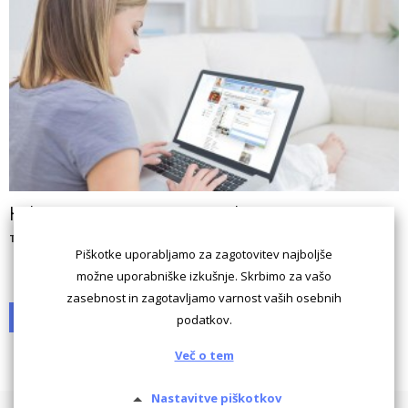
Kako najti partnerja na portalu ona-on.com?
Tamara Prejac Čas
Piškotke uporabljamo za zagotovitev najboljše
možne uporabniške izkušnje. Skrbimo za vašo
zasebnost in zagotavljamo varnost vaših osebnih
1
2
3
podatkov.
Več o tem
Nastavitve piškotkov