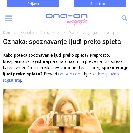
Prijava
Registracija
Domov
Oznake
Objave z oznako "spoznavanje ljudi preko spleta"
Oznaka: spoznavanje ljudi preko spleta
Kako poteka spoznavanje ljudi preko spleta? Preprosto,
brezplačno se registriraj na ona-on.com in preveri ali ti ustreza
kateri izmed številnih iskalcev sorodne duše. Torej,
spoznavanje
ljudi preko spleta?
Preveri
ona-on.com,
kjer se
brezplačno
registriraj
.