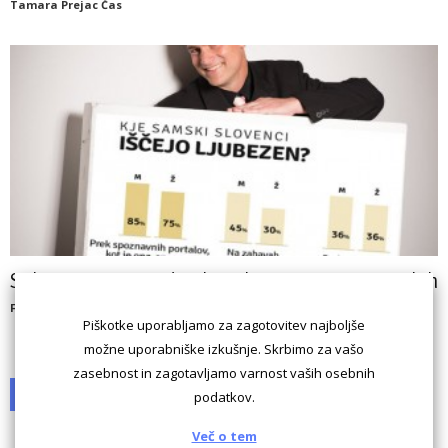
Tamara Prejac Čas
Splet postaja osrednji kanal spoznavanja samskih
Florijan
Piškotke uporabljamo za zagotovitev najboljše
možne uporabniške izkušnje. Skrbimo za vašo
zasebnost in zagotavljamo varnost vaših osebnih
1
2
3
podatkov.
Več o tem