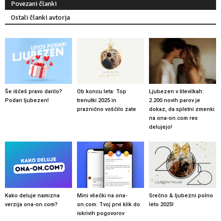
Povezani članki
Ostali članki avtorja
Še iščeš pravo darilo?
Ob koncu leta: Top
Ljubezen v številkah:
Podari ljubezen!
trenutki 2025 in
2.200 novih parov je
praznično voščilo zate
dokaz, da spletni zmenki
na ona-on.com res
delujejo!
Kako deluje namizna
Mini všečki na ona-
Srečno & ljubezni polno
verzija ona-on.com?
on.com: Tvoj prvi klik do
leto 2025!
iskrivih pogovorov