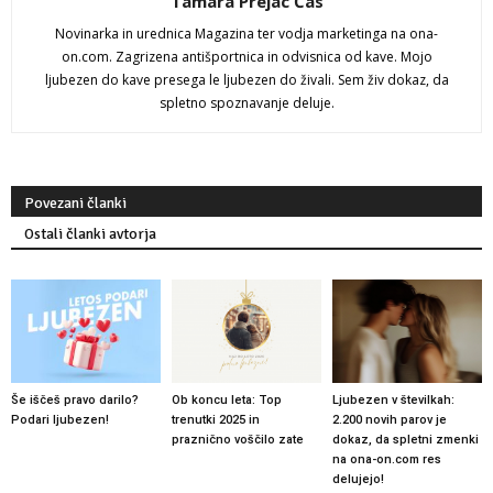
Tamara Prejac Čas
Novinarka in urednica Magazina ter vodja marketinga na ona-
on.com. Zagrizena antišportnica in odvisnica od kave. Mojo
ljubezen do kave presega le ljubezen do živali. Sem živ dokaz, da
spletno spoznavanje deluje.
Povezani članki
Ostali članki avtorja
Še iščeš pravo darilo?
Ob koncu leta: Top
Ljubezen v številkah:
Podari ljubezen!
trenutki 2025 in
2.200 novih parov je
praznično voščilo zate
dokaz, da spletni zmenki
na ona-on.com res
delujejo!