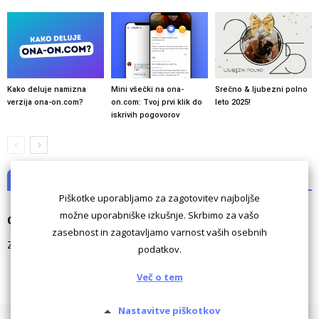
Kako deluje namizna
Mini všečki na ona-
Srečno & ljubezni polno
verzija ona-on.com?
on.com: Tvoj prvi klik do
leto 2025!
iskrivih pogovorov
NI KOMENTARJEV
Piškotke uporabljamo za zagotovitev najboljše
možne uporabniške izkušnje. Skrbimo za vašo
Odgovori
zasebnost in zagotavljamo varnost vaših osebnih
Za komentiranje morate biti
prijavljeni
.
podatkov.
Več o tem
Nastavitve piškotkov