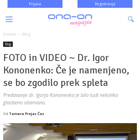
Prijava
Registracija
Domov
Blog
Blog
FOTO in VIDEO ~ Dr. Igor
Kononenko: Če je namenjeno,
se bo zgodilo prek spleta
Predavanje dr. Igorja Kononenka je bilo tudi nekoliko
glasbeno obarvano.
Od
Tamara Prejac Čas