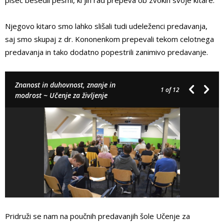
pisec besedil pesmi, ki jih rad prepeva ob zvokih svoje kitare.
Njegovo kitaro smo lahko slišali tudi udeleženci predavanja,
saj smo skupaj z dr. Kononenkom prepevali tekom celotnega
predavanja in tako dodatno popestrili zanimivo predavanje.
Znanost in duhovnost, znanje in
1
of 12
modrost ~ Učenje za življenje
Pridruži se nam na poučnih predavanjih šole Učenje za