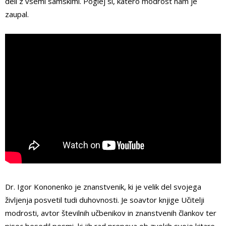
deli z vsemi samskimi. Poglej si, katero modrost nam je
zaupal.
Dr. Igor Kononenko je znanstvenik, ki je velik del svojega
življenja posvetil tudi duhovnosti. Je soavtor knjige Učitelji
modrosti, avtor številnih učbenikov in znanstvenih člankov ter