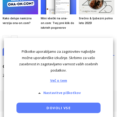
Kako deluje namizna
Mini všečki na ona-
Srečno & ljubezni polno
verzija ona-on.com?
on.com: Tvoj prvi klik do
leto 2025!
iskrivih pogovorov
Piškotke uporabljamo za zagotovitev najboljše
NI KOMENTARJEV
možne uporabniške izkušnje. Skrbimo za vašo
zasebnost in zagotavljamo varnost vaših osebnih
Odgovori
podatkov.
Za komentiranje morate biti
prijavljeni
.
Več o tem
Nastavitve piškotkov
Pogoji uporabe
Piškotki
Oglaševanje
Kontaktiraj
Powered by SocDate™, © Copyright VenetiCOM
DOVOLI VSE