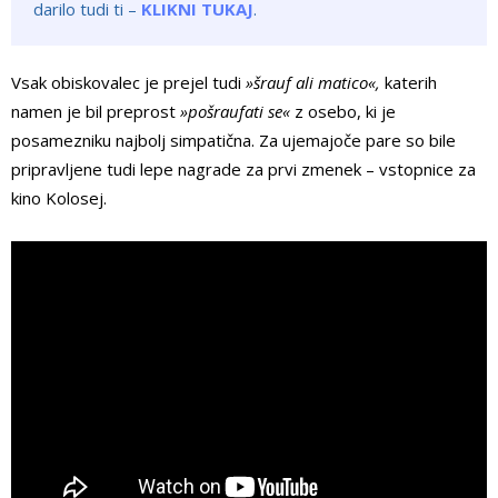
darilo tudi ti –
KLIKNI TUKAJ
.
Vsak obiskovalec je prejel tudi
»šrauf ali matico«,
katerih
namen je bil preprost
»pošraufati se«
z osebo, ki je
posamezniku najbolj simpatična. Za ujemajoče pare so bile
pripravljene tudi lepe nagrade za prvi zmenek – vstopnice za
kino Kolosej.