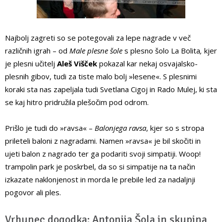
Najbolj zagreti so se potegovali za lepe nagrade v več
različnih igrah – od
Male plesne šole
s plesno šolo La Bolita
,
kjer
je plesni učitelj
Aleš Višček
pokazal kar nekaj osvajalsko-
plesnih gibov, tudi za tiste malo bolj »lesene«. S plesnimi
koraki sta nas zapeljala tudi Svetlana Cigoj in Rado Mulej, ki sta
se kaj hitro pridružila plešočim pod odrom.
Prišlo je tudi do »ravsa« –
Balonjega ravsa
, kjer so s stropa
prileteli baloni z nagradami. Namen »ravsa« je bil skočiti in
ujeti balon z nagrado ter ga podariti svoji simpatiji. Woop!
trampolin park je poskrbel, da so si simpatije na ta način
izkazate naklonjenost in morda le prebile led za nadaljnji
pogovor ali ples.
Vrhunec dogodka: Antonija Šola in skupina