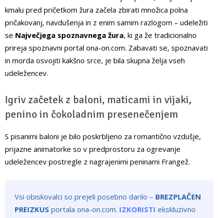
kmalu pred pričetkom žura začela zbirati množica polna
pričakovanj, navdušenja in z enim samim razlogom – udeležiti
se
Največjega spoznavnega žura
, ki ga že tradicionalno
prireja spoznavni portal ona-on.com. Zabavati se, spoznavati
in morda osvojiti kakšno srce, je bila skupna želja vseh
udeležencev.
Igriv začetek z baloni, maticami in vijaki,
penino in čokoladnim presenečenjem
S pisanimi baloni je bilo poskrbljeno za romantično vzdušje,
prijazne animatorke so v predprostoru za ogrevanje
udeležencev postregle z nagrajenimi peninami Frangež.
Vsi obiskovalci so prejeli posebno darilo –
BREZPLAČEN
PREIZKUS
portala ona-on.com.
IZKORISTI
ekskluzivno