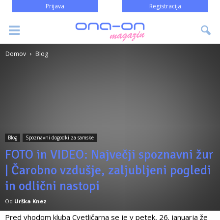
Prijava
Registracija
Domov
Blog
Blog
Spoznavni dogodki za samske
FOTO in VIDEO: Največji spoznavni žur
| Čarobno vzdušje, zaljubljeni pogledi
in odlični nastopi
Od
Urška Knez
Pred vhodom kluba Cvetličarna se je v petek, 26. januarja že