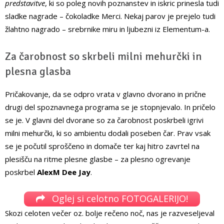
predstavitve
, ki so poleg novih poznanstev in iskric prinesla tudi
sladke nagrade – čokoladke Merci. Nekaj parov je prejelo tudi
žlahtno nagrado – srebrnike miru in ljubezni iz Elementum-a.
Za čarobnost so skrbeli milni mehurčki in
plesna glasba
Pričakovanje, da se odpro vrata v glavno dvorano in prične
drugi del spoznavnega programa se je stopnjevalo. In pričelo
se je. V glavni del dvorane so za čarobnost poskrbeli igrivi
milni mehurčki, ki so ambientu dodali poseben čar. Prav vsak
se je počutil sproščeno in domače ter kaj hitro zavrtel na
plesišču na ritme plesne glasbe – za plesno ogrevanje
poskrbel
AlexM Dee Jay
.
Oglej si celotno FOTOGALERIJO!
Skozi celoten večer oz. bolje rečeno noč, nas je razveseljeval