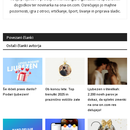
dogodkov ter novinarka na ona-on.com. Osrečujejo jo majhne
pozornosti, igra z otroci, vrtičkanje, šport, šivanje in priprava sladic.
Povezani članki
Ostali članki avtorja
Še iščeš pravo darilo?
Ob koncu leta: Top
Ljubezen v številkah:
Podari ljubezen!
trenutki 2025 in
2.200 novih parov je
praznično voščilo zate
dokaz, da spletni zmenki
na ona-on.com res
delujejo!