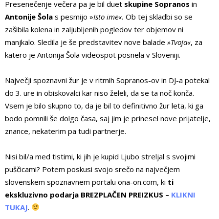
Presenečenje večera pa je bil duet
skupine Sopranos
in
Antonije Šola
s pesmijo »
Isto ime«.
Ob tej skladbi so se
zašibila kolena in zaljubljenih pogledov ter objemov ni
manjkalo. Sledila je še predstavitev nove balade
»Tvoja«
, za
katero je Antonija Šola videospot posnela v Sloveniji.
Največji spoznavni žur je v ritmih Sopranos-ov in DJ-a potekal
do 3. ure in obiskovalci kar niso želeli, da se ta noč konča.
Vsem je bilo skupno to, da je bil to definitivno žur leta, ki ga
bodo pomnili še dolgo časa, saj jim je prinesel nove prijatelje,
znance, nekaterim pa tudi partnerje.
Nisi bil/a med tistimi, ki jih je kupid Ljubo streljal s svojimi
puščicami? Potem poskusi svojo srečo na največjem
slovenskem spoznavnem portalu ona-on.com, ki
ti
ekskluzivno podarja BREZPLAČEN PREIZKUS –
KLIKNI
TUKAJ
.