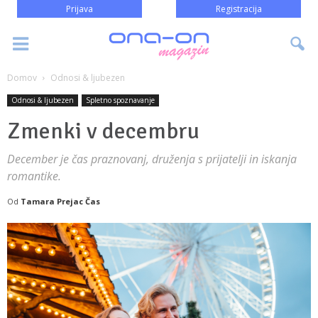
Prijava
Registracija
Domov
Odnosi & ljubezen
Odnosi & ljubezen
Spletno spoznavanje
Zmenki v decembru
December je čas praznovanj, druženja s prijatelji in iskanja
romantike.
Od
Tamara Prejac Čas