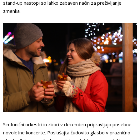
stand-up nastopi so lahko zabaven način za preživljanje
zmenka.
Simfonični orkestri in zbori v decembru pripravljajo posebne
novoletne koncerte. Poslušajta čudovito glasbo v praznično