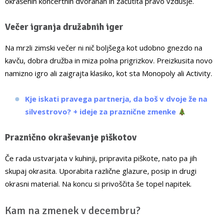
okrašenih koncertnih dvoranah in začutita pravo vzdušje.
Večer igranja družabnih iger
Na mrzli zimski večer ni nič boljšega kot udobno gnezdo na
kavču, dobra družba in miza polna prigrizkov. Preizkusita novo
namizno igro ali zaigrajta klasiko, kot sta Monopoly ali Activity.
Kje iskati pravega partnerja, da boš v dvoje že na
silvestrovo? + ideje za praznične zmenke
Praznično okraševanje piškotov
Če rada ustvarjata v kuhinji, pripravita piškote, nato pa jih
skupaj okrasita. Uporabita različne glazure, posip in drugi
okrasni material. Na koncu si privoščita še topel napitek.
Kam na zmenek v decembru?