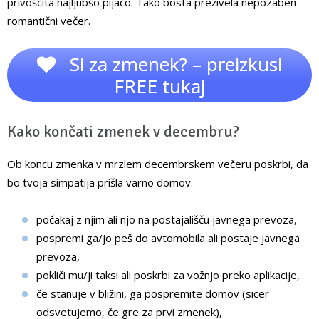
privoščita najljubšo pijačo. Tako bosta preživela nepozaben
romantični večer.
Si za zmenek? – preizkusi
FREE tukaj
Kako končati zmenek v decembru?
Ob koncu zmenka v mrzlem decembrskem večeru poskrbi, da
bo tvoja simpatija prišla varno domov.
počakaj z njim ali njo na postajališču javnega prevoza,
pospremi ga/jo peš do avtomobila ali postaje javnega
prevoza,
pokliči mu/ji taksi ali poskrbi za vožnjo preko aplikacije,
če stanuje v bližini, ga pospremite domov (sicer
odsvetujemo, če gre za prvi zmenek),