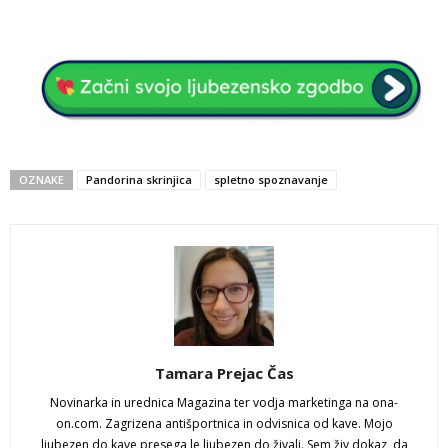
OZNAKE
Pandorina skrinjica
spletno spoznavanje
Tamara Prejac Čas
Novinarka in urednica Magazina ter vodja marketinga na ona-
on.com. Zagrizena antišportnica in odvisnica od kave. Mojo
ljubezen do kave presega le ljubezen do živali. Sem živ dokaz, da