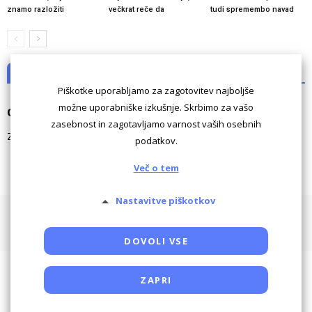
znamo razložiti
večkrat reče da
tudi spremembo navad
NI KOMENTARJEV
Piškotke uporabljamo za zagotovitev najboljše
možne uporabniške izkušnje. Skrbimo za vašo
Odgovori
zasebnost in zagotavljamo varnost vaših osebnih
Za komentiranje morate biti
prijavljeni
.
podatkov.
Več o tem
Nastavitve piškotkov
Pogoji uporabe
Piškotki
Oglaševanje
Kontaktiraj
Powered by SocDate™, © Copyright VenetiCOM
DOVOLI VSE
ZAPRI