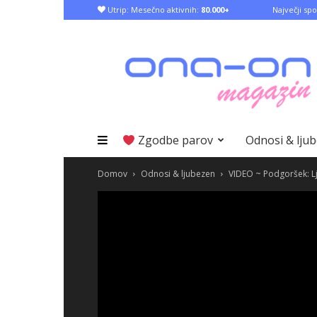
Utrip: Mesečno aktivnih:
80.000+
Največji spo
Zgodbe parov
Odnosi & lju
Domov
Odnosi & ljubezen
VIDEO ~ Podgoršek: Lj