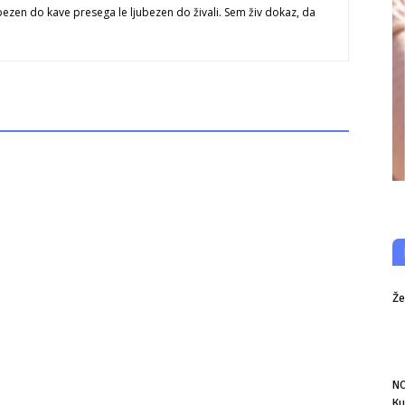
bezen do kave presega le ljubezen do živali. Sem živ dokaz, da
Že
NO
Ku