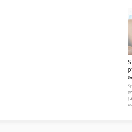
S
p
Se
Sp
pr
lj
ud