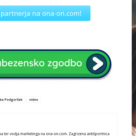
 partnerja na ona-on.com!
ka Podgoršek
video
na ter vodja marketinga na ona-on.com. Zagrizena antišportnica