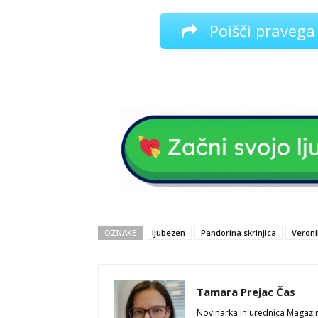
Poišči pravega
OZNAKE
ljubezen
Pandorina skrinjica
Veroni
Tamara Prejac Čas
Novinarka in urednica Magazi