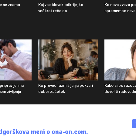
 je ne znamo
Kaj vse človek odkrije, ko
Ko nova zveza po
večkrat reče da
spremembo nava
pripravljen na
Ko preveč razmišljanja pokvari
Kako si po razoč
em življenju
dober začetek
dovoliti radoved
Podgorškova meni o ona-on.com.