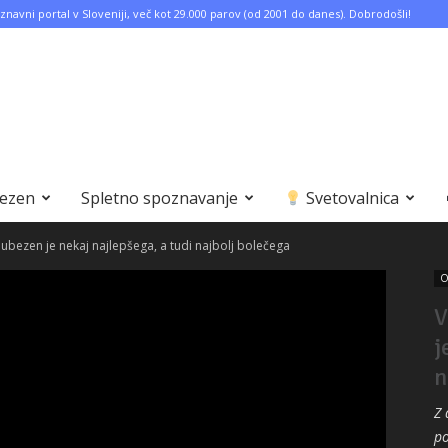
znavni portal v Sloveniji, več kot 29.000 parov (od 2001 do danes). Dobrodošli!
bezen
Spletno spoznavanje
Svetovalnica
ubezen je nekaj najlepšega, a tudi najbolj bolečega
O
V
j
n
Z 
po