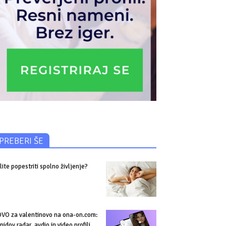
PREBERI ŠE
lite popestriti spolno življenje?
VO za valentinovo na ona-on.com:
pidov radar, avdio in video profili