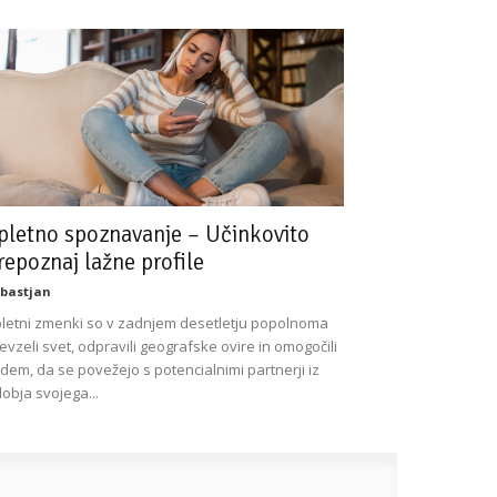
pletno spoznavanje – Učinkovito
repoznaj lažne profile
bastjan
letni zmenki so v zadnjem desetletju popolnoma
evzeli svet, odpravili geografske ovire in omogočili
udem, da se povežejo s potencialnimi partnerji iz
obja svojega...