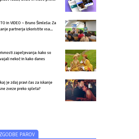
TO in VIDEO ~ Bruno Šimleša: Za
kanje partnerja izkoristite vsa...
rivnosti zapeljevanja: kako so
vajali nekoč in kako danes
kaj je zdaj pravi čas za iskanje
sne zveze preko spleta?
ZGODBE PAROV