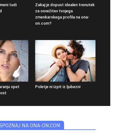
meni tudi
Zakaj je dopust idealen trenutek
d
za osvežitev tvojega
zmenkarskega profila na ona-
on.com?
aranju spet
Poletje ni izpit iz ljubezni
nost
SPOZNAJ NA ONA-ON.COM