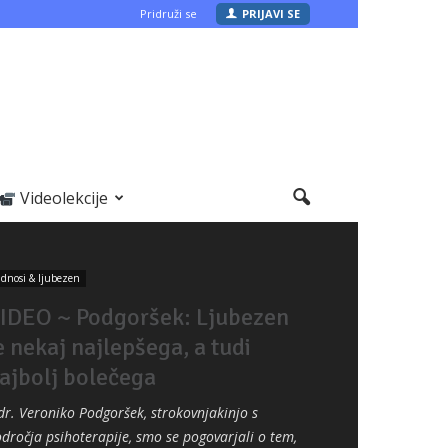
Pridruži se
PRIJAVI SE
Videolekcije
dnosi & ljubezen
IDEO ~ Podgoršek: Ljubezen
e nekaj najlepšega, a tudi
ajbolj bolečega
dr. Veroniko Podgoršek, strokovnjakinjo s
dročja psihoterapije, smo se pogovarjali o tem,