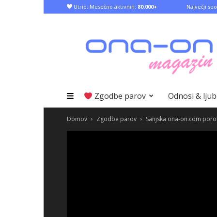
Utrip: Mesečno aktivnih:
80.000+
Največji spo
Zgodbe parov
Odnosi & lju
Domov
Zgodbe parov
Sanjska ona-on.com poro