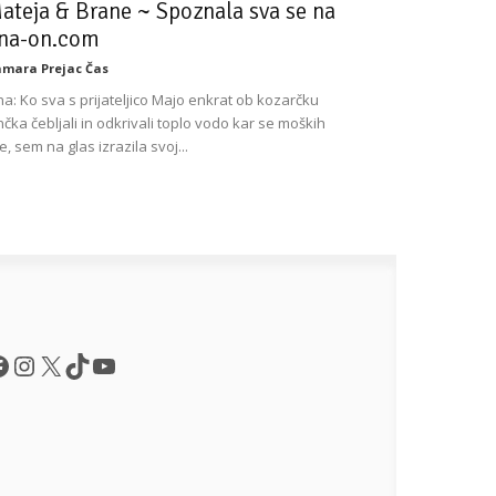
ateja & Brane ~ Spoznala sva se na
na-on.com
mara Prejac Čas
a: Ko sva s prijateljico Majo enkrat ob kozarčku
nčka čebljali in odkrivali toplo vodo kar se moških
če, sem na glas izrazila svoj...
acebook
Instagram
X
TikTok
YouTube