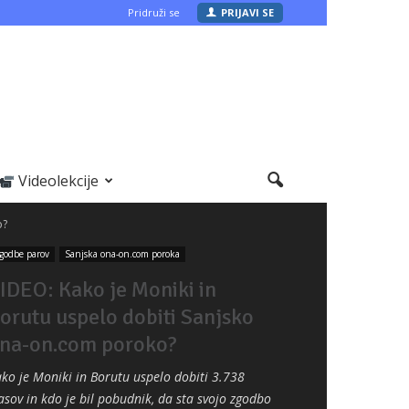
Pridruži se
PRIJAVI SE
Videolekcije
o?
godbe parov
Sanjska ona-on.com poroka
IDEO: Kako je Moniki in
orutu uspelo dobiti Sanjsko
na-on.com poroko?
ko je Moniki in Borutu uspelo dobiti 3.738
asov in kdo je bil pobudnik, da sta svojo zgodbo