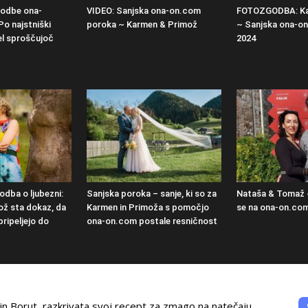
godbe ona-
VIDEO: Sanjska ona-on.com
FOTOZGODBA: Ka
Po najstniški
poroka ~ Karmen & Primož
~ Sanjska ona-o
el sproščujoč
2024
dba o ljubezni:
Sanjska poroka – sanje, ki so za
Nataša & Tomaž 
ož sta dokaz, da
Karmen in Primoža s pomočjo
se na ona-on.co
pripeljejo do
ona-on.com postale resničnost
n Borut, razkrivata svoj recept za zmago na natečaju