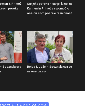
rmen & Primož
Sanjska poroka – sanje, ki so za
n.com poroka
Karmen in Primoža s pomočjo
ona-on.com postale resničnost
~ Spoznala sva
Bojca & Jože ~ Spoznala sva se
m
na ona-on.com
SPOZNAJ NA ONA-ON.COM