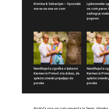
Kristina & Sebastjan ~ Spoznala
Ljubezenske z
sva se na ona-on.com
on.com parov: 
zadregi je stek
pogovor
Navdihujoča zgodba o ljubezni:
Navdihujoča zgo
Karmen in Primož sta dokaz, da
Karmen in Prim
spletni zmenki pripeljejo do
spletni zmenki 
poroke
poroke
Bodoča ona-on.com nevesta in ženin, Monika i