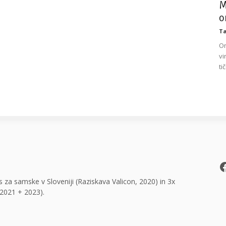
M
o
Ta
On
vi
ti
F
 za samske v Sloveniji (Raziskava Valicon, 2020) in 3x
2021 + 2023).