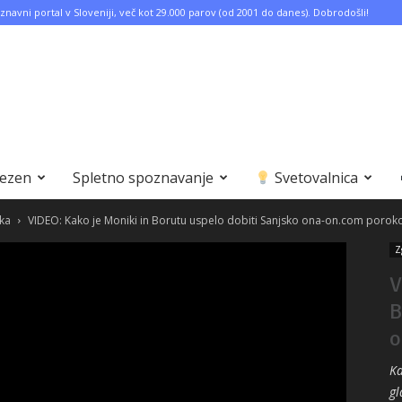
znavni portal v Sloveniji, več kot 29.000 parov (od 2001 do danes). Dobrodošli!
bezen
Spletno spoznavanje
Svetovalnica
ka
VIDEO: Kako je Moniki in Borutu uspelo dobiti Sanjsko ona-on.com porok
Z
V
B
o
Ka
gl