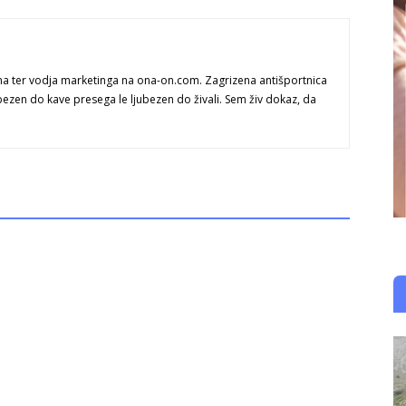
na ter vodja marketinga na ona-on.com. Zagrizena antišportnica
bezen do kave presega le ljubezen do živali. Sem živ dokaz, da