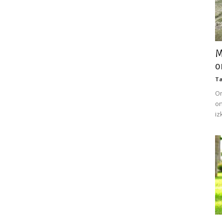
M
o
Ta
On
on
iz