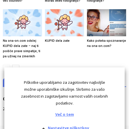
več odzivov?
moraš imeti fotografijo?
fotografije?
Na ona-on.com odslej
KUPID dela zate
Kako poteka spoznavanje
KUPID dela zate – naj ti
na ona-on.com?
poišče prave simpatije, ti
pa uživaj na zmenkih
Piškotke uporabljamo za zagotovitev najboljše
NI KOMENTARJEV
možne uporabniške izkušnje. Skrbimo za vašo
zasebnost in zagotavljamo varnost vaših osebnih
Odgovori
podatkov.
Za komentiranje morate biti
prijavljeni
.
Več o tem
Nastavitve piškotkov