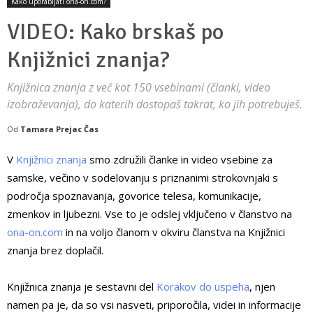
Kako uporabljati ona-on.com?
VIDEO: Kako brskaš po
Knjižnici znanja?
Knjižnica znanja z več kot 150 vsebinami (članki, video
izobraževanja), do katerih dostopaš takrat, ko jih potrebuješ.
Od
Tamara Prejac Čas
V
Knjižnici znanja
smo združili članke in video vsebine za
samske, večino v sodelovanju s priznanimi strokovnjaki s
področja spoznavanja, govorice telesa, komunikacije,
zmenkov in ljubezni. Vse to je odslej vključeno v članstvo na
ona-on.com
in na voljo članom v okviru članstva na Knjižnici
znanja brez doplačil.
Knjižnica znanja je sestavni del
Korakov do uspeha
, njen
namen pa je, da so vsi nasveti, priporočila, videi in informacije