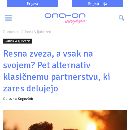
Prijava
Registracija
Domov
Odnosi & ljubezen
Odnosi & ljubezen
Resna zveza, a vsak na
svojem? Pet alternativ
klasičnemu partnerstvu, ki
zares delujejo
Od
Luka Kogovšek