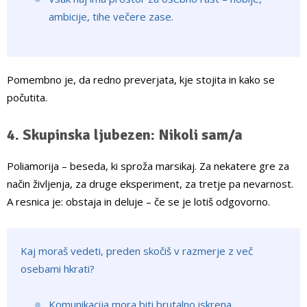
ambicije, tihe večere zase.
Pomembno je, da redno preverjata, kje stojita in kako se
počutita.
4. Skupinska ljubezen: Nikoli sam/a
Poliamorija – beseda, ki sproža marsikaj. Za nekatere gre za
način življenja, za druge eksperiment, za tretje pa nevarnost.
A resnica je: obstaja in deluje – če se je lotiš odgovorno.
Kaj moraš vedeti, preden skočiš v razmerje z več
osebami hkrati?
Komunikacija mora biti brutalno iskrena.