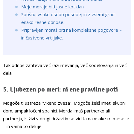
Meje morajo biti jasne kot dan.
Spoštuj vsako osebo posebej in z vsemi gradi
enako resne odnose.
Pripravljen moraš biti na kompleksne pogovore –
in čustvene vrtiljake.
Tak odnos zahteva več razumevanja, več sodelovanja in več
dela.
5. Ljubezen po meri: ni ene pravilne poti
Mogoče ti ustreza “vikend zveza”. Mogoče želiš imeti skupni
dom, ampak ločeni spalnici. Morda imaš partnerko ali
partnerja, ki živi v drugi državi in se vidita na vsake tri mesece
– in vama to deluje.