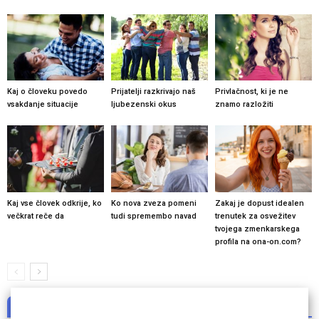
Kaj o človeku povedo
Prijatelji razkrivajo naš
Privlačnost, ki je ne
vsakdanje situacije
ljubezenski okus
znamo razložiti
Kaj vse človek odkrije, ko
Ko nova zveza pomeni
Zakaj je dopust idealen
večkrat reče da
tudi spremembo navad
trenutek za osvežitev
tvojega zmenkarskega
profila na ona-on.com?
NI KOMENTARJEV