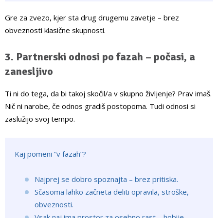
Gre za zvezo, kjer sta drug drugemu zavetje – brez
obveznosti klasične skupnosti.
3. Partnerski odnosi po fazah – počasi, a
zanesljivo
Ti ni do tega, da bi takoj skočil/a v skupno življenje? Prav imaš.
Nič ni narobe, če odnos gradiš postopoma. Tudi odnosi si
zaslužijo svoj tempo.
Kaj pomeni “v fazah”?
Najprej se dobro spoznajta – brez pritiska.
Sčasoma lahko začneta deliti opravila, stroške,
obveznosti.
Vsak naj ima prostor za osebno rast – hobije,