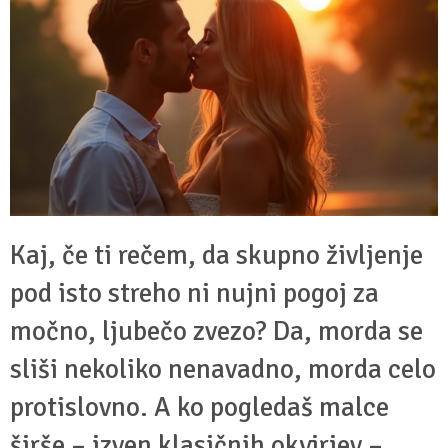
Kaj, če ti rečem, da skupno življenje
pod isto streho ni nujni pogoj za
močno, ljubečo zvezo? Da, morda se
sliši nekoliko nenavadno, morda celo
protislovno. A ko pogledaš malce
širše – izven klasičnih okvirjev –