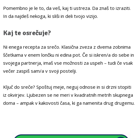
Pomembno je le to, da veš, kaj ti ustreza. Da znaš to izraziti.
In da najdeš nekoga, ki sliši in deli tvojo vizijo.
Kaj te osrečuje?
Ni enega recepta za srečo. Klasična zveza z dvema zobnima
ščetkama v enem lončku ni edina pot. Če si iskren/a do sebe in
svojega partnerja, imaš vse možnosti za uspeh – tudi če vsak
večer zaspiš sam/a v svoji postelji.
Ključ do sreče? Spoštuj meje, neguj odnose in si drzni stopiti
iz okvirjev. Ljubezen se ne meri v kvadratnih metrih skupnega
doma – ampak v kakovosti časa, ki ga namenita drug drugemu.