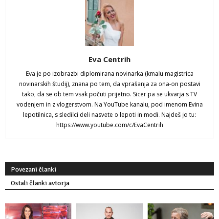
Eva Centrih
Eva je po izobrazbi diplomirana novinarka (kmalu magistrica
novinarskih študij), znana po tem, da vprašanja za ona-on postavi
tako, da se ob tem vsak počuti prijetno. Sicer pa se ukvarja s TV
vodenjem in z vlogerstvom. Na YouTube kanalu, pod imenom Evina
lepotilnica, s sledilci deli nasvete o lepoti in modi. Najdeš jo tu:
https://www.youtube.com/c/EvaCentrih
Povezani članki
Ostali članki avtorja