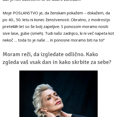
Moje POSLANSTVO je, da ženskam pokažem – dokažem, da
po 40., 50. letu ni konec ženstvenosti. Obratno, z modrostjo
preteklih let so še bolj zapeljive. S ponosom moramo nositi
sive lase, gube (smeh). Tudi našo zadnjico, ki ni več napeta kot
nekoč … toda to je naše … in ponosne moramo biti na to!”
Moram reči, da izgledate odlično. Kako
zgleda vaš vsak dan in kako skrbite za sebe?