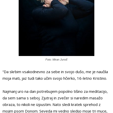
Foto: Miran Jursič
“Da skrbim vsakodnevno za sebe in svojo dušo, me je naučila
moja mati, jaz tudi tako učim svojo hčerko, 16-letno Kristino.
Najmanj uro na dan potrebujem popolno tišino za meditacijo,
da sem sama s seboj. Zjutraj in zvečer si naredim masažo
obraza, to nikoli ne izpustim. Nato sledi kratek sprehod z
mojim psom Donom. Seveda mi vedno sledijo moje tri muce,