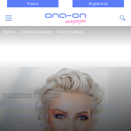
Prijava
Registracija
Domov
Odnosi & ljubezen
Znani o ljubezni
Odnosi & ljubezen
Znani o ljubezni
[VIDEO] Ineza Sotler: “Poznam par, ki
sta zaradi ona-on.com že nekaj lepih
let mož in žena”