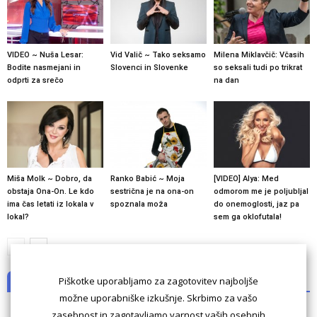
VIDEO ~ Nuša Lesar:
Vid Valič ~ Tako seksamo
Milena Miklavčič: Včasih
Bodite nasmejani in
Slovenci in Slovenke
so seksali tudi po trikrat
odprti za srečo
na dan
Miša Molk ~ Dobro, da
Ranko Babić ~ Moja
[VIDEO] Alya: Med
obstaja Ona-On. Le kdo
sestrična je na ona-on
odmorom me je poljubljal
ima čas letati iz lokala v
spoznala moža
do onemoglosti, jaz pa
lokal?
sem ga oklofutala!
Piškotke uporabljamo za zagotovitev najboljše
NI KOMENTARJEV
možne uporabniške izkušnje. Skrbimo za vašo
zasebnost in zagotavljamo varnost vaših osebnih