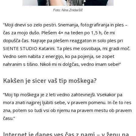
Foto: Nina Znidaršič
“Moji dnevi so zelo pestri. Snemanja, fotografiranja in ples –
čas za mojo dušo. Plešem 4× na teden po 1,5 h, če mi
dopušča čas. Najraje pa plešem reaggaton in solo ples pri
SIENTE STUDIO Katarini. Ta ples me osvobaja, mi gradi moč.
Vedno sem nabita z energijo, ko pa pojenja, se zopet
nahranim s tišino. Nikoli mi ni dolgčas, vedno imam sebe!”
Kakšen je sicer vaš tip moškega?
“Moj tip moškega je z leti vedno zahtevnejši. Vsekakor pa
mora znati najprej ljubiti sebe, v pravem pomenu. In če to res
zna, potem so tudi vsi ob njemu na pravem mestu ob pravem
času.”
Internet je danes ves čas z nami – v žepu na