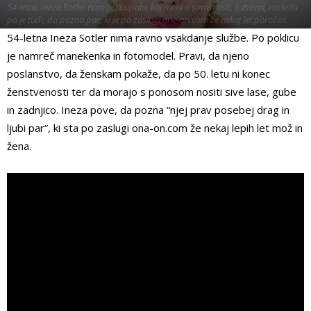
54-letna Ineza Sotler nam je zaupala, kaj meni o samskosti, ljubezni, razkrila
pa je tudi, da pozna par, ki je po zaslugi ona-on.com že nekaj let poročen.
54-letna Ineza Sotler nima ravno vsakdanje službe. Po poklicu
Od
Eva Centrih
je namreč manekenka in fotomodel. Pravi, da njeno
poslanstvo, da ženskam pokaže, da po 50. letu ni konec
ženstvenosti ter da morajo s ponosom nositi sive lase, gube
in zadnjico. Ineza pove, da pozna “njej prav posebej drag in
ljubi par”, ki sta po zaslugi ona-on.com že nekaj lepih let mož in
žena.