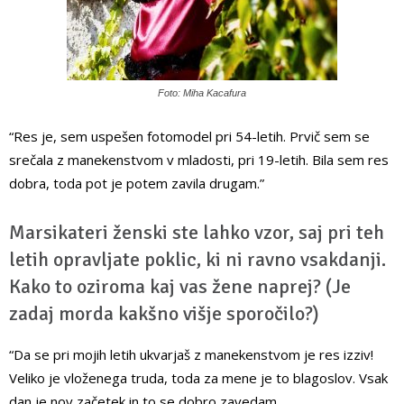
Foto: Miha Kacafura
“Res je, sem uspešen fotomodel pri 54-letih. Prvič sem se
srečala z manekenstvom v mladosti, pri 19-letih. Bila sem res
dobra, toda pot je potem zavila drugam.”
Marsikateri ženski ste lahko vzor, saj pri teh
letih opravljate poklic, ki ni ravno vsakdanji.
Kako to oziroma kaj vas žene naprej? (Je
zadaj morda kakšno višje sporočilo?)
“Da se pri mojih letih ukvarjaš z manekenstvom je res izziv!
Veliko je vloženega truda, toda za mene je to blagoslov. Vsak
dan je nov začetek in to se dobro zavedam.