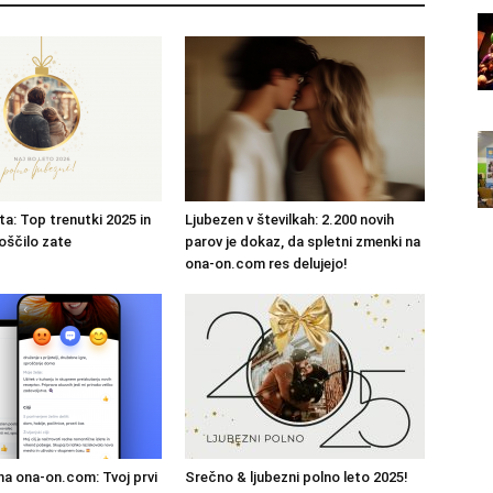
ta: Top trenutki 2025 in
Ljubezen v številkah: 2.200 novih
oščilo zate
parov je dokaz, da spletni zmenki na
ona-on.com res delujejo!
 na ona-on.com: Tvoj prvi
Srečno & ljubezni polno leto 2025!