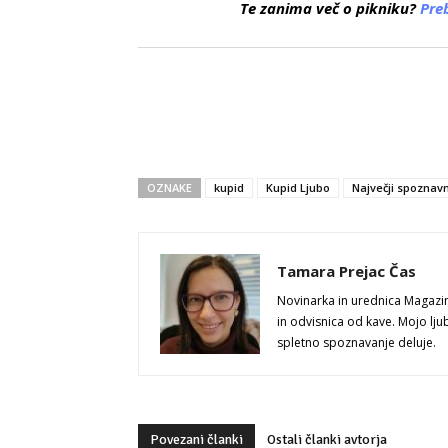
Te zanima več o pikniku?
Preb
OZNAKE
kupid
Kupid Ljubo
Največji spoznavn
Tamara Prejac Čas
Novinarka in urednica Magazi
in odvisnica od kave. Mojo lju
spletno spoznavanje deluje.
Povezani članki
Ostali članki avtorja