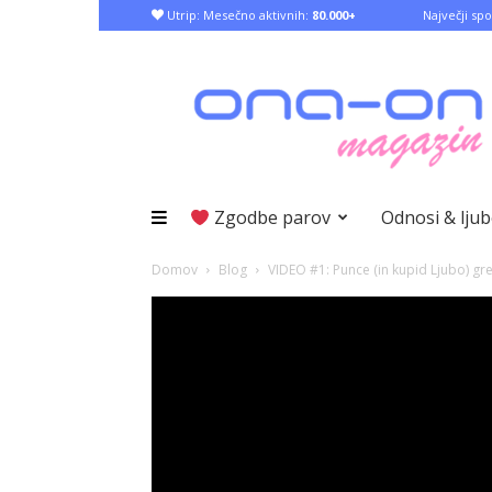
Utrip: Mesečno aktivnih:
80.000+
Največji spo
Zgodbe parov
Odnosi & lju
Domov
Blog
VIDEO #1: Punce (in kupid Ljubo) gr