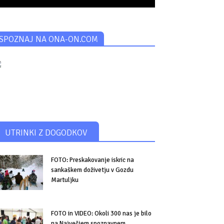
SPOZNAJ NA ONA-ON.COM
UTRINKI Z DOGODKOV
FOTO: Preskakovanje iskric na
sankaškem doživetju v Gozdu
Martuljku
FOTO in VIDEO: Okoli 300 nas je bilo
na Največjem spoznavnem...