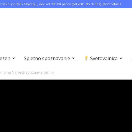
znavni portal v Sloveniji, več kot 29.000 parov (od 2001 do danes). Dobrodošli!
bezen
Spletno spoznavanje
Svetovalnica
emo na Največji spoznavni piknik!