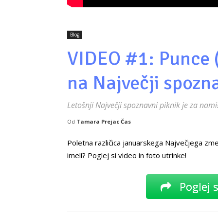
Blog
VIDEO #1: Punce (
na Največji spozna
Letošnji Največji spoznavni piknik je za nami
Od
Tamara Prejac Čas
Poletna različica januarskega Največjega zme
imeli? Poglej si video in foto utrinke!
Poglej s