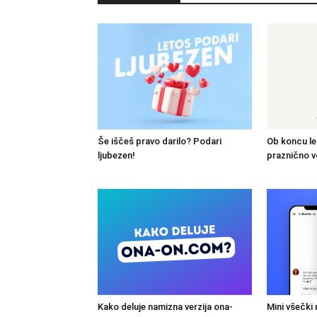
Še iščeš pravo darilo? Podari
Ob koncu le
ljubezen!
praznično v
Kako deluje namizna verzija ona-
Mini všečki