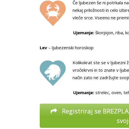
Če ljubezen še ni potrkala n
nekaj priložnosti in celo izb
vleče srce. Vseeno ne premiš
Ujemanje:
škorpijon, riba, k
Lev
– ljubezenski horoskop
Kolikokrat ste se v ljubezni 
vročekrvni in to znate v ljub
način zato ne zadržujte svoji
Ujemanje:
strelec, oven, teh
Registriraj se BREZPL
svoj