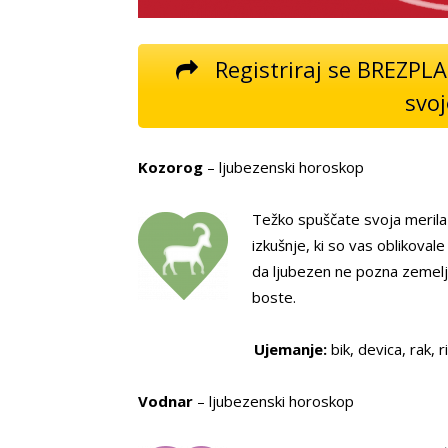
Registriraj se BREZPL
svoj
Kozorog
– ljubezenski horoskop
Težko spuščate svoja merila 
izkušnje, ki so vas oblikoval
da ljubezen ne pozna zemeljs
boste.
Ujemanje:
bik, devica, rak, r
Vodnar
– ljubezenski horoskop