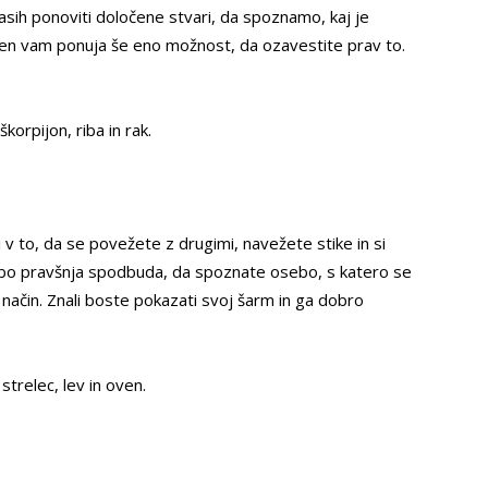
asih ponoviti določene stvari, da spoznamo, kaj je
n vam ponuja še eno možnost, da ozavestite prav to.
korpijon, riba in rak.
 to, da se povežete z drugimi, navežete stike in si
o bo pravšnja spodbuda, da spoznate osebo, s katero se
ačin. Znali boste pokazati svoj šarm in ga dobro
strelec, lev in oven.