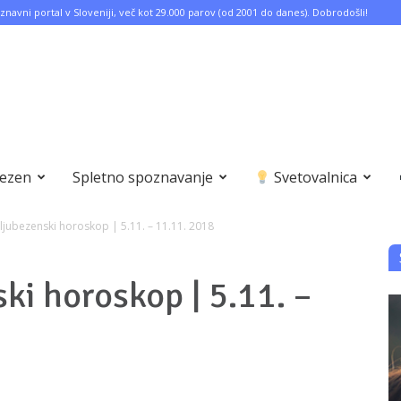
znavni portal v Sloveniji, več kot 29.000 parov (od 2001 do danes). Dobrodošli!
bezen
Spletno spoznavanje
Svetovalnica
ljubezenski horoskop | 5.11. – 11.11. 2018
ki horoskop | 5.11. –