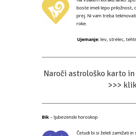
boste imeli lepo priložnost,
prej. Ni vam treba tekmovati
roke.
Ujemanje:
lev, strelec, teht
____________________________________________
Naroči astrološko karto in 
>>> kli
____________________________________________
Bik
– ljubezenski horoskop
Četudi bi si želeli zamižati 