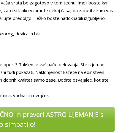
a vaša vrata bo zagotovo v tem tednu. Imeli boste kar
ire, zato si lahko vzamete nekaj časa, da začutite kam vas
ljujte predolgo. Težko boste nadoknadili izgubljeno.
ozorog, devica in bik.
že opekli? Takšen je vaš način delovanja. Ste izjemno
ezni tudi pokazati. Naklonjenost kažete na edinstven
h dobrih kvalitet samo zase. Bodite osvajalec, kot ste.
tnica, vodnar in dvojček.
AČNO in preveri ASTRO UJEMANJE s
o simpatijo!