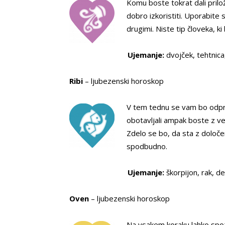
Komu boste tokrat dali prilož
dobro izkoristiti. Uporabite 
drugimi. Niste tip človeka, ki
Ujemanje:
dvojček, tehtnica,
Ribi
– ljubezenski horoskop
V tem tednu se vam bo odprlo
obotavljali ampak boste z ve
Zdelo se bo, da sta z določen
spodbudno.
Ujemanje:
škorpijon, rak, de
Oven
– ljubezenski horoskop
Na vsakem koraku lahko spoz