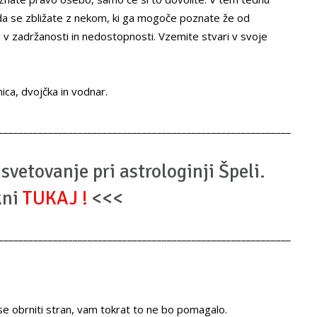
 da se zbližate z nekom, ki ga mogoče poznate že od
 v zadržanosti in nedostopnosti. Vzemite stvari v svoje
nica, dvojčka in vodnar.
___________________________________________________________
svetovanje pri astrologinji Špeli.
kni
TUKAJ
!
<<<
___________________________________________________________
in se obrniti stran, vam tokrat to ne bo pomagalo.