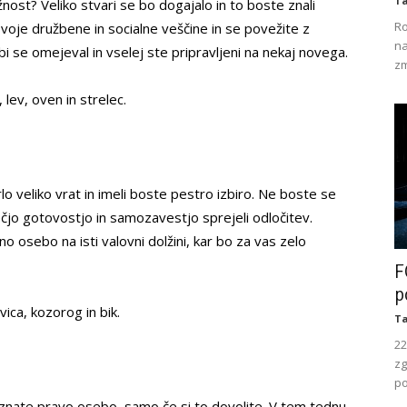
Ta
nost? Veliko stvari se bo dogajalo in to boste znali
Ro
svoje družbene in socialne veščine in se povežite z
na
 bi se omejeval in vselej ste pripravljeni na nekaj novega.
zm
 lev, oven in strelec.
 veliko vrat in imeli boste pestro izbiro. Ne boste se
čjo gotovostjo in samozavestjo sprejeli odločitev.
o osebo na isti valovni dolžini, kar bo za vas zelo
F
p
vica, kozorog in bik.
Ta
22
zg
po
nate pravo osebo, samo če si to dovolite. V tem tednu