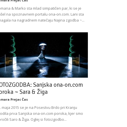
mara Prejac Čas
mana & Marko sta mlad simpatičen par, ki se je
šel na spoznavnem portalu ona-on.com. Lani sta
agala na nagradnem natečaju Najina zgodba ~...
OTOZGODBA: Sanjska ona-on.com
oroka ~ Sara & Žiga
mara Prejac Čas
. maja 2015 se je na Posestvu Brdo pri Kranju
odila prva Sanjska ona-on.com poroka, kjer smo
ročili Saro & Žiga. Oglej si fotozgodbo...