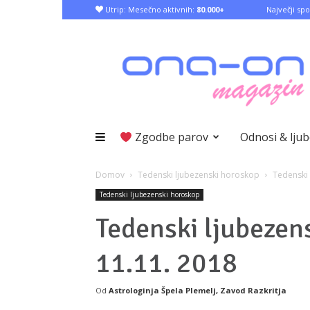
Utrip: Mesečno aktivnih:
80.000+
Največji spo
Zgodbe parov
Odnosi & lju
Domov
Tedenski ljubezenski horoskop
Tedenski 
Tedenski ljubezenski horoskop
Tedenski ljubezens
11.11. 2018
Od
Astrologinja Špela Plemelj, Zavod Razkritja