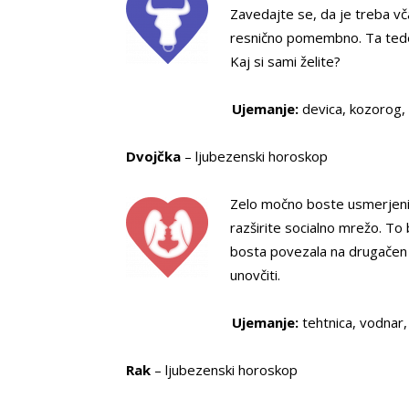
Zavedajte se, da je treba vč
resnično pomembno. Ta tede
Kaj si sami želite?
Ujemanje:
devica, kozorog, š
Dvojčka
– ljubezenski horoskop
Zelo močno boste usmerjeni v
razširite socialno mrežo. T
bosta povezala na drugačen n
unovčiti.
Ujemanje:
tehtnica, vodnar, 
Rak
– ljubezenski horoskop