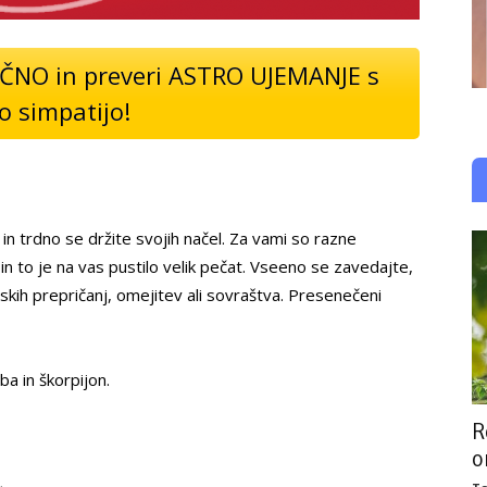
AČNO in preveri ASTRO UJEMANJE s
o simpatijo!
in trdno se držite svojih načel. Za vami so razne
e in to je na vas pustilo velik pečat. Vseeno se zavedajte,
kih prepričanj, omejitev ali sovraštva. Presenečeni
iba in škorpijon.
R
o