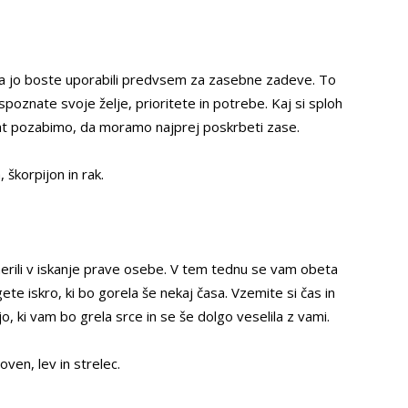
 pa jo boste uporabili predvsem za zasebne zadeve. To
 spoznate svoje želje, prioritete in potrebe. Kaj si sploh
okrat pozabimo, da moramo najprej poskrbeti zase.
 škorpijon in rak.
erili v iskanje prave osebe. V tem tednu se vam obeta
gete iskro, ki bo gorela še nekaj časa. Vzemite si čas in
o, ki vam bo grela srce in se še dolgo veselila z vami.
ven, lev in strelec.