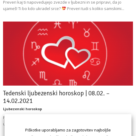
Preveri kaj ti napovedujejo zvezde v ljubezni in se pripravi, da jo
ujameš! Ti bo kdo ukradel srce?
Preveri tudi s koliko samskimi...
Tedenski ljubezenski horoskop | 08.02. –
14.02.2021
Ljubezenski horoskop
Preveri kaj ti napovedujejo zvezde v ljubezni in se pripravi, da jo
ujameš! Ti bo kdo ukradel srce?
Preveri tudi s koliko samskimi...
Piškotke uporabljamo za zagotovitev najboljše