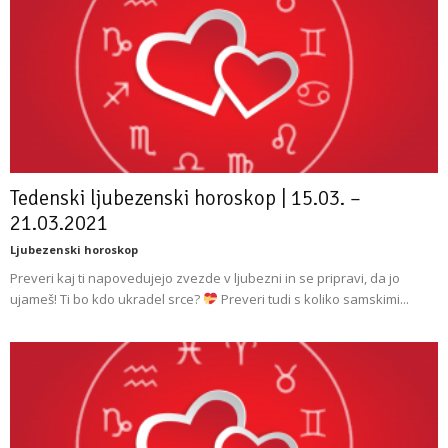
Tedenski ljubezenski horoskop | 15.03. –
21.03.2021
Ljubezenski horoskop
Preveri kaj ti napovedujejo zvezde v ljubezni in se pripravi, da jo
ujameš! Ti bo kdo ukradel srce?
Preveri tudi s koliko samskimi...