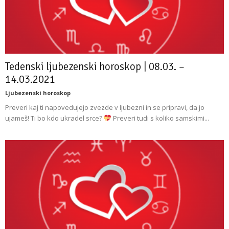
Tedenski ljubezenski horoskop | 08.03. –
14.03.2021
Ljubezenski horoskop
Preveri kaj ti napovedujejo zvezde v ljubezni in se pripravi, da jo
ujameš! Ti bo kdo ukradel srce?
Preveri tudi s koliko samskimi...