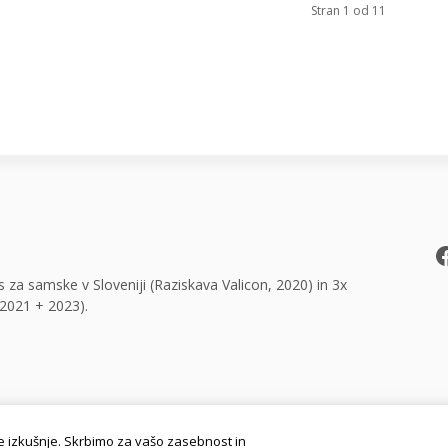
Stran 1 od 11
F
 za samske v Sloveniji (Raziskava Valicon, 2020) in 3x
2021 + 2023).
P
 izkušnje. Skrbimo za vašo zasebnost in