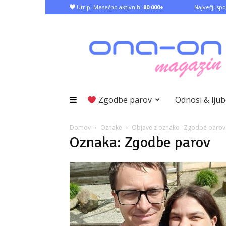
Utrip: Mesečno aktivnih:
80.000+
Največji spo
Zgodbe parov
Odnosi & lju
Domov
Oznake
Objave z oznako "Zgodbe parov
Oznaka: Zgodbe parov