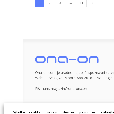
...
1
2
3
11
Ona-on.com je uradno najboljši spoznavni servis
WebSi Prvak (Naj Mobile App 2018 + Naj LogIn 
Piši nam:
magazin@ona-on.com
Powered by SocDate™, © Copyright VenetiCOM
Piškotke uporabljamo za zagotovitev najboljše možne uporabniške