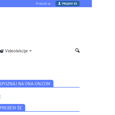
Pridruži se
PRIJAVI SE
Videolekcije
SPOZNAJ NA ONA-ON.COM
PREBERI ŠE