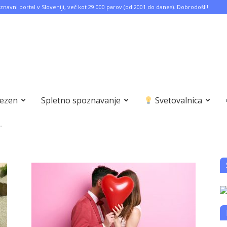
znavni portal v Sloveniji, več kot 29.000 parov (od 2001 do danes). Dobrodošli!
bezen
Spletno spoznavanje
Svetovalnica
"