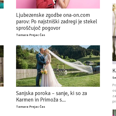
Ljubezenske zgodbe ona-on.com
parov: Po najstniški zadregi je stekel
sproščujoč pogovor
Tamara Prejac Čas
K
Se
Pi
os
Sanjska poroka – sanje, ki so za
za
Karmen in Primoža s...
pi
Tamara Prejac Čas