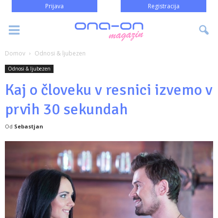
Prijava
Registracija
Domov
Odnosi & ljubezen
Odnosi & ljubezen
Kaj o človeku v resnici izvemo v
prvih 30 sekundah
Od
Sebastjan