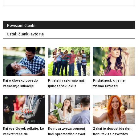
Povezani članki
Ostali članki avtorja
Kaj o človeku povedo
Prijatelji razkrivajo naš
Privlačnost, ki je ne
vsakdanje situacije
ljubezenski okus
znamo razložiti
Kaj vse človek odkrije, ko
Ko nova zveza pomeni
Zakaj je dopust idealen
večkrat reče da
tudi spremembo navad
trenutek za osvežitev