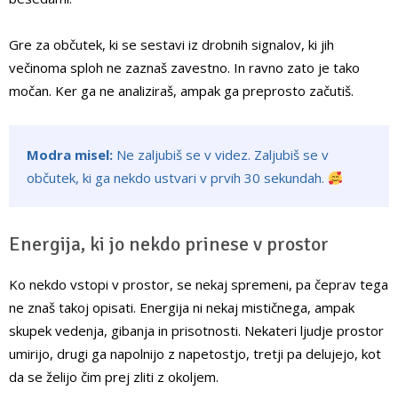
Gre za občutek, ki se sestavi iz drobnih signalov, ki jih
večinoma sploh ne zaznaš zavestno. In ravno zato je tako
močan. Ker ga ne analiziraš, ampak ga preprosto začutiš.
Modra misel:
Ne zaljubiš se v videz. Zaljubiš se v
občutek, ki ga nekdo ustvari v prvih 30 sekundah.
Energija, ki jo nekdo prinese v prostor
Ko nekdo vstopi v prostor, se nekaj spremeni, pa čeprav tega
ne znaš takoj opisati. Energija ni nekaj mističnega, ampak
skupek vedenja, gibanja in prisotnosti. Nekateri ljudje prostor
umirijo, drugi ga napolnijo z napetostjo, tretji pa delujejo, kot
da se želijo čim prej zliti z okoljem.