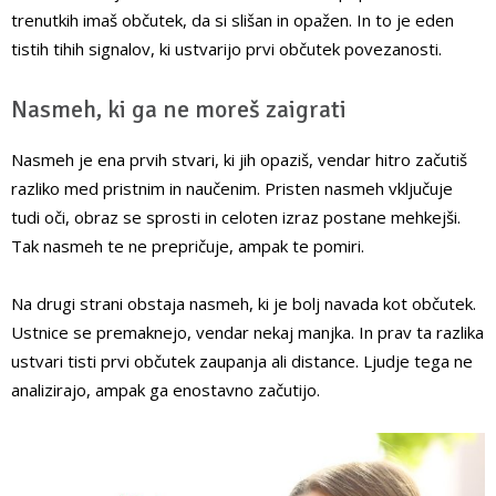
trenutkih imaš občutek, da si slišan in opažen. In to je eden
tistih tihih signalov, ki ustvarijo prvi občutek povezanosti.
Nasmeh, ki ga ne moreš zaigrati
Nasmeh je ena prvih stvari, ki jih opaziš, vendar hitro začutiš
razliko med pristnim in naučenim. Pristen nasmeh vključuje
tudi oči, obraz se sprosti in celoten izraz postane mehkejši.
Tak nasmeh te ne prepričuje, ampak te pomiri.
Na drugi strani obstaja nasmeh, ki je bolj navada kot občutek.
Ustnice se premaknejo, vendar nekaj manjka. In prav ta razlika
ustvari tisti prvi občutek zaupanja ali distance. Ljudje tega ne
analizirajo, ampak ga enostavno začutijo.