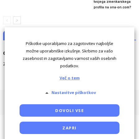
tvojega zmenkarskega
profila na ona-on.com?
NI KOMENTARJEV
Piškotke uporabljamo za zagotovitev najboljše
možne uporabniške izkušnje. Skrbimo za vašo
Odgovori
zasebnost in zagotavljamo varnost vaših osebnih
Za komentiranje morate biti
prijavljeni
.
podatkov.
Več o tem
Nastavitve piškotkov
Pogoji uporabe
Piškotki
Oglaševanje
Kontaktiraj
Powered by SocDate™, © Copyright VenetiCOM
DOVOLI VSE
ZAPRI