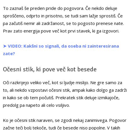
To zaznaš še preden pride do pogovora. Če nekdo deluje
sproščeno, odprto in prisotno, se tudi sam lažje sprostiš. Če
pa začutiš nemir ali zadržanost, se to pogosto prenese nate.
Prav zato energija pove več kot prvi stavek, ki ga izgovori.
➤ VIDEO: Kakšni so signali, da oseba ni zainteresirana
zate?
Očesni stik, ki pove več kot besede
Oči razkrijejo veliko več, kot si ljudje mislijo. Ne gre samo za
to, ali nekdo vzpostavi očesni stik, ampak kako dolgo ga zadrži
in kako se ob tem počutiš. Prekratek stik deluje izmikajoče,
predolg pa napeto ali celo vsiljivo.
Ko je očesni stik naraven, se zgodi nekaj zanimivega. Pogovor
začne teči bolj tekoče, tudi če besede niso popolne. V takih