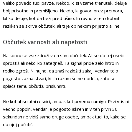
Veliko povedo tudi pavze. Nekdo, ki si vzame trenutek, deluje
bolj prisotno in premišljeno. Nekdo, ki govori brez premora,
lahko deluje, kot da beži pred tišino. In ravno v teh drobnih
razlikah se skriva občutek, ali ti je ob nekom prijetno ali ne.
Občutek varnosti ali napetosti
Na koncu se vse združi v en sam občutek. Ali se ob tej osebi
sprostiš ali nekoliko zategneš. Ta signal pride zelo hitro in
redko zgreši. Ni nujno, da znaš razložiti zakaj, vendar telo
pogosto zazna stvari, ki jih razum še ne obdela, zato se
splača temu občutku prisluhniti.
Ne kot absolutni resnici, ampak kot prvemu namigu. Prvi vtis ni
vedno popoln, vendar je pogosto iskren in v teh prvih 30
sekundah ne vidiš samo druge osebe, ampak tudi to, kako se
ob njej počutiš.