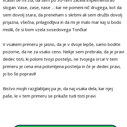
včasih se mi zdi, da sem po 30-tem začela implementirati
slogan: Vase, zase, nase … kar ne pomeni nič drugega, kot da
sem dovolj stara, da preneham s skrbmi ali sem družbi dovolj
prijazna, všečna, prilagodljiva in da mi je malo mar kaj si bodo
mislili, če si bom vzela sosedovega Tončka!
V vsakem primeru je jasno, da je v dvoje lepše, samo bodite
pozorne, da ne za vsako ceno. Nekje sem prebrala, da je pravi
dedec tisti, ki polomi tvojo posteljo, ne tvojega srca! V tem
primeru je cena ena polomljena postelja in če je dedec pravi,
jo bo še popravil!
Bistvo mojih razglabljanj pa je, da naj vsaka dela, kar njej
paše, le v tem primeru se prikaže tudi tisti pravi.