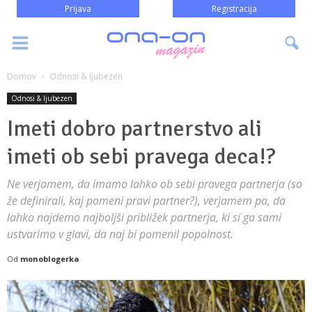
Prijava
Registracija
Domov
Odnosi & ljubezen
Odnosi & ljubezen
Imeti dobro partnerstvo ali
imeti ob sebi pravega deca!?
Ne verjamem, da imamo lahko ob sebi pravega partnerja (so
že definirali, kaj pomeni pravi partner?), verjamem pa, da
lahko najdemo najboljši približek partnerja, ki si ga sami
ustvarimo v glavi, da naj bi pomenil popolnost.
Od
monoblogerka