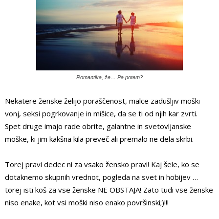
Romantika, že… Pa potem?
Nekatere ženske želijo poraščenost, malce zadušljiv moški
vonj, seksi pogrkovanje in mišice, da se ti od njih kar zvrti.
Spet druge imajo rade obrite, galantne in svetovljanske
moške, ki jim kakšna kila preveč ali premalo ne dela skrbi.
Torej pravi dedec ni za vsako žensko pravi! Kaj šele, ko se
dotaknemo skupnih vrednot, pogleda na svet in hobijev …
torej isti koš za vse ženske NE OBSTAJA! Zato tudi vse ženske
niso enake, kot vsi moški niso enako površinski;)!!!