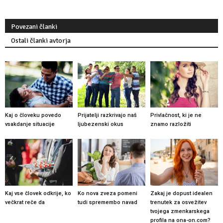
Povezani članki
Ostali članki avtorja
Kaj o človeku povedo
Prijatelji razkrivajo naš
Privlačnost, ki je ne
vsakdanje situacije
ljubezenski okus
znamo razložiti
Kaj vse človek odkrije, ko
Ko nova zveza pomeni
Zakaj je dopust idealen
večkrat reče da
tudi spremembo navad
trenutek za osvežitev
tvojega zmenkarskega
profila na ona-on.com?