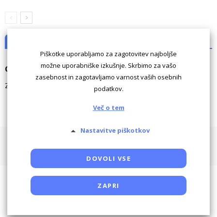
NI KOMENTARJEV
Piškotke uporabljamo za zagotovitev najboljše
možne uporabniške izkušnje. Skrbimo za vašo
Odgovori
zasebnost in zagotavljamo varnost vaših osebnih
Za komentiranje morate biti
prijavljeni
.
podatkov.
Več o tem
Nastavitve piškotkov
Pogoji uporabe
Piškotki
Oglaševanje
Kontaktiraj
Powered by SocDate™, © Copyright VenetiCOM
DOVOLI VSE
ZAPRI