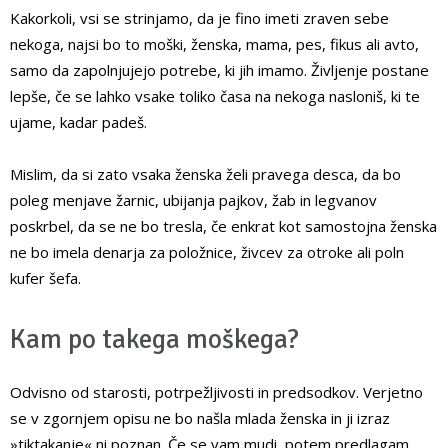
Kakorkoli, vsi se strinjamo, da je fino imeti zraven sebe
nekoga, najsi bo to moški, ženska, mama, pes, fikus ali avto,
samo da zapolnjujejo potrebe, ki jih imamo. Življenje postane
lepše, če se lahko vsake toliko časa na nekoga nasloniš, ki te
ujame, kadar padeš.
Mislim, da si zato vsaka ženska želi pravega desca, da bo
poleg menjave žarnic, ubijanja pajkov, žab in legvanov
poskrbel, da se ne bo tresla, če enkrat kot samostojna ženska
ne bo imela denarja za položnice, živcev za otroke ali poln
kufer šefa.
Kam po takega moškega?
Odvisno od starosti, potrpežljivosti in predsodkov. Verjetno
se v zgornjem opisu ne bo našla mlada ženska in ji izraz
»tiktakanje« ni poznan. Če se vam mudi, potem predlagam