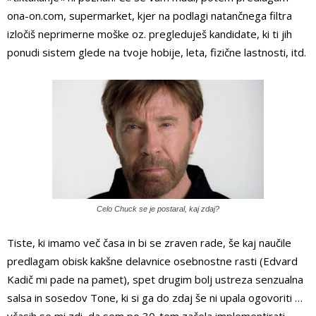
ona-on.com, supermarket, kjer na podlagi natančnega filtra
izločiš neprimerne moške oz. pregleduješ kandidate, ki ti jih
ponudi sistem glede na tvoje hobije, leta, fizične lastnosti, itd.
Celo Chuck se je postaral, kaj zdaj?
Tiste, ki imamo več časa in bi se zraven rade, še kaj naučile
predlagam obisk kakšne delavnice osebnostne rasti (Edvard
Kadič mi pade na pamet), spet drugim bolj ustreza senzualna
salsa in sosedov Tone, ki si ga do zdaj še ni upala ogovoriti …