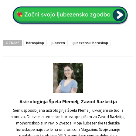
OZNAKE
horospkop
ljubezen
Ljubezenski horoskop
Astrologinja Špela Plemelj, Zavod Razkritja
Sem usposobljena astrologinja Špela Plemelj, ukvarjam se tudi z
hipnozo. Dnevne in tedenske horoskope pišem za Zavod Razkritja,
mojhoroskop.si in revijo Zvezde. Moje ljubezenske tedenske
horoskope najdete le na ona-on.com Magazinu. Svoje znanje
poglabljam že ob leta 2013, v tem času sem sodelovala z