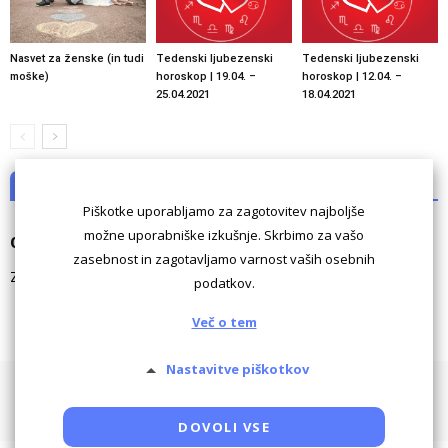
Nasvet za ženske (in tudi
Tedenski ljubezenski
Tedenski ljubezenski
moške)
horoskop | 19.04. –
horoskop | 12.04. –
25.04.2021
18.04.2021
NI KOMENTARJEV
Piškotke uporabljamo za zagotovitev najboljše
možne uporabniške izkušnje. Skrbimo za vašo
Odgovori
zasebnost in zagotavljamo varnost vaših osebnih
Za komentiranje morate biti
prijavljeni
.
podatkov.
Več o tem
Nastavitve piškotkov
Pogoji uporabe
Piškotki
Oglaševanje
Kontaktiraj
Powered by SocDate™, © Copyright VenetiCOM
DOVOLI VSE