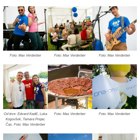
Foto: Max Verderber
Foto: Max Verderber
Foto: Max Verderber
Od leve: Edvard Kadič, Luka
Foto: Max Verderber
Foto: Max Verderber
Kogovšek, Tamara Prejac
Čas. Foto: Max Verderber