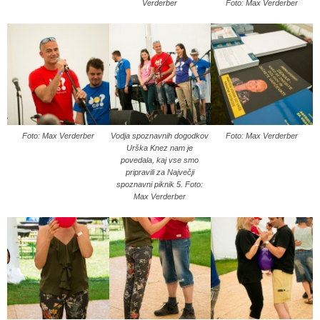
Verderber
Foto: Max Verderber
Foto: Max Verderber
Vodja spoznavnih dogodkov
Foto: Max Verderber
Urška Knez nam je
povedala, kaj vse smo
pripravili za Največji
spoznavni piknik 5. Foto:
Max Verderber