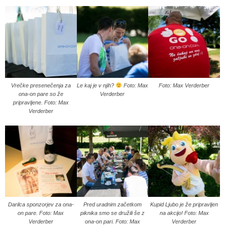
Vrečke presenečenja za
Le kaj je v njih?
Foto: Max
Foto: Max Verderber
ona-on pare so že
Verderber
pripravljene. Foto: Max
Verderber
Darilca sponzorjev za ona-
Pred uradnim začetkom
Kupid Ljubo je že pripravljen
on pare. Foto: Max
piknika smo se družili še z
na akcijo! Foto: Max
Verderber
ona-on pari. Foto: Max
Verderber