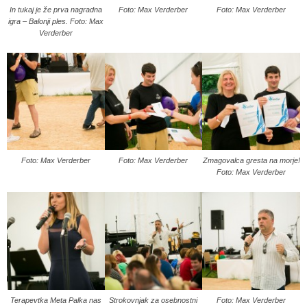
In tukaj je že prva nagradna
Foto: Max Verderber
Foto: Max Verderber
igra – Balonji ples. Foto: Max
Verderber
Foto: Max Verderber
Foto: Max Verderber
Zmagovalca gresta na morje!
Foto: Max Verderber
Terapevtka Meta Palka nas
Strokovnjak za osebnostni
Foto: Max Verderber