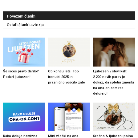
Povezani članki
Ostali članki avtorja
Še iščeš pravo darilo?
Ob koncu leta: Top
Ljubezen v številkah:
Podari ljubezen!
trenutki 2025 in
2.200 novih parov je
praznično voščilo zate
dokaz, da spletni zmenki
na ona-on.com res
delujejo!
Kako deluje namizna
Mini všečki na ona-
Srečno & ljubezni polno