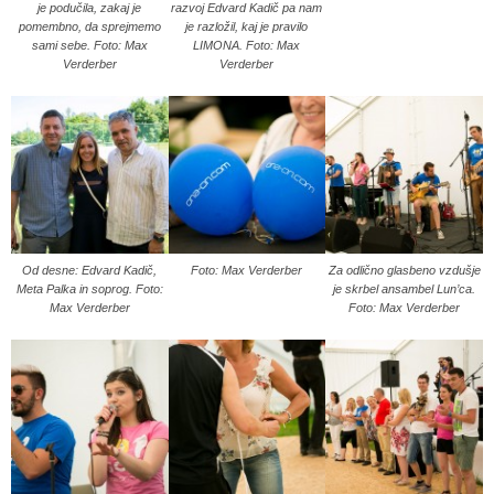
je podučila, zakaj je
razvoj Edvard Kadič pa nam
pomembno, da sprejmemo
je razložil, kaj je pravilo
sami sebe. Foto: Max
LIMONA. Foto: Max
Verderber
Verderber
Od desne: Edvard Kadič,
Foto: Max Verderber
Za odlično glasbeno vzdušje
Meta Palka in soprog. Foto:
je skrbel ansambel Lun’ca.
Max Verderber
Foto: Max Verderber