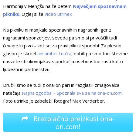
Harmoniji v Mengšu na že petem
Največjem spoznavnem
pikniku
. Oglej si še
video utrinek
.
Na pikniku ni manjkalo spoznavnih in nagradnih iger z
nagradami sponzorjev, seveda pa smo si privoščili tudi
čevape in pivo – kot se za pravi piknik spodobi. Za plesno
glasbo je skrbel
ansambel Lun’ca
, dobili pa smo tudi številne
nasvete strokovnjakov s področja osebnostne rasti kot o
ljubezni in partnerstvu.
Družili smo se tudi z ona-on pari in razglasili zmagovalca
natečaja
Najina zgodba ~ Spoznala sva se na ona-on.com
.
Foto utrinke je zabeležil fotograf Max Verderber.
Brezplačno preizkusi ona-
on.com!