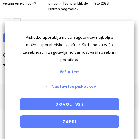
verzija ona-on.com?
on.com: Tvoj prvi klik do
leto 2025!
iskrivih pogovorov
Piškotke uporabljamo za zagotovitev najboljše
NI KOMENTARJEV
možne uporabniške izkušnje. Skrbimo za vašo
zasebnost in zagotavljamo varnost vaših osebnih
Odgovori
podatkov.
Za komentiranje morate biti
prijavljeni
.
Več o tem
Nastavitve piškotkov
Pogoji uporabe
Piškotki
Oglaševanje
Kontaktiraj
Powered by SocDate™, © Copyright VenetiCOM
DOVOLI VSE
ZAPRI