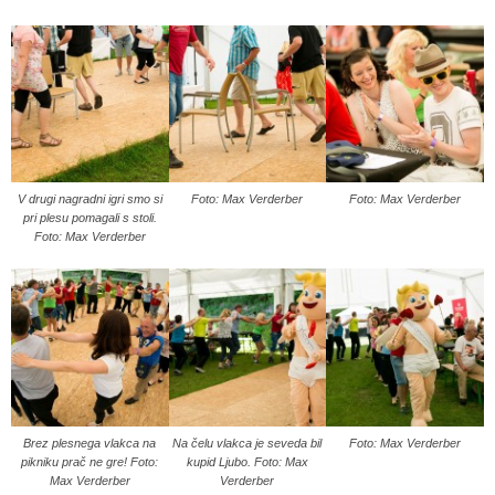
V drugi nagradni igri smo si
Foto: Max Verderber
Foto: Max Verderber
pri plesu pomagali s stoli.
Foto: Max Verderber
Brez plesnega vlakca na
Na čelu vlakca je seveda bil
Foto: Max Verderber
pikniku prač ne gre! Foto:
kupid Ljubo. Foto: Max
Max Verderber
Verderber