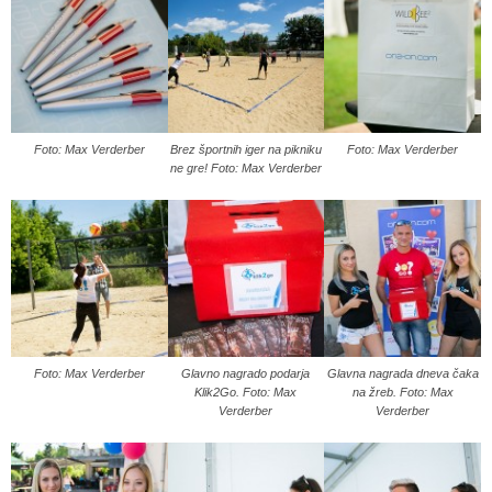
Foto: Max Verderber
Brez športnih iger na pikniku
Foto: Max Verderber
ne gre! Foto: Max Verderber
Foto: Max Verderber
Glavno nagrado podarja
Glavna nagrada dneva čaka
Klik2Go. Foto: Max
na žreb. Foto: Max
Verderber
Verderber