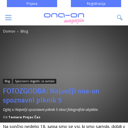
Prijava
Registracija
Domov
Blog
Blog
Spoznavni dogodki za samske
FOTOZGODBA: Največji ona-on
spoznavni piknik 5
Oglej si Največji spoznavni piknik 5 skozi fotografski objektiv.
Od
Tamara Prejac Čas
Na sončno nedeljo 18. junija smo se vsi, ki smo samski, dobili v