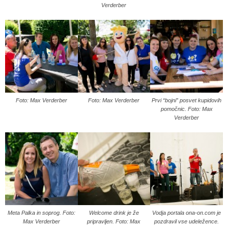
Verderber
Foto: Max Verderber
Foto: Max Verderber
Prvi “bojni” posvet kupidovih
pomočnic. Foto: Max
Verderber
Meta Palka in soprog. Foto:
Welcome drink je že
Vodja portala ona-on.com je
Max Verderber
pripravljen. Foto: Max
pozdravil vse udeležence.