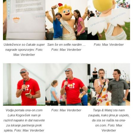
Udeležence so čakale super
Sam še en selfie nardim …
Foto: Max Verderber
nagrade sponzorjev. Foto:
Foto: Max Verderber
Max Verderber
Vodja portala ona-on.com
Foto: Max Verderber
Tanja & Matej sta nam
Luka Kogovšek nam je
zaupala, kako jima je uspelo,
razkril napake in dal nasvete
da sta se našla na ona-
za iskanje partnerja prek
on.com. Foto: Max
spleta. Foto: Max Verderber
Verderber