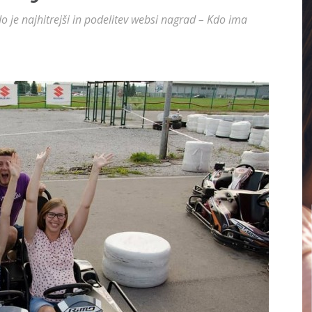
 je najhitrejši in podelitev websi nagrad – Kdo ima