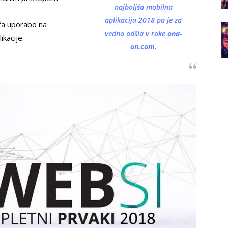
najboljša mobilna
aplikacija 2018 pa je za
oča uporabo na
vedno odšla v roke
ona-
kacije.
on.com
.