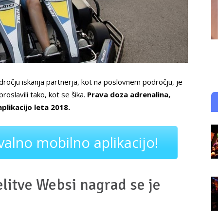
ročju iskanja partnerja, kot na poslovnem področju, je
oslavili tako, kot se šika.
Prava doza adrenalina,
plikacijo leta 2018.
alno mobilno aplikacijo!
litve Websi nagrad se je