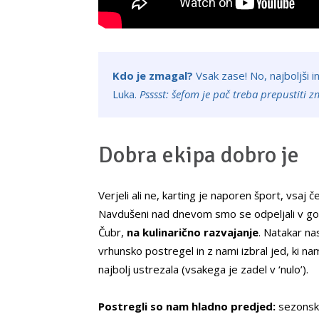
Kdo je zmagal?
Vsak zase! No, najboljši i
Luka.
Psssst: šefom je pač treba prepustiti
Dobra ekipa dobro je
Verjeli ali ne, karting je naporen šport, vsaj 
Navdušeni nad dnevom smo se odpeljali v go
Čubr,
na kulinarično razvajanje
. Natakar na
vrhunsko postregel in z nami izbral jed, ki na
najbolj ustrezala (vsakega je zadel v ‘nulo’).
Postregli so nam hladno predjed:
sezonsk