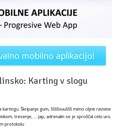
alno mobilno aplikacijo!
insko: Karting v slogu
 kartingu. Škripanje gum, ššššvuuššš mimo ciljne ravnine
nkom, tresenje, … Jap, adrenalin se je sproščal celo uro.
em protokolu: