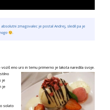
n absolutni zmagovalec je postal Andrej, sledil pa je
 zmago
.
če voziš eno uro in temu prim
erno je lakota naredila svoje.
stilno
s je
m je
o solato