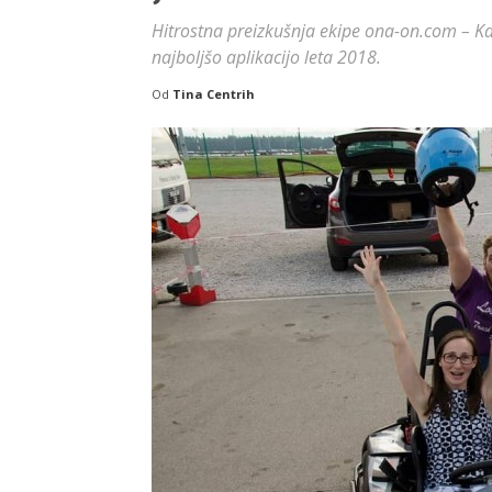
Hitrostna preizkušnja ekipe ona-on.com – Kdo
najboljšo aplikacijo leta 2018.
Od
Tina Centrih