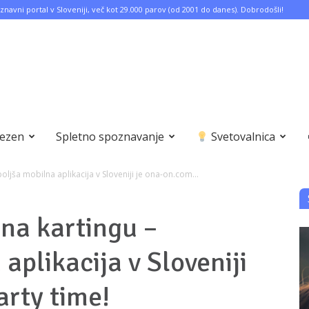
znavni portal v Sloveniji, več kot 29.000 parov (od 2001 do danes). Dobrodošli!
bezen
Spletno spoznavanje
Svetovalnica
ljša mobilna aplikacija v Sloveniji je ona-on.com...
na kartingu –
aplikacija v Sloveniji
arty time!