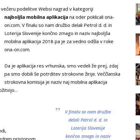
la večeru podelitve Websi nagrad v kategoriji
najboljša mobilna
aplikacija
na oder poklicali ona-
on.com. V finalu so nam družbo delali Petrol d. d. in
Loterija Slovenije končno zmago in naziv najboljša
mobilna aplikacija 2018 pa je za vedno odšla v roke
ona-on.com.
Da je aplikacija res vrhunska, smo vedeli že prej, zdaj
pa smo dobili še potrditev strokovne žirije. Veččlanska
strokovna komisija je naziv naj mobilna aplikacija
ožitvijo…
V finalu so nam družbo
delali Petrol d. d. in
Loterija Slovenije
di,
končno zmago in naziv
prednim pristopom