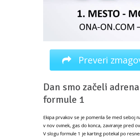
Preveri zmagov
Dan smo začeli adrenal
formule 1
Ekipa prvakov se je pomerila še med seboj na
v nov ovinek, gas do konca, zaviranje pred ovi
V slogu formule 1 je karting potekal po resn