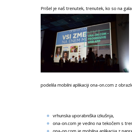
Prišel je naš trenutek, trenutek, ko so na ga
podelila mobilni aplikaciji ona-on.com z obrazl
vrhunska uporabniška izkušnja,
ona-on.com je vedno na tekočem s tren
ona-on.com je mobilna aplikacija z na