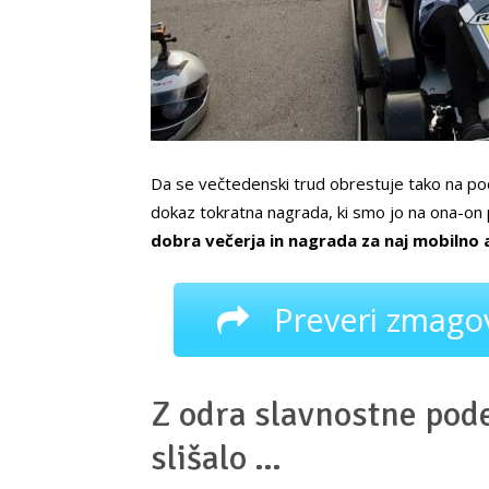
Da se večtedenski trud obrestuje tako na pod
dokaz tokratna nagrada, ki smo jo na ona-on pr
dobra večerja in nagrada za naj mobilno a
Preveri zmagov
Z odra slavnostne pode
slišalo …