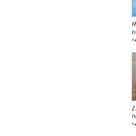
M
o
Ta
Z
n
Ta