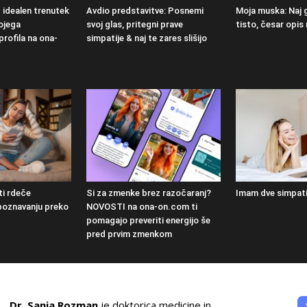
 idealen trenutek
Avdio predstavitve: Posnemi
Moja muska: Naj g
ojega
svoj glas, pritegni prave
tisto, česar opis
rofila na ona-
simpatije & naj te zares slišijo
i rdeče
Si za zmenke brez razočaranj?
Imam dve simpatij
spoznavanju preko
NOVOSTI na ona-on.com ti
pomagajo preveriti energijo še
pred prvim zmenkom
Dr. Sanja Rozman
je doktorica medicine in