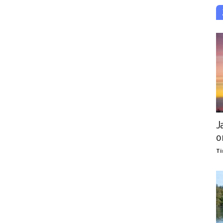
J
o
Ti