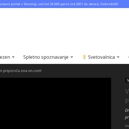
znavni portal v Sloveniji, več kot 29.000 parov (od 2001 do danes). Dobrodošli!
bezen
Spletno spoznavanje
Svetovalnica
an priporoča ona-on.com!
S
V
p
Dr
pr
O