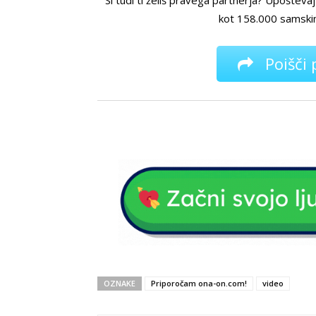
kot 158.000 samski
Poišči 
OZNAKE
Priporočam ona-on.com!
video