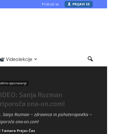
Pridruži se
PRIJAVI SE
Videolekcije
pletno spoznavanje
IDEO: Sanja Rozman
riporoča ona-on.com!
. Sanja Rozman ~ zdravnica in psihoterapevtka ~
iporoča ona-on.com!
d
Tamara Prejac Čas