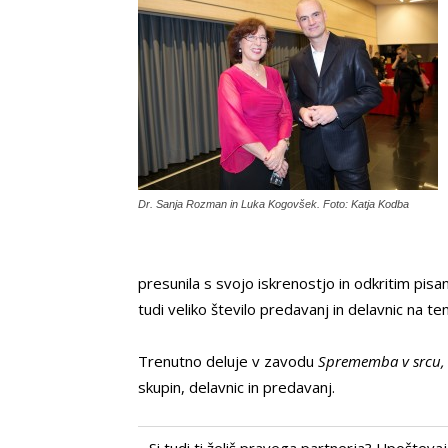
Dr. Sanja Rozman in Luka Kogovšek. Foto: Katja Kodba
presunila s svojo iskrenostjo in odkritim pisan
tudi veliko število predavanj in delavnic na 
Trenutno deluje v zavodu
Sprememba v srcu
skupin, delavnic in predavanj.
Si tudi ti želiš pravega partnerja? Upoštev