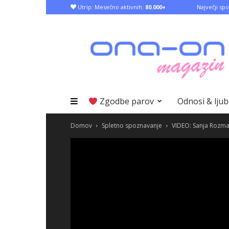
Utrip: Mesečno aktivnih:
80.000+
Največji spo
Zgodbe parov
Odnosi & lju
Domov
Spletno spoznavanje
VIDEO: Sanja Rozm