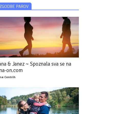
ZGODBE PAROV
ana & Janez ~ Spoznala sva se na
na-on.com
na Centrih