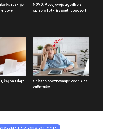
lasba razkrije
NOVO: Povej svojo zgodbo z
 ne pove
opisom fotk & zaneti pogovor!
i, kaj pa zdaj?
Spletno spoznavanje: Vodnik za
začetnike
SPOZNAJ NA ONA-ON.COM