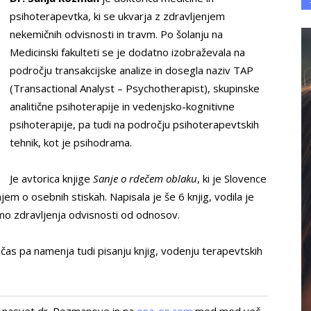
psihoterapevtka, ki se ukvarja z zdravljenjem
nekemičnih odvisnosti in travm. Po šolanju na
Medicinski fakulteti se je dodatno izobraževala na
področju transakcijske analize in dosegla naziv TAP
(Transactional Analyst – Psychotherapist), skupinske
analitične psihoterapije in vedenjsko-kognitivne
psihoterapije, pa tudi na področju psihoterapevtskih
tehnik, kot je psihodrama.
Je avtorica knjige
Sanje o rdečem oblaku
, ki je Slovence
jem o osebnih stiskah. Napisala je še 6 knjig, vodila je
temo zdravljenja odvisnosti od odnosov.
,
čas pa
namenja tudi pisanju knjig, vodenju terapevtskih
aj nasvet dr. Rozmanove in na
ona-on.com
med med več