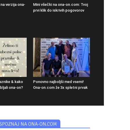
na verzija ona-
Mini všečki na ona-on.com: Tvoj
prvi klik do iskrivih pogovorov
aznike & kako
Ponovno najboljši med vsemi!
ljali ona-on?
Ona-on.com že 3x spletni prvak
SPOZNAJ NA ONA-ON.COM