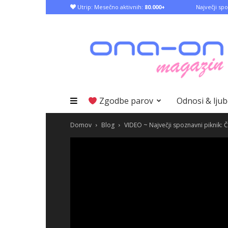
Utrip: Mesečno aktivnih:
80.000+
Največji spo
Zgodbe parov
Odnosi & lju
Domov
Blog
VIDEO ~ Največji spoznavni piknik: 