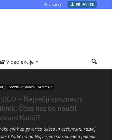
Pridruži se
PRIJAVI SE
Videolekcije
log
Spoznavni dogodki za samske
IDEO ~ Največji spoznavni
iknik: Česa nas bo naučil
dvard Kadič?
rokovnjak za govorico telesa in osebnostni razvoj
vard Kadič bo na Največjem spoznavnem pikniku