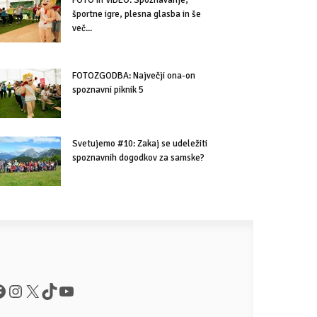
FOTO in VIDEO: Spoznavanje,
športne igre, plesna glasba in še
več...
FOTOZGODBA: Največji ona-on
spoznavni piknik 5
Svetujemo #10: Zakaj se udeležiti
spoznavnih dogodkov za samske?
acebook
Instagram
X
TikTok
YouTube