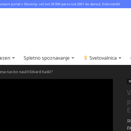
znavni portal v Sloveniji, več kot 29.000 parov (od 2001 do danes). Dobrodošli!
bezen
Spletno spoznavanje
Svetovalnica
Česa nas bo naučil Edvard Kadič?
B
V
p
E
St
Ed