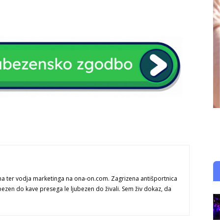
na ter vodja marketinga na ona-on.com. Zagrizena antišportnica
bezen do kave presega le ljubezen do živali. Sem živ dokaz, da