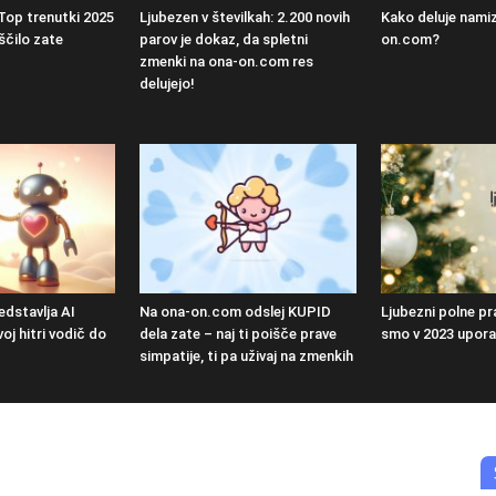
Top trenutki 2025
Ljubezen v številkah: 2.200 novih
Kako deluje namiz
ščilo zate
parov je dokaz, da spletni
on.com?
zmenki na ona-on.com res
delujejo!
dstavlja AI
Na ona-on.com odslej KUPID
Ljubezni polne pr
j hitri vodič do
dela zate – naj ti poišče prave
smo v 2023 uporab
simpatije, ti pa uživaj na zmenkih