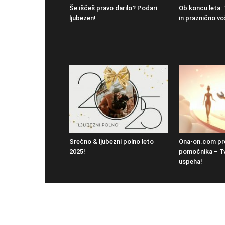
Še iščeš pravo darilo? Podari
Ob koncu leta: 
ljubezen!
in praznično vo
Srečno & ljubezni polno leto
Ona-on.com pre
2025!
pomočnika – Tvo
uspeha!