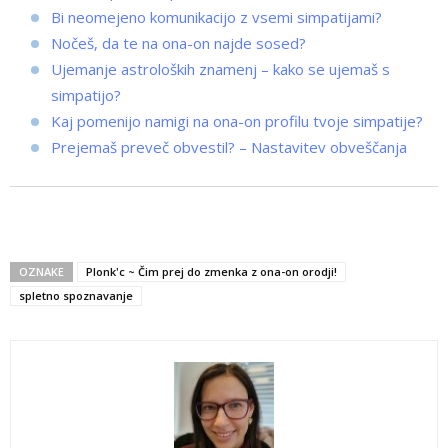
Bi neomejeno komunikacijo z vsemi simpatijami?
Nočeš, da te na ona-on najde sosed?
Ujemanje astroloških znamenj – kako se ujemaš s
simpatijo?
Kaj pomenijo namigi na ona-on profilu tvoje simpatije?
Prejemaš preveč obvestil? – Nastavitev obveščanja
OZNAKE
Plonk'c ~ Čim prej do zmenka z ona-on orodji!
spletno spoznavanje