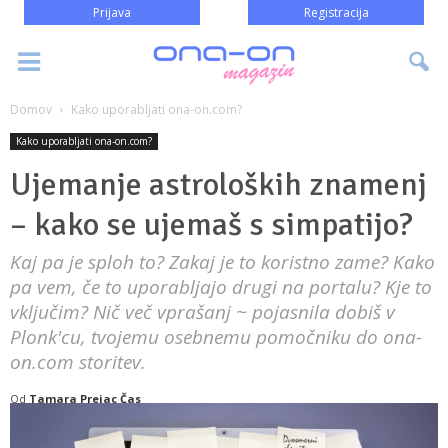
Prijava
Registracija
Domov
Kako uporabljati ona-on.com?
Kako uporabljati ona-on.com?
Ujemanje astroloških znamenj
– kako se ujemaš s simpatijo?
Kaj pa je sploh to? Zakaj je to koristno zame? Kako
pa vem, če to uporabljajo drugi na portalu? Kje to
vključim? Nič več vprašanj ~ pojasnila dobiš v
Plonk'cu, tvojemu osebnemu pomočniku do ona-
on.com storitev.
Od
Tamara Prejac Čas