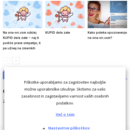
Na ona-on.com odslej
KUPID dela zate
Kako poteka spoznavanje
KUPID dela zate – naj ti
na ona-on.com?
poišče prave simpatije, ti
pa uživaj na zmenkih
NI KOMENTARJEV
Piškotke uporabljamo za zagotovitev najboljše
možne uporabniške izkušnje. Skrbimo za vašo
Odgovori
zasebnost in zagotavljamo varnost vaših osebnih
Za komentiranje morate biti
prijavljeni
.
podatkov.
Več o tem
Nastavitve piškotkov