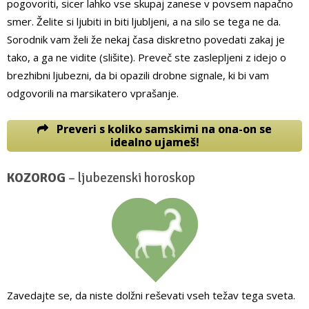
pogovoriti, sicer lahko vse skupaj zanese v povsem napačno
smer. Želite si ljubiti in biti ljubljeni, a na silo se tega ne da.
Sorodnik vam želi že nekaj časa diskretno povedati zakaj je
tako, a ga ne vidite (slišite). Preveč ste zaslepljeni z idejo o
brezhibni ljubezni, da bi opazili drobne signale, ki bi vam
odgovorili na marsikatero vprašanje.
Preveri s koliko samskimi na ona-on se
idealno ujameš!
KOZOROG
– ljubezenski horoskop
Zavedajte se, da niste dolžni reševati vseh težav tega sveta.