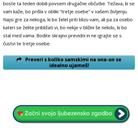
boste ta teden dobili povsem drugačne občutke. Težava, ki se
vam kaže, bo prišla v obliki “tretje osebe” v vašem življenju.
Najsi gre za nekoga, ki bo želel priti blizu vam, ali pa za osebo
kateri se želite približati vi, bo nekje v bližini še nekdo, ki bo
stal med vama. Bodite skrajno previdni in ne igrajte se s
čustvi te tretje osebe.
Preveri s koliko samskimi na ona-on se
idealno ujameš!