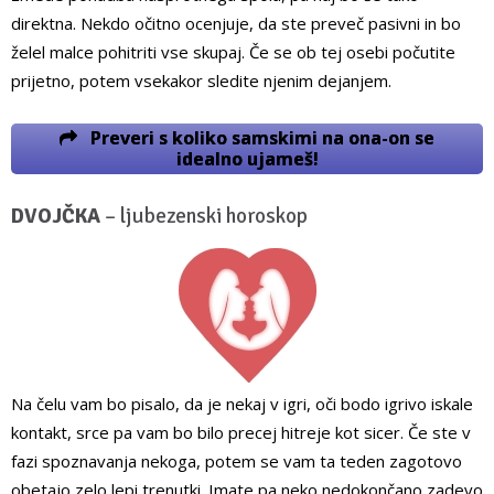
direktna. Nekdo očitno ocenjuje, da ste preveč pasivni in bo
želel malce pohitriti vse skupaj. Če se ob tej osebi počutite
prijetno, potem vsekakor sledite njenim dejanjem.
Preveri s koliko samskimi na ona-on se
idealno ujameš!
DVOJČKA
– ljubezenski horoskop
Na čelu vam bo pisalo, da je nekaj v igri, oči bodo igrivo iskale
kontakt, srce pa vam bo bilo precej hitreje kot sicer. Če ste v
fazi spoznavanja nekoga, potem se vam ta teden zagotovo
obetajo zelo lepi trenutki. Imate pa neko nedokončano zadevo