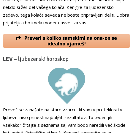
nekdo si želi del vašega kolača. Ker gre za ljubezensko
zadevo, tega kolača seveda ne boste pripravljeni deliti. Dobra
prijateljica bo imela moder nasvet za vas.
Preveri s koliko samskimi na ona-on se
idealno ujameš!
LEV
– ljubezenski horoskop
Preveč se zanašate na stare vzorce, ki vam v preteklosti v
ljubezni niso prinesli najboljših rezultatov. Ta teden jih
vsekakor črtajte s seznama saj vam bodo naredili več škode
kot koristi. Privoščite si krajši “šoping”, sprostite se in