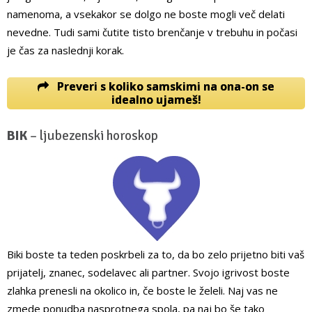
namenoma, a vsekakor se dolgo ne boste mogli več delati
nevedne. Tudi sami čutite tisto brenčanje v trebuhu in počasi
je čas za naslednji korak.
Preveri s koliko samskimi na ona-on se
idealno ujameš!
BIK
– ljubezenski horoskop
Biki boste ta teden poskrbeli za to, da bo zelo prijetno biti vaš
prijatelj, znanec, sodelavec ali partner. Svojo igrivost boste
zlahka prenesli na okolico in, če boste le želeli. Naj vas ne
zmede ponudba nasprotnega spola, pa naj bo še tako