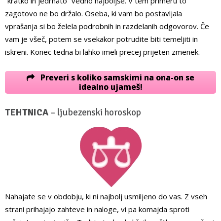
“kratko in jedrnato” vedno najboljše. V tem primeru to
zagotovo ne bo držalo. Oseba, ki vam bo postavljala
vprašanja si bo želela podrobnih in razdelanih odgovorov. Če
vam je všeč, potem se vsekakor potrudite biti temeljiti in
iskreni. Konec tedna bi lahko imeli precej prijeten zmenek.
Preveri s koliko samskimi na ona-on se
idealno ujameš!
TEHTNICA
– ljubezenski horoskop
Nahajate se v obdobju, ki ni najbolj usmiljeno do vas. Z vseh
strani prihajajo zahteve in naloge, vi pa komajda sproti