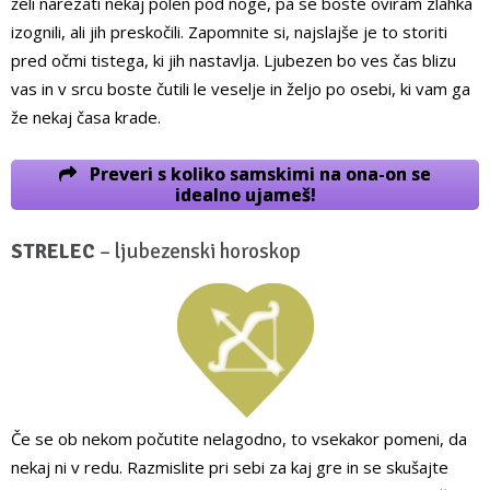
želi narezati nekaj polen pod noge, pa se boste oviram zlahka
izognili, ali jih preskočili. Zapomnite si, najslajše je to storiti
pred očmi tistega, ki jih nastavlja. Ljubezen bo ves čas blizu
vas in v srcu boste čutili le veselje in željo po osebi, ki vam ga
že nekaj časa krade.
Preveri s koliko samskimi na ona-on se
idealno ujameš!
STRELEC
– ljubezenski horoskop
Če se ob nekom počutite nelagodno, to vsekakor pomeni, da
nekaj ni v redu. Razmislite pri sebi za kaj gre in se skušajte