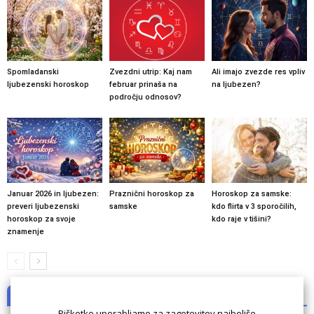
Spomladanski
Zvezdni utrip: Kaj nam
Ali imajo zvezde res vpliv
ljubezenski horoskop
februar prinaša na
na ljubezen?
področju odnosov?
Januar 2026 in ljubezen:
Praznični horoskop za
Horoskop za samske:
preveri ljubezenski
samske
kdo flirta v 3 sporočilih,
horoskop za svoje
kdo raje v tišini?
znamenje
NI KOMENTARJEV
Piškotke uporabljamo za zagotovitev najboljše