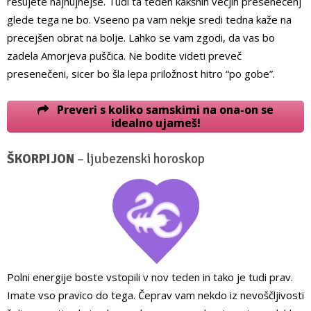
rešujete najnujnejše. Tudi ta teden kakšnih večjih presenečenj
glede tega ne bo. Vseeno pa vam nekje sredi tedna kaže na
precejšen obrat na bolje. Lahko se vam zgodi, da vas bo
zadela Amorjeva puščica. Ne bodite videti preveč
presenečeni, sicer bo šla lepa priložnost hitro “po gobe”.
Preveri s koliko samskimi na ona-on se
idealno ujameš!
ŠKORPIJON
– ljubezenski horoskop
Polni energije boste vstopili v nov teden in tako je tudi prav.
Imate vso pravico do tega. Čeprav vam nekdo iz nevoščljivosti