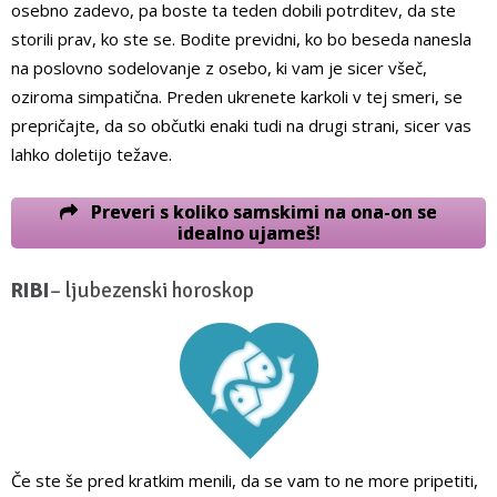
osebno zadevo, pa boste ta teden dobili potrditev, da ste
storili prav, ko ste se. Bodite previdni, ko bo beseda nanesla
na poslovno sodelovanje z osebo, ki vam je sicer všeč,
oziroma simpatična. Preden ukrenete karkoli v tej smeri, se
prepričajte, da so občutki enaki tudi na drugi strani, sicer vas
lahko doletijo težave.
Preveri s koliko samskimi na ona-on se
idealno ujameš!
RIBI
– ljubezenski horoskop
Če ste še pred kratkim menili, da se vam to ne more pripetiti,