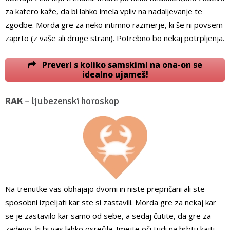
za katero kaže, da bi lahko imela vpliv na nadaljevanje te
zgodbe. Morda gre za neko intimno razmerje, ki še ni povsem
zaprto (z vaše ali druge strani). Potrebno bo nekaj potrpljenja.
Preveri s koliko samskimi na ona-on se
idealno ujameš!
RAK
– ljubezenski horoskop
Na trenutke vas obhajajo dvomi in niste prepričani ali ste
sposobni izpeljati kar ste si zastavili. Morda gre za nekaj kar
se je zastavilo kar samo od sebe, a sedaj čutite, da gre za
zadevo, ki bi vas lahko osrečila. Imejte oči tudi na hrbtu kajti