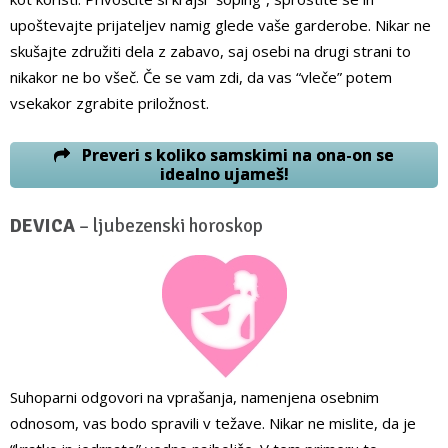
upoštevajte prijateljev namig glede vaše garderobe. Nikar ne
skušajte združiti dela z zabavo, saj osebi na drugi strani to
nikakor ne bo všeč. Če se vam zdi, da vas “vleče” potem
vsekakor zgrabite priložnost.
Preveri s koliko samskimi na ona-on se
idealno ujameš!
DEVICA
– ljubezenski horoskop
Suhoparni odgovori na vprašanja, namenjena osebnim
odnosom, vas bodo spravili v težave. Nikar ne mislite, da je