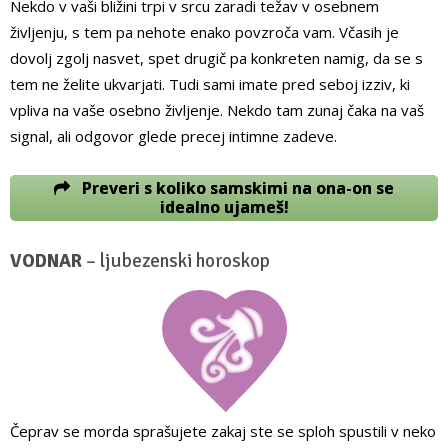
Nekdo v vaši bližini trpi v srcu zaradi težav v osebnem
življenju, s tem pa nehote enako povzroča vam. Včasih je
dovolj zgolj nasvet, spet drugič pa konkreten namig, da se s
tem ne želite ukvarjati. Tudi sami imate pred seboj izziv, ki
vpliva na vaše osebno življenje. Nekdo tam zunaj čaka na vaš
signal, ali odgovor glede precej intimne zadeve.
Preveri s koliko samskimi na ona-on se
idealno ujameš!
VODNAR
– ljubezenski horoskop
Čeprav se morda sprašujete zakaj ste se sploh spustili v neko