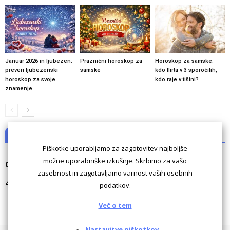
Januar 2026 in ljubezen:
Praznični horoskop za
Horoskop za samske:
preveri ljubezenski
samske
kdo flirta v 3 sporočilih,
horoskop za svoje
kdo raje v tišini?
znamenje
NI KOMENTARJEV
Piškotke uporabljamo za zagotovitev najboljše
možne uporabniške izkušnje. Skrbimo za vašo
Odgovori
zasebnost in zagotavljamo varnost vaših osebnih
Za komentiranje morate biti
prijavljeni
.
podatkov.
Več o tem
Nastavitve piškotkov