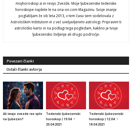
mojhoroskop.si in revijo Zvezde. Moje ljubezenske tedenske
horoskope najdete le na ona-on.com Magazinu. Svoje znanje
poglabljam že ob leta 2013, v tem času sem sodelovala z
Astrološkim Inštitutom in z več uveljavljenimi astrologi. Pripravim ti
astrološko karto in na podlagi tega pogledam, kakšno je tvoje
ljubezensko življenje ali drugo področje.
Povezani članki
Ostali članki avtorja
Ali imajo zvezde res vpliv
Tedenski ljubezenski
Tedenski ljubezenski
na ljubezen?
horoskop | 19.04. –
horoskop | 12.04. –
25.04.2021
18.04.2021