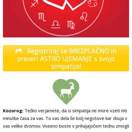
Registriraj se BREZPLAČNO in
preveri ASTRO UJEMANJE s svojo
simpatijo!
Kozorog:
Težko verjamete, da si simpatija ne more vzeti niti
minutke časa za vas. To vas dela še bolj negotove kar zbuja v
vas veliko dvomov. Vseeno boste v prihajajočem tednu zmogli