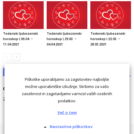
Tedenski ljubezenski
Tedenski ljubezenski
Tedenski ljubezenski
horoskop | 05.04. –
horoskop | 29.03. –
horoskop | 22.03. –
11.04.2021
04.04.2021
28.03.2021
NI KOMENTARJEV
Piškotke uporabljamo za zagotovitev najboljše
možne uporabniške izkušnje. Skrbimo za vašo
Odgovori
zasebnost in zagotavljamo varnost vaših osebnih
Za komentiranje morate biti
prijavljeni
.
podatkov.
Več o tem
Nastavitve piškotkov
Pogoji uporabe
Piškotki
Oglaševanje
Kontaktiraj