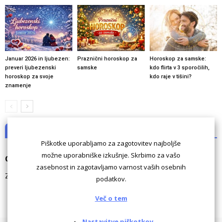
Januar 2026 in ljubezen:
Praznični horoskop za
Horoskop za samske:
preveri ljubezenski
samske
kdo flirta v 3 sporočilih,
horoskop za svoje
kdo raje v tišini?
znamenje
NI KOMENTARJEV
Piškotke uporabljamo za zagotovitev najboljše
možne uporabniške izkušnje. Skrbimo za vašo
Odgovori
zasebnost in zagotavljamo varnost vaših osebnih
Za komentiranje morate biti
prijavljeni
.
podatkov.
Več o tem
Nastavitve piškotkov