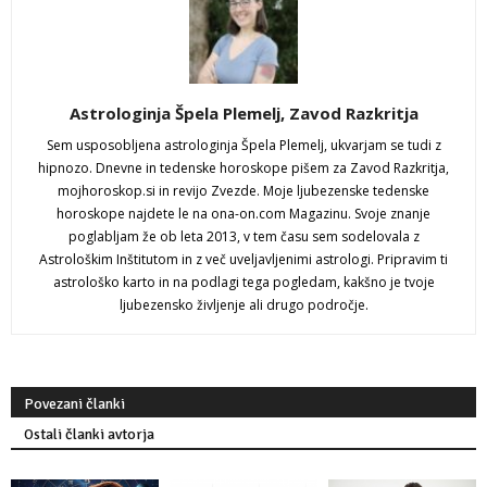
Astrologinja Špela Plemelj, Zavod Razkritja
Sem usposobljena astrologinja Špela Plemelj, ukvarjam se tudi z
hipnozo. Dnevne in tedenske horoskope pišem za Zavod Razkritja,
mojhoroskop.si in revijo Zvezde. Moje ljubezenske tedenske
horoskope najdete le na ona-on.com Magazinu. Svoje znanje
poglabljam že ob leta 2013, v tem času sem sodelovala z
Astrološkim Inštitutom in z več uveljavljenimi astrologi. Pripravim ti
astrološko karto in na podlagi tega pogledam, kakšno je tvoje
ljubezensko življenje ali drugo področje.
Povezani članki
Ostali članki avtorja