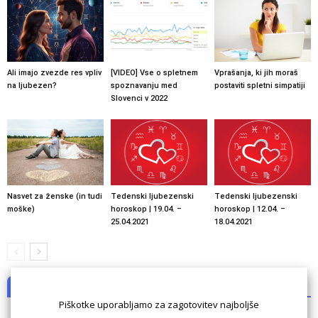
Ali imajo zvezde res vpliv
[VIDEO] Vse o spletnem
Vprašanja, ki jih moraš
na ljubezen?
spoznavanju med
postaviti spletni simpatiji
Slovenci v 2022
Nasvet za ženske (in tudi
Tedenski ljubezenski
Tedenski ljubezenski
moške)
horoskop | 19.04. –
horoskop | 12.04. –
25.04.2021
18.04.2021
NI KOMENTARJEV
Piškotke uporabljamo za zagotovitev najboljše