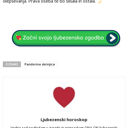
olepševanja. Prava oseba te bo slišala in ostala.
OZNAKE
Pandorina skrinjica
Ljubezenski horoskop
Vedno rad pogledam v zvezde in pripravljam ONA ON ljubezenski