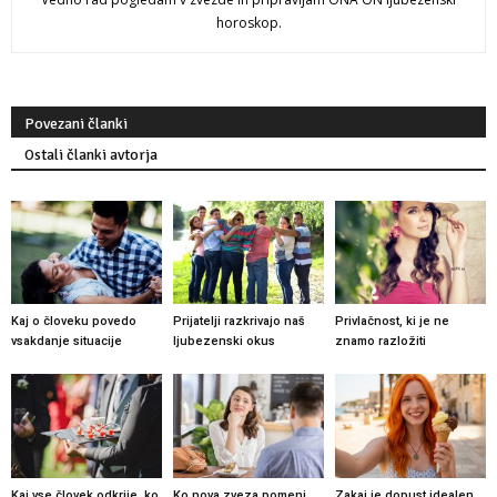
horoskop.
Povezani članki
Ostali članki avtorja
Kaj o človeku povedo
Prijatelji razkrivajo naš
Privlačnost, ki je ne
vsakdanje situacije
ljubezenski okus
znamo razložiti
Kaj vse človek odkrije, ko
Ko nova zveza pomeni
Zakaj je dopust idealen