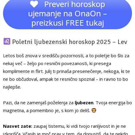
Preveri horoskop
ujemanje na OnaOn –
preizkusi FREE tukaj
Poletni ljubezenski horoskop 2025 – Lev
Letos boš znova v središču pozornosti, a to poletje bo šlo za
nekaj več – željo po resnični povezanosti, ki presega
komplimente in flirt. Julij ti prinaša presenečenje, nekoga, ki te
ne bo občudoval, ampak te resnično spoznal – in ravno to bo
najlepše.
Pazi, da ne zamenjaš poželenja za
ljubezen
. Tvoja energija bo
magnetna, a pomembno je, s kom jo deliš.
Nasvet zate:
zaupaj tistemu, ki vidi tvojo ranljivost in je ne
izkorišča. Včasih je moč prav v tem, da dopustiš, da te nekdo