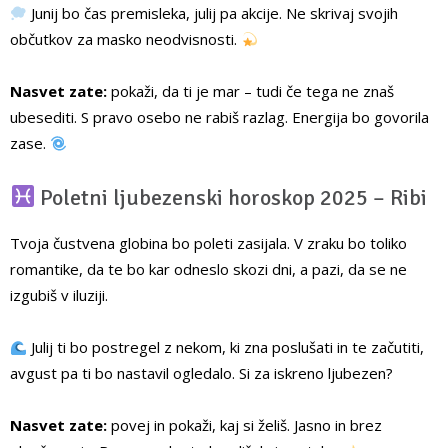
Junij bo čas premisleka, julij pa akcije. Ne skrivaj svojih
občutkov za masko neodvisnosti.
Nasvet zate:
pokaži, da ti je mar – tudi če tega ne znaš
ubesediti. S pravo osebo ne rabiš razlag. Energija bo govorila
zase.
Poletni ljubezenski horoskop 2025 – Ribi
Tvoja čustvena globina bo poleti zasijala. V zraku bo toliko
romantike, da te bo kar odneslo skozi dni, a pazi, da se ne
izgubiš v iluziji.
Julij ti bo postregel z nekom, ki zna poslušati in te začutiti,
avgust pa ti bo nastavil ogledalo. Si za iskreno ljubezen?
Nasvet zate:
povej in pokaži, kaj si želiš. Jasno in brez