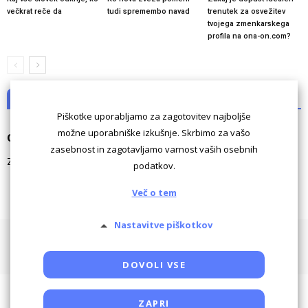
večkrat reče da
tudi spremembo navad
trenutek za osvežitev
tvojega zmenkarskega
profila na ona-on.com?
NI KOMENTARJEV
Piškotke uporabljamo za zagotovitev najboljše
možne uporabniške izkušnje. Skrbimo za vašo
Odgovori
zasebnost in zagotavljamo varnost vaših osebnih
Za komentiranje morate biti
prijavljeni
.
podatkov.
Več o tem
Nastavitve piškotkov
Pogoji uporabe
Piškotki
Oglaševanje
Kontaktiraj
Powered by SocDate™, © Copyright VenetiCOM
DOVOLI VSE
ZAPRI