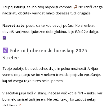
Zaupaj intuiciji, saj bo tvoj najboljši kompas.
Ne rabiš vsega
nadzirati, občutek varnosti lahko dosežeš tudi drugače.
Nasvet zate:
pusti, da te kdo osvoji počasi. Ko si enkrat
dovoliš ranljivost, ljubezen dobi globino, ki jo iščeš že dolgo.
Poletni ljubezenski horoskop 2025 –
Strelec
Tvoje poletje bo svobodno, divje in polno možnosti. A kljub
vsemu dogajanju se bo v nekem trenutku pojavilo vprašanje,
kaj od vsega tega ti res nekaj pomeni.
V začetku julija boš v iskanju nečesa več kot le flirt – nekaj, kar
bo imelo smisel tudi jeseni. Ne beži takoj, ko začutiš nekaj
globljega.