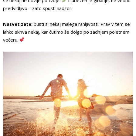
se nekaj ne odvije po tvoje.
Ljubezen je gibanje, ne vedno
predvidljivo – zato spusti nadzor.
Nasvet zate:
pusti si nekaj malega ranljivosti. Prav v tem se
lahko skriva nekaj, kar čutimo še dolgo po zadnjem poletnem
večeru.