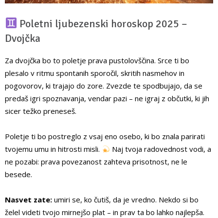
Poletni ljubezenski horoskop 2025 –
Dvojčka
Za dvojčka bo to poletje prava pustolovščina. Srce ti bo
plesalo v ritmu spontanih sporočil, skritih nasmehov in
pogovorov, ki trajajo do zore. Zvezde te spodbujajo, da se
predaš igri spoznavanja, vendar pazi – ne igraj z občutki, ki jih
sicer težko preneseš.
Poletje ti bo postreglo z vsaj eno osebo, ki bo znala parirati
tvojemu umu in hitrosti misli.
Naj tvoja radovednost vodi, a
ne pozabi: prava povezanost zahteva prisotnost, ne le
besede.
Nasvet zate:
umiri se, ko čutiš, da je vredno. Nekdo si bo
želel videti tvojo mirnejšo plat – in prav ta bo lahko najlepša.