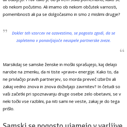
ob nekom počutimo. Ali imamo ob nekom občutek varnosti,
pomembnosti ali pa se dolgočasimo in smo z mislimi drugje?
Dokler teh vzorcev ne ozavestimo, se pogosto zgodi, da se
zapletemo v ponavljajoče neuspele partnerske zveze.
Marsikdaj se samske ženske in moški sprašujejo, kaj delajo
narobe na zmenku, da ni tiste »prave« energije. Kako to, da
ne privlačijo pravih partnerjev, so morda preveč izbirčni ali
zakaj vedno znova in znova doživljajo zavrnitev? In četudi so
vaši začetki pri spoznavanju druge osebe zelo obetavni, se v
neki točki vse razblini, pa niti sami ne veste, zakaj je do tega
prišlo.
Samski se pogosto ujamejo v varljive