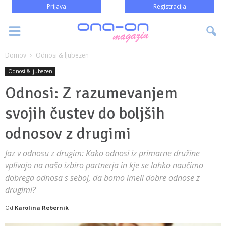
Prijava
Registracija
Domov
Odnosi & ljubezen
Odnosi & ljubezen
Odnosi: Z razumevanjem
svojih čustev do boljših
odnosov z drugimi
Jaz v odnosu z drugim: Kako odnosi iz primarne družine
vplivajo na našo izbiro partnerja in kje se lahko naučimo
dobrega odnosa s seboj, da bomo imeli dobre odnose z
drugimi?
Od
Karolina Rebernik