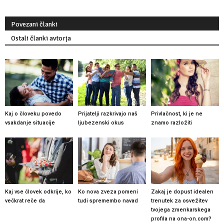
Povezani članki
Ostali članki avtorja
Kaj o človeku povedo
Prijatelji razkrivajo naš
Privlačnost, ki je ne
vsakdanje situacije
ljubezenski okus
znamo razložiti
Kaj vse človek odkrije, ko
Ko nova zveza pomeni
Zakaj je dopust idealen
večkrat reče da
tudi spremembo navad
trenutek za osvežitev
tvojega zmenkarskega
profila na ona-on.com?