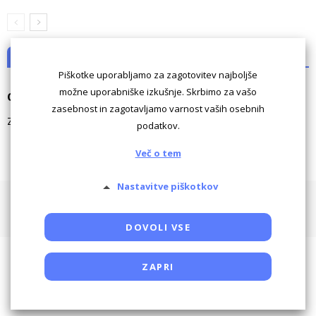
NI KOMENTARJEV
Piškotke uporabljamo za zagotovitev najboljše
možne uporabniške izkušnje. Skrbimo za vašo
Odgovori
zasebnost in zagotavljamo varnost vaših osebnih
Za komentiranje morate biti
prijavljeni
.
podatkov.
Več o tem
Nastavitve piškotkov
Pogoji uporabe
Piškotki
Oglaševanje
Kontaktiraj
Powered by SocDate™, © Copyright VenetiCOM
DOVOLI VSE
ZAPRI