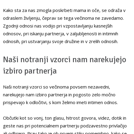
Kako sta za nas zmogla poskrbeti mama in oče, se odraža v
odraslem življenju, čeprav se tega večinoma ne zavedamo.
Zgodnji odnosi nas vodijo pri vzpostavljanju kasnejših
odnosov, pri iskanju partnerja, v zaljubljenosti in intimnih
odnosih, pri ustvarjanju svoje družine in v zrelih odnosih.
Naši notranji vzorci nam narekujejo
izbiro partnerja
Naši notranji vzorci so večinoma povsem nezavedni,
narekujejo nam izbiro partnerja in pogosto zelo močno
prispevajo k odločitvi, s kom želimo imeti intimen odnos.
Občutki kot so vonj, ton glasu, hitrost govora, videz, dotik in
geste nas pri potencialnem partnerju podzavestno privlačijo
ali odbijejo. Prav tako je ob prvem stiku pomembno, kako se