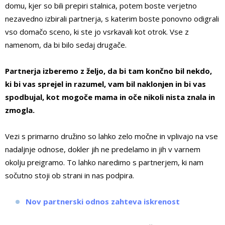
domu, kjer so bili prepiri stalnica, potem boste verjetno
nezavedno izbirali partnerja, s katerim boste ponovno odigrali
vso domačo sceno, ki ste jo vsrkavali kot otrok. Vse z
namenom, da bi bilo sedaj drugače.
Partnerja izberemo z željo, da bi tam končno bil nekdo,
ki bi vas sprejel in razumel, vam bil naklonjen in bi vas
spodbujal, kot mogoče mama in oče nikoli nista znala in
zmogla.
Vezi s primarno družino so lahko zelo močne in vplivajo na vse
nadaljnje odnose, dokler jih ne predelamo in jih v varnem
okolju preigramo. To lahko naredimo s partnerjem, ki nam
sočutno stoji ob strani in nas podpira.
Nov partnerski odnos zahteva iskrenost