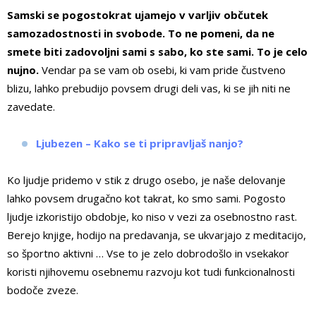
Samski se pogostokrat ujamejo v varljiv občutek
samozadostnosti in svobode. To ne pomeni, da ne
smete biti zadovoljni sami s sabo, ko ste sami. To je celo
nujno.
Vendar pa se vam ob osebi, ki vam pride čustveno
blizu, lahko prebudijo povsem drugi deli vas, ki se jih niti ne
zavedate.
Ljubezen – Kako se ti pripravljaš nanjo?
Ko ljudje pridemo v stik z drugo osebo, je naše delovanje
lahko povsem drugačno kot takrat, ko smo sami. Pogosto
ljudje izkoristijo obdobje, ko niso v vezi za osebnostno rast.
Berejo knjige, hodijo na predavanja, se ukvarjajo z meditacijo,
so športno aktivni … Vse to je zelo dobrodošlo in vsekakor
koristi njihovemu osebnemu razvoju kot tudi funkcionalnosti
bodoče zveze.