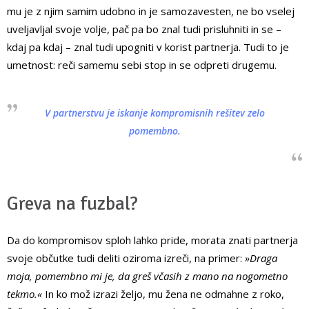
mu je z njim samim udobno in je samozavesten, ne bo vselej
uveljavljal svoje volje, pač pa bo znal tudi prisluhniti in se –
kdaj pa kdaj – znal tudi upogniti v korist partnerja. Tudi to je
umetnost: reči samemu sebi stop in se odpreti drugemu.
V partnerstvu je iskanje kompromisnih rešitev zelo
pomembno.
Greva na fuzbal?
Da do kompromisov sploh lahko pride, morata znati partnerja
svoje občutke tudi deliti oziroma izreči, na primer:
»Draga
moja, pomembno mi je, da greš včasih z mano na nogometno
tekmo.«
In ko mož izrazi željo, mu žena ne odmahne z roko,