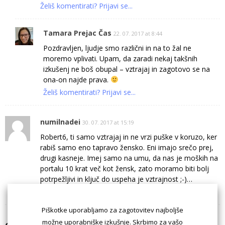
Želiš komentirati? Prijavi se...
Tamara Prejac Čas
22. 07. 2017 at 8:44
Pozdravljen, ljudje smo različni in na to žal ne
moremo vplivati. Upam, da zaradi nekaj takšnih
izkušenj ne boš obupal – vztrajaj in zagotovo se na
ona-on najde prava.
Želiš komentirati? Prijavi se...
numilnadei
30. 07. 2017 at 15:19
Robert6, ti samo vztrajaj in ne vrzi puške v koruzo, ker
rabiš samo eno tapravo žensko. Eni imajo srečo prej,
drugi kasneje. Imej samo na umu, da nas je moških na
portalu 10 krat več kot žensk, zato moramo biti bolj
potrpežljivi in ključ do uspeha je vztrajnost ;-)…
Želiš komentirati? Prijavi se...
Piškotke uporabljamo za zagotovitev najboljše
možne uporabniške izkušnje. Skrbimo za vašo