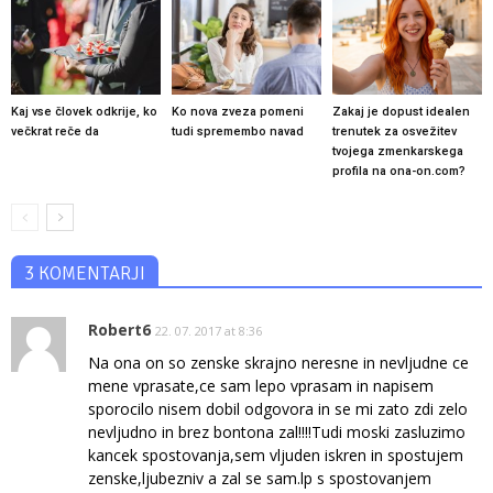
Kaj vse človek odkrije, ko
Ko nova zveza pomeni
Zakaj je dopust idealen
večkrat reče da
tudi spremembo navad
trenutek za osvežitev
tvojega zmenkarskega
profila na ona-on.com?
3 KOMENTARJI
Robert6
22. 07. 2017 at 8:36
Na ona on so zenske skrajno neresne in nevljudne ce
mene vprasate,ce sam lepo vprasam in napisem
sporocilo nisem dobil odgovora in se mi zato zdi zelo
nevljudno in brez bontona zal!!!!Tudi moski zasluzimo
kancek spostovanja,sem vljuden iskren in spostujem
zenske,ljubezniv a zal se sam.lp s spostovanjem