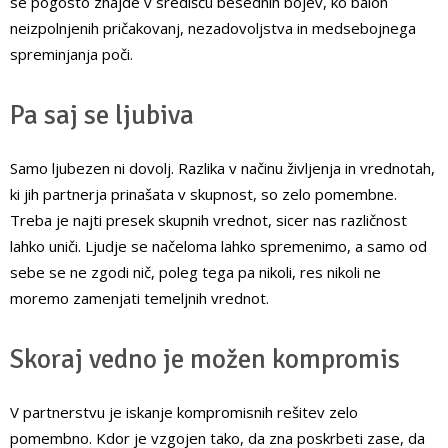
se pogosto znajde v središču besednih bojev, ko balon
neizpolnjenih pričakovanj, nezadovoljstva in medsebojnega
spreminjanja poči.
Pa saj se ljubiva
Samo ljubezen ni dovolj. Razlika v načinu življenja in vrednotah,
ki jih partnerja prinašata v skupnost, so zelo pomembne.
Treba je najti presek skupnih vrednot, sicer nas različnost
lahko uniči. Ljudje se načeloma lahko spremenimo, a samo od
sebe se ne zgodi nič, poleg tega pa nikoli, res nikoli ne
moremo zamenjati temeljnih vrednot.
Skoraj vedno je možen kompromis
V partnerstvu je iskanje kompromisnih rešitev zelo
pomembno. Kdor je vzgojen tako, da zna poskrbeti zase, da