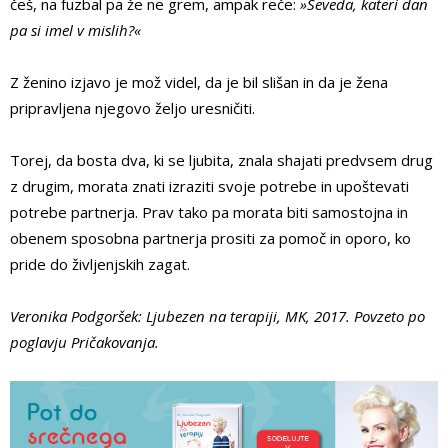
češ, na fuzbal pa že ne grem, ampak reče:
»Seveda, kateri dan
pa si imel v mislih?«
Z ženino izjavo je mož videl, da je bil slišan in da je žena
pripravljena njegovo željo uresničiti.
Torej, da bosta dva, ki se ljubita, znala shajati predvsem drug
z drugim, morata znati izraziti svoje potrebe in upoštevati
potrebe partnerja. Prav tako pa morata biti samostojna in
obenem sposobna partnerja prositi za pomoč in oporo, ko
pride do življenjskih zagat.
Veronika Podgoršek: Ljubezen na terapiji, MK, 2017. Povzeto po
poglavju Pričakovanja.