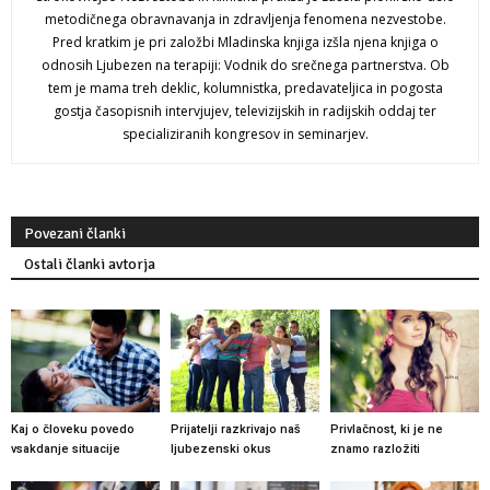
metodičnega obravnavanja in zdravljenja fenomena nezvestobe.
Pred kratkim je pri založbi Mladinska knjiga izšla njena knjiga o
odnosih Ljubezen na terapiji: Vodnik do srečnega partnerstva. Ob
tem je mama treh deklic, kolumnistka, predavateljica in pogosta
gostja časopisnih intervjujev, televizijskih in radijskih oddaj ter
specializiranih kongresov in seminarjev.
Povezani članki
Ostali članki avtorja
Kaj o človeku povedo
Prijatelji razkrivajo naš
Privlačnost, ki je ne
vsakdanje situacije
ljubezenski okus
znamo razložiti