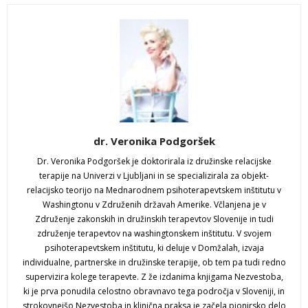
dr. Veronika Podgoršek
Dr. Veronika Podgoršek je doktorirala iz družinske relacijske
terapije na Univerzi v Ljubljani in se specializirala za objekt-
relacijsko teorijo na Mednarodnem psihoterapevtskem inštitutu v
Washingtonu v Združenih državah Amerike. Včlanjena je v
Združenje zakonskih in družinskih terapevtov Slovenije in tudi
združenje terapevtov na washingtonskem inštitutu. V svojem
psihoterapevtskem inštitutu, ki deluje v Domžalah, izvaja
individualne, partnerske in družinske terapije, ob tem pa tudi redno
supervizira kolege terapevte. Z že izdanima knjigama Nezvestoba,
ki je prva ponudila celostno obravnavo tega področja v Sloveniji, in
strokovnejšo Nezvestoba in klinična praksa je začela pionirsko delo