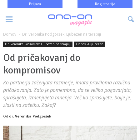
Prijava
Registracija
Domov
Dr. Veronika Podgoršek: Ljubezen na terapiji
Dr. Veronika Podgoršek: Ljubezen na terapiji
Odnosi & ljubezen
Od pričakovanj do
kompromisov
Ko partnerja začenjata razmerje, imata praviloma različna
pričakovanja. Zato je pomembno, da se veliko pogovarjata,
sprašujeta, izmenjujeta mnenja. Več ko sprašujete, bolje je,
zlasti na začetku. Zakaj?
Od
dr. Veronika Podgoršek