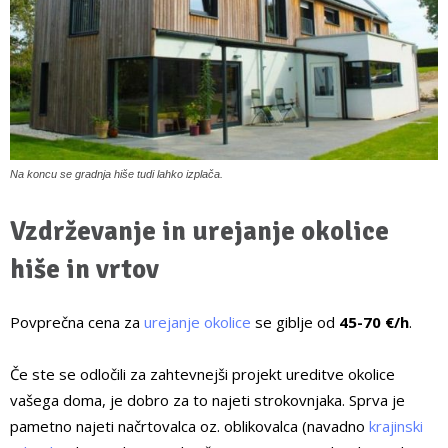
Na koncu se gradnja hiše tudi lahko izplača.
Vzdrževanje in urejanje okolice
hiše in vrtov
Povprečna cena za
urejanje okolice
se giblje od
45-70 €/h
.
Če ste se odločili za zahtevnejši projekt ureditve okolice
vašega doma, je dobro za to najeti strokovnjaka. Sprva je
pametno najeti načrtovalca oz. oblikovalca (navadno
krajinski