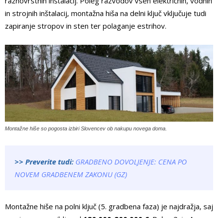
raznovrstnih inštalacij. Poleg razvodov vseh električnih, vodnih
in strojnih inštalacij, montažna hiša na delni ključ vključuje tudi
zapiranje stropov in sten ter polaganje estrihov.
Montažne hiše so pogosta izbiri Slovencev ob nakupu novega doma.
>> Preverite tudi:
GRADBENO DOVOLJENJE: CENA PO
NOVEM GRADBENEM ZAKONU (GZ)
Montažne hiše na polni ključ (5. gradbena faza) je najdražja, saj