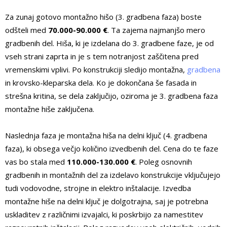
Za zunaj gotovo montažno hišo (3. gradbena faza) boste
odšteli med
70.000-90.000 €
. Ta zajema najmanjšo mero
gradbenih del. Hiša, ki je izdelana do 3. gradbene faze, je od
vseh strani zaprta in je s tem notranjost zaščitena pred
vremenskimi vplivi. Po konstrukciji sledijo montažna,
gradbena
in krovsko-kleparska dela. Ko je dokončana še fasada in
strešna kritina, se dela zaključijo, oziroma je 3. gradbena faza
montažne hiše zaključena.
Naslednja faza je montažna hiša na delni ključ (4. gradbena
faza), ki obsega večjo količino izvedbenih del. Cena do te faze
vas bo stala med
110.000-130.000 €
. Poleg osnovnih
gradbenih in montažnih del za izdelavo konstrukcije vključujejo
tudi vodovodne, strojne in elektro inštalacije. Izvedba
montažne hiše na delni ključ je dolgotrajna, saj je potrebna
uskladitev z različnimi izvajalci, ki poskrbijo za namestitev