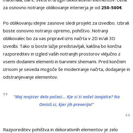
za osnovno notranje oblikovanje interierja je od
250-500€
.
Po oblikovanju idejne zasnove sledi projekt za izvedbo. Izbrali
boste osnovno notranjo opremo, pohištvo. Notranji
oblikovalec bo za vas pripravil izris načrta v 2D in/ali 3D
izvedbi. Tako si boste lažje predstavljali, kakšna bo končna
razporeditev in izgled vaših notranjih prostorov vključno z
vsemi dodanimi elementi in barvnimi shemami. Pred končnim
izrisom je seveda mogoče še moderiranje načrta, dodajanje in
odstranjevanje elementov.
“
Moj mojster dela počasi… Kje si ti našel izvajalce?
Na
Omisli.si, kjer jih preverijo!
“
Razporeditev pohištva in dekorativnih elementov je zelo