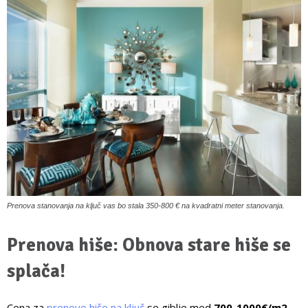
Prenova stanovanja na ključ vas bo stala 350-800 € na kvadratni meter stanovanja.
Prenova hiše: Obnova stare hiše se
splača!
Cena za
prenovo hiše na ključ
se giblje med
700-1000€/m
2
.