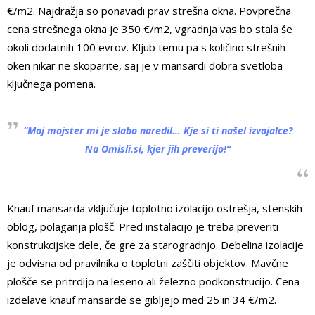
€/m
2
. Najdražja so ponavadi prav strešna okna. Povprečna
cena strešnega okna je 350 €/m
2
, vgradnja vas bo stala še
okoli dodatnih 100 evrov. Kljub temu pa s količino strešnih
oken nikar ne skoparite, saj je v mansardi dobra svetloba
ključnega pomena.
“
Moj mojster mi je slabo naredil… Kje si ti našel izvajalce?
Na Omisli.si, kjer jih preverijo!
“
Knauf mansarda vključuje toplotno izolacijo ostrešja, stenskih
oblog, polaganja plošč. Pred instalacijo je treba preveriti
konstrukcijske dele, če gre za starogradnjo. Debelina izolacije
je odvisna od pravilnika o toplotni zaščiti objektov. Mavčne
plošče se pritrdijo na leseno ali železno podkonstrucijo. Cena
izdelave knauf mansarde se gibljejo med 25 in 34 €/m
2
.