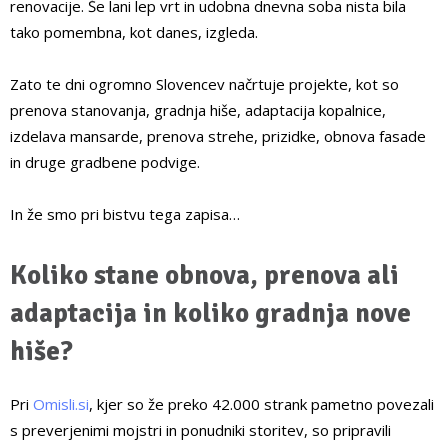
renovacije. Še lani lep vrt in udobna dnevna soba nista bila
tako pomembna, kot danes, izgleda.
Zato te dni ogromno Slovencev načrtuje projekte, kot so
prenova stanovanja, gradnja hiše, adaptacija kopalnice,
izdelava mansarde, prenova strehe, prizidke, obnova fasade
in druge gradbene podvige.
In že smo pri bistvu tega zapisa…
Koliko stane obnova, prenova ali
adaptacija in koliko gradnja nove
hiše?
Pri
Omisli.si
, kjer so že preko 42.000 strank pametno povezali
s preverjenimi mojstri in ponudniki storitev, so pripravili