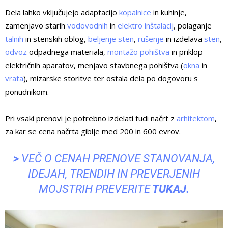
Dela lahko vključujejo adaptacijo
kopalnice
in kuhinje,
zamenjavo starih
vodovodnih
in
elektro inštalacij
, polaganje
talnih
in stenskih oblog,
beljenje sten
,
rušenje
in izdelava
sten
,
odvoz
odpadnega materiala,
montažo pohištva
in priklop
električnih aparatov, menjavo stavbnega pohištva (
okna
in
vrata
), mizarske storitve ter ostala dela po dogovoru s
ponudnikom.
Pri vsaki prenovi je potrebno izdelati tudi načrt z
arhitektom
,
za kar se cena načrta giblje med 200 in 600 evrov.
>
VEČ O CENAH PRENOVE STANOVANJA,
IDEJAH, TRENDIH IN PREVERJENIH
MOJSTRIH PREVERITE
TUKAJ
.