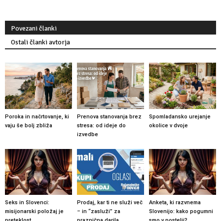
Povezani članki
Ostali članki avtorja
Poroka in načrtovanje, ki
Prenova stanovanja brez
Spomladansko urejanje
vaju še bolj zbliža
stresa: od ideje do
okolice v dvoje
izvedbe
Seks in Slovenci:
Prodaj, kar ti ne služi več
Anketa, ki razvnema
misijonarski položaj je
– in “zasluži” za
Slovenijo: kako pogumni
preteklost
praznična darila
smo v postelji?