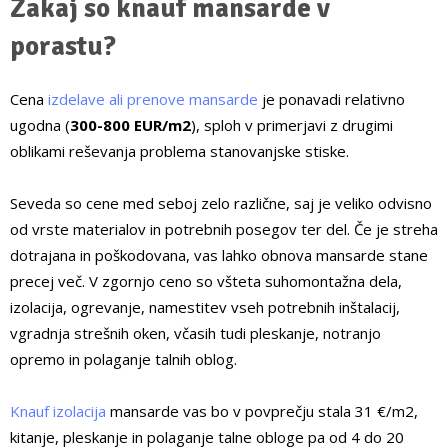
Zakaj so knauf mansarde v
porastu?
Cena
izdelave ali prenove mansarde
je ponavadi relativno
ugodna (
300-800 EUR/m
2
), sploh v primerjavi z drugimi
oblikami reševanja problema stanovanjske stiske.
Seveda so cene med seboj zelo različne, saj je veliko odvisno
od vrste materialov in potrebnih posegov ter del. Če je streha
dotrajana in poškodovana, vas lahko obnova mansarde stane
precej več. V zgornjo ceno so všteta suhomontažna dela,
izolacija, ogrevanje, namestitev vseh potrebnih inštalacij,
vgradnja strešnih oken, včasih tudi pleskanje, notranjo
opremo in polaganje talnih oblog.
Knauf izolacija
mansarde vas bo v povprečju stala 31 €/m
2
,
kitanje, pleskanje in polaganje talne obloge pa od 4 do 20