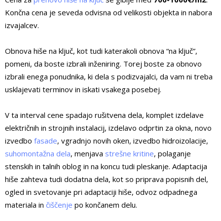
Končna cena je seveda odvisna od velikosti objekta in nabora
izvajalcev.
Obnova hiše na ključ, kot tudi katerakoli obnova “na ključ”,
pomeni, da boste izbrali inženiring. Torej boste za obnovo
izbrali enega ponudnika, ki dela s podizvajalci, da vam ni treba
usklajevati terminov in iskati vsakega posebej.
V ta interval cene spadajo rušitvena dela, komplet izdelave
električnih in strojnih instalacij, izdelavo odprtin za okna, novo
izvedbo
fasade
, vgradnjo novih oken, izvedbo hidroizolacije,
suhomontažna dela
, menjava
strešne kritine
, polaganje
stenskih in talnih oblog in na koncu tudi pleskanje. Adaptacija
hiše zahteva tudi dodatna dela, kot so priprava popisnih del,
ogled in svetovanje pri adaptaciji hiše, odvoz odpadnega
materiala in
čiščenje
po končanem delu.