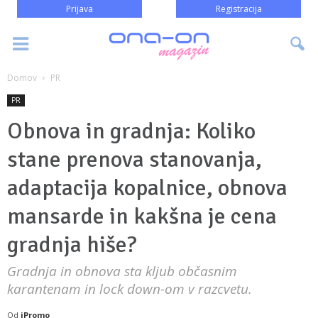
Prijava
Registracija
Domov
PR
PR
Obnova in gradnja: Koliko
stane prenova stanovanja,
adaptacija kopalnice, obnova
mansarde in kakšna je cena
gradnja hiše?
Gradnja in obnova sta kljub občasnim
karantenam in lock down-om v razcvetu.
Od
iPromo