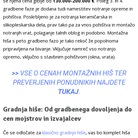
se njena cena giblje od
130.000-200.000 €
. Poleg 3. in 4.
gradbene faze je dodana tudi namestitev notranje opreme in
pohištva. Poskrbljeno je za notranja keramičarska in
slikopleskarska dela, prav tako pa za vnos pohištva in montažo
notranjih vrat, polaganje talnih oblog in podobno. Montažna
hiša s peto gradbeno fazo je tako rekoč že popolnoma
pripravljena na bivanje. Vključuje namreč vso notranjo
opremo, vključno s stavbnim pohištvom (okna, vrata).
>>
VSE O CENAH MONTAŽNIH HIŠ TER
PREVERJENIH PONUDNIKIH NAJDETE
TUKAJ
.
Gradnja hiše: Od gradbenega dovoljenja do
cen mojstrov in izvajalcev
Če se odločate za
klasično gradnjo hiše
, vas bo komplet hiša