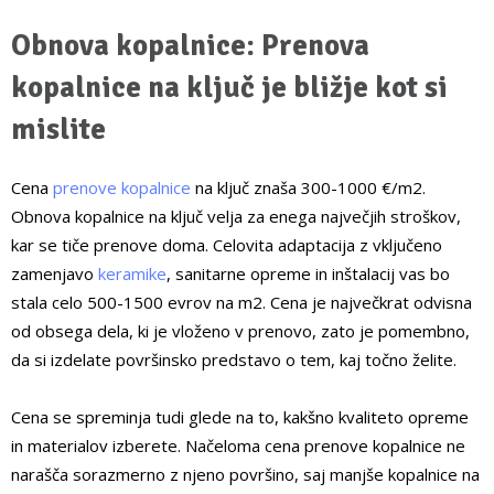
Obnova kopalnice: Prenova
kopalnice na ključ je bližje kot si
mislite
Cena
prenove kopalnice
na ključ znaša 300-1000 €/m
2
.
Obnova kopalnice na ključ velja za enega največjih stroškov,
kar se tiče prenove doma. Celovita adaptacija z vključeno
zamenjavo
keramike
, sanitarne opreme in inštalacij vas bo
stala celo 500-1500 evrov na m
2
. Cena je največkrat odvisna
od obsega dela, ki je vloženo v prenovo, zato je pomembno,
da si izdelate površinsko predstavo o tem, kaj točno želite.
Cena se spreminja tudi glede na to, kakšno kvaliteto opreme
in materialov izberete. Načeloma cena prenove kopalnice ne
narašča sorazmerno z njeno površino, saj manjše kopalnice na