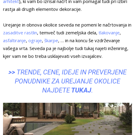
arhitekt
), ki vam bo izrisal načrt in vam pomagal tudi pri izbiri
rastja ali drugih elementov dekoracije.
Urejanje in obnova okolice seveda ne pomeni le načrtovanja in
zasaditve rastlin
, temveč tudi zemeljska dela,
tlakovanje
,
asfaltiranje
,
ograje
,
škarpe
, … in na koncu še vzdrževanje
vašega vrta. Seveda pa je najbolje tudi tukaj najeti inženiring,
kjer vam ne bo treba usklajevati vseh izvajalcev.
>>
TRENDE, CENE, IDEJE IN PREVERJENE
PONUDNIKE ZA UREJANJE OKOLICE
NAJDETE
TUKAJ
.