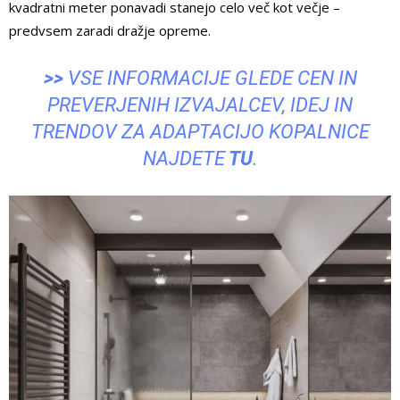
kvadratni meter ponavadi stanejo celo več kot večje –
predvsem zaradi dražje opreme.
>>
VSE INFORMACIJE GLEDE CEN IN
PREVERJENIH IZVAJALCEV, IDEJ IN
TRENDOV ZA ADAPTACIJO KOPALNICE
NAJDETE
TU
.