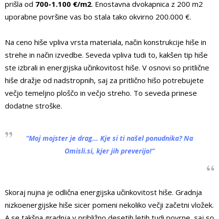
prišla od
700-1.100 €/m
2
. Enostavna dvokapnica z 200 m
2
uporabne površine vas bo stala tako okvirno 200.000 €.
Na ceno hiše vpliva vrsta materiala, način konstrukcije hiše in
strehe in način izvedbe. Seveda vpliva tudi to, kakšen tip hiše
ste izbrali in energijska učinkovitost hiše. V osnovi so pritlične
hiše dražje od nadstropnih, saj za pritlično hišo potrebujete
večjo temeljno ploščo in večjo streho. To seveda prinese
dodatne stroške.
“
Moj mojster je drag… Kje si ti našel ponudnika?
Na
Omisli.si, kjer jih preverijo!
“
Skoraj nujna je odlična energijska učinkovitost hiše. Gradnja
nizkoenergijske hiše sicer pomeni nekoliko večji začetni vložek.
A se takšna gradnja v približno desetih letih tudi povrne, saj so