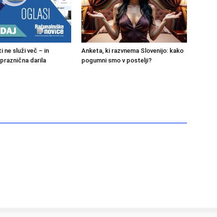
i ne služi več – in
Anketa, ki razvnema Slovenijo: kako
 praznična darila
pogumni smo v postelji?