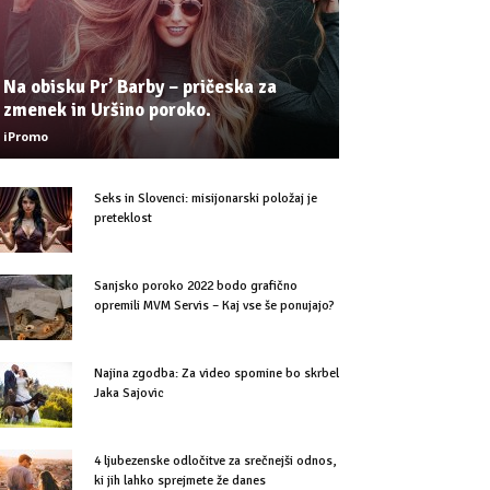
Na obisku Pr’ Barby – pričeska za
zmenek in Uršino poroko.
iPromo
Seks in Slovenci: misijonarski položaj je
preteklost
Sanjsko poroko 2022 bodo grafično
opremili MVM Servis – Kaj vse še ponujajo?
Najina zgodba: Za video spomine bo skrbel
Jaka Sajovic
4 ljubezenske odločitve za srečnejši odnos,
ki jih lahko sprejmete že danes