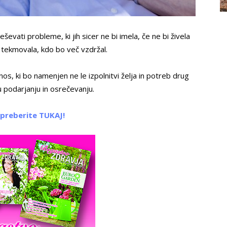
eševati probleme, ki jih sicer ne bi imela, če ne bi živela
i tekmovala, kdo bo več vzdržal.
s, ki bo namenjen ne le izpolnitvi želja in potreb drug
odarjanju in osrečevanju.
 preberite TUKAJ!