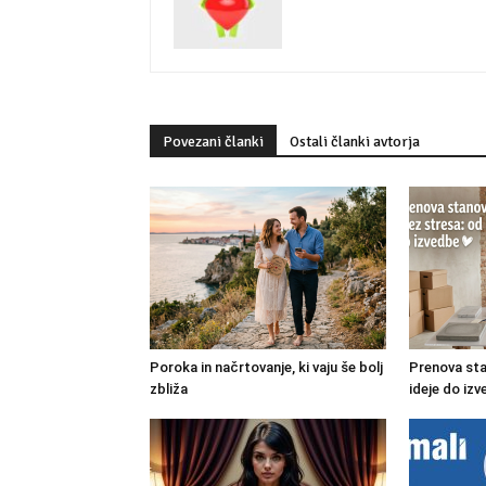
Povezani članki
Ostali članki avtorja
Poroka in načrtovanje, ki vaju še bolj
Prenova sta
zbliža
ideje do iz