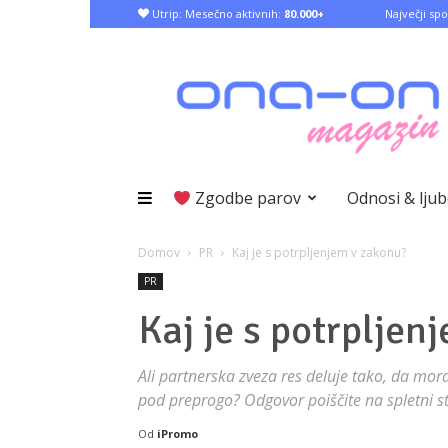
Utrip: Mesečno aktivnih:
80.000+
Največji spo
Zgodbe parov
Odnosi & lju
Domov
PR
Kaj je s potrpljenjem v zakonu?
PR
Kaj je s potrpljen
Ali partnerska zveza res deluje tako, da mo
pod preprogo? Odgovor poiščite na spletni s
Od
iPromo