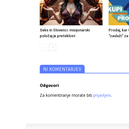
Seks in Slovenci: misijonarski
Prodaj, kar t
položaj je preteklost
“zasluži” za
NI KOMENTARJEV
Odgovori
Za komentiranje morate biti
prijavljeni
.