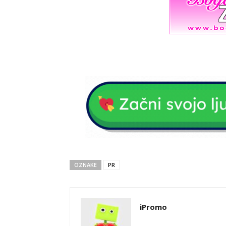
OZNAKE
PR
iPromo