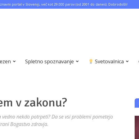
znavni portal v Sloveniji, več kot 29.000 parov (od 2001 do danes). Dobrodošli!
bezen
Spletno spoznavanje
Svetovalnica
jem v zakonu?
ra vedno nekdo potrpeti? Da se vsi problemi pometejo
trani Bogastvo zdravja.