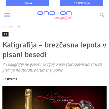
Prijava
Registracija
Domov
PR
PR
Kaligrafija – brezčasna lepota v
pisani besedi
Pri kaligrafiji ne govorimo zgolj o lepi starodavni umetnosti
pisanja na staran, porumenel papir.
Od
iPromo