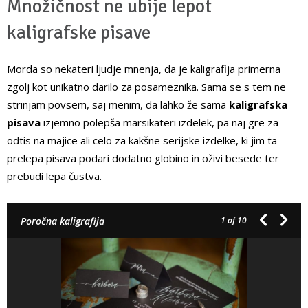
Množičnost ne ubije lepot
kaligrafske pisave
Morda so nekateri ljudje mnenja, da je kaligrafija primerna
zgolj kot unikatno darilo za posameznika. Sama se s tem ne
strinjam povsem, saj menim, da lahko že sama
kaligrafska
pisava
izjemno polepša marsikateri izdelek, pa naj gre za
odtis na majice ali celo za kakšne serijske izdelke, ki jim ta
prelepa pisava podari dodatno globino in oživi besede ter
prebudi lepa čustva.
Poročna kaligrafija
1
of 10