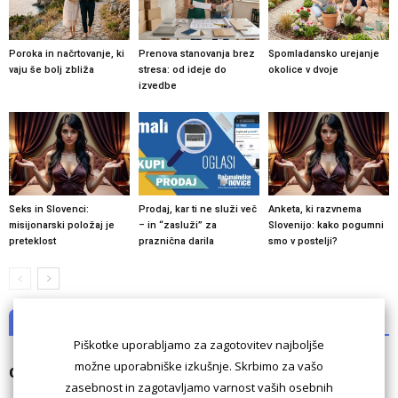
Poroka in načrtovanje, ki
Prenova stanovanja brez
Spomladansko urejanje
vaju še bolj zbliža
stresa: od ideje do
okolice v dvoje
izvedbe
Seks in Slovenci:
Prodaj, kar ti ne služi več
Anketa, ki razvnema
misijonarski položaj je
– in “zasluži” za
Slovenijo: kako pogumni
preteklost
praznična darila
smo v postelji?
NI KOMENTARJEV
Piškotke uporabljamo za zagotovitev najboljše
možne uporabniške izkušnje. Skrbimo za vašo
Odgovori
zasebnost in zagotavljamo varnost vaših osebnih