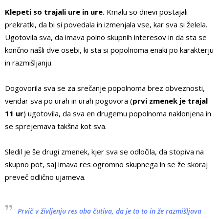
Klepeti so trajali ure in ure.
Kmalu so dnevi postajali
prekratki, da bi si povedala in izmenjala vse, kar sva si želela.
Ugotovila sva, da imava polno skupnih interesov in da sta se
končno našli dve osebi, ki sta si popolnoma enaki po karakterju
in razmišljanju.
Dogovorila sva se za srečanje popolnoma brez obveznosti,
vendar sva po urah in urah pogovora (
prvi zmenek je trajal
11 ur
) ugotovila, da sva en drugemu popolnoma naklonjena in
se sprejemava takšna kot sva.
Sledil je še drugi zmenek, kjer sva se odločila, da stopiva na
skupno pot, saj imava res ogromno skupnega in se že skoraj
preveč odlično ujameva.
Prvič v življenju res oba čutiva, da je to to in že razmišljava