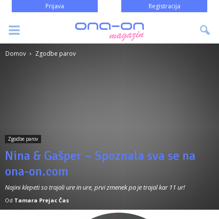
Prijava
Registracija
Domov
Zgodbe parov
Zgodbe parov
Nina & Gašper ~ Spoznala sva se na
ona-on.com
Najini klepeti so trajali ure in ure, prvi zmenek pa je trajal kar 11 ur!
Od
Tamara Prejac Čas