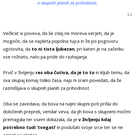
o skupnih planih za prihodnost.
Večkrat si poveva, da še zdaj ne moreva verjeti, da je
mogoče, da se najdeta popolna tujca in že po pogovoru
ugotovita, da
to ni tista ljubezen
, pri kateri je na začetku
vse rožnato, nato pa pride do razhajanja.
Prvič v življenju
res oba čutiva, da je to to
in kljub temu, da
sva skupaj komaj toliko časa, naju ni sram povedati, da že
razmišljava o skupnih planih za prihodnost.
Oba se zavedava, da bova na najini skupni poti prišla do
določenih preprek, vendar veva, da jih bova s skupnimi močmi
premagala ter vsem dokazala, da je
v življenju kdaj
potrebno tudi ‘tvegati’
in poslušati svoje srce ter se ne