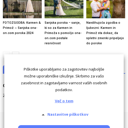
FOTOZGODBA: Karmen &
Sanjska poroka – sanje,
Navdihujoča zgodba o
Primož ~ Sanjska ona-
ki so za Karmen in
ljubezni: Karmen in
on.com poroka 2024
Primoža s pomočjo ona-
Primož sta dokaz, da
on.com postale
spletni zmenki pripeljejo
resničnost
do poroke
Piškotke uporabljamo za zagotovitev najboljše
NI KOMENTARJEV
možne uporabniške izkušnje. Skrbimo za vašo
zasebnost in zagotavljamo varnost vaših osebnih
Odgovori
podatkov.
Za komentiranje morate biti
prijavljeni
.
Več o tem
Nastavitve piškotkov
Pogoji uporabe
Piškotki
Oglaševanje
Kontaktiraj