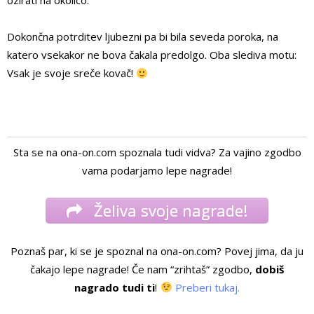
ozirati na okolico.
Dokončna potrditev ljubezni pa bi bila seveda poroka, na
katero vsekakor ne bova čakala predolgo. Oba slediva motu:
Vsak je svoje sreče kovač!
Sta se na ona-on.com spoznala tudi vidva? Za vajino zgodbo
vama podarjamo lepe nagrade!
Želiva svoje nagrade!
Poznaš par, ki se je spoznal na ona-on.com? Povej jima, da ju
čakajo lepe nagrade! Če nam “zrihtaš” zgodbo,
dobiš
nagrado tudi ti
!
Preberi tukaj.