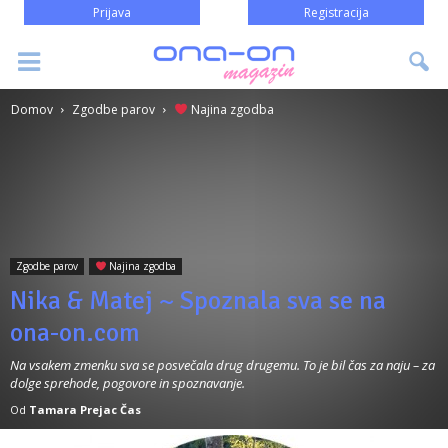
Prijava
Registracija
Domov
Zgodbe parov
Najina zgodba
Zgodbe parov
Najina zgodba
Nika & Matej ~ Spoznala sva se na
ona-on.com
Na vsakem zmenku sva se posvečala drug drugemu. To je bil čas za naju – za
dolge sprehode, pogovore in spoznavanje.
Od
Tamara Prejac Čas