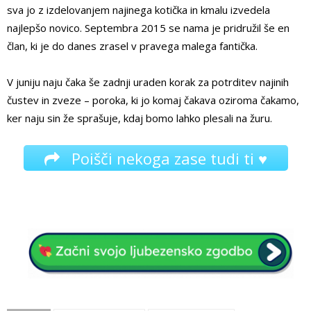
sva jo z izdelovanjem najinega kotička in kmalu izvedela
najlepšo novico. Septembra 2015 se nama je pridružil še en
član, ki je do danes zrasel v pravega malega fantička.
V juniju naju čaka še zadnji uraden korak za potrditev najinih
čustev in zveze – poroka, ki jo komaj čakava oziroma čakamo,
ker naju sin že sprašuje, kdaj bomo lahko plesali na žuru.
Poišči nekoga zase tudi ti ♥