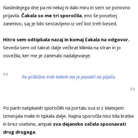
Naslednjega dne pa mi nekaj ni dalo miru in sem se ponovno
prijavila.
Čakala so me tri sporočila
, eno še posebej
zanimivo, saj je bilo sestavljeno iz več kot treh besed.
Hitro sem odtipkala nazaj in komaj čakala na odgovor.
Seveda sem od takrat dalje večkrat kliknila na stran in jo
osvežila, ker me je zanimalo nadaljevanje.
Po približno treh tednih me je povabil na pijačo.
Po parih natipkanih sporočilih na portalu sva si z Matejem
izmenjala maile in tipkala dalje. Najina sporočila niso bila kratka
in brez vsebine, ampak
sva dejansko začela spoznavati
drug drugega
.