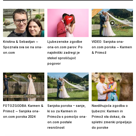
Kristina & Sebastjan ~
Ljubezenske zgodbe
VIDEO: Sanjska ona-
Spoznala sva se na ona-
ona-on.com parov: Po
on.com poroka ~ Karmen
on.com
najstniški zadregi je
& Primož
stekel sproščujoč
pogovor
FOTOZGODBA: Karmen &
Sanjska poroka – sanje,
Navdihujoča zgodba o
Primož ~ Sanjska ona-
ki so za Karmen in
ljubezni: Karmen in
on.com poroka 2024
Primoža s pomočjo ona-
Primož sta dokaz, da
on.com postale
spletni zmenki pripeljejo
resničnost
do poroke