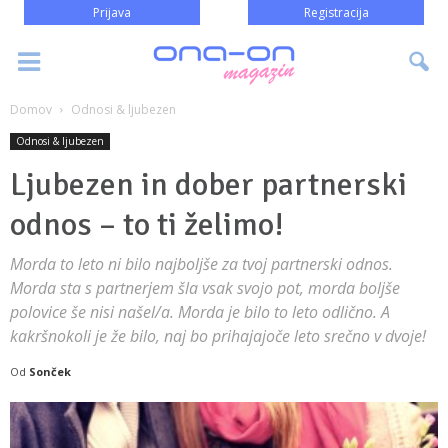
Prijava
Registracija
Domov
Odnosi & ljubezen
Odnosi & ljubezen
Ljubezen in dober partnerski
odnos – to ti želimo!
Morda to leto ni bilo najboljše za tvoj partnerski odnos.
Morda sta s partnerjem šla vsak svojo pot, morda boljše
polovice še nisi našel/a. Morda je bilo to leto odlično. A
kakršnokoli je že bilo, naj bo prihajajoče leto srečno v dvoje!
Od
Sonček