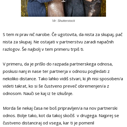
Vir: Shutterstock
S tem ni prav nič narobe. Če ugotovita, da nista za skupaj, pač
nista za skupaj. Ne ostajati v partnerstvu zaradi napačnih
razlogov. Še najbolj v tem primeru trpiš ti.
V primeru, da je prišlo do razpada partnerskega odnosa,
poskusi nanj in nase ter partnerja v odnosu pogledati z
nekoliko distance. Tako lahko vidiš stvari, ki jih nisi sposoben/a
videti takrat, ko si še čustveno preveč obremenjen/a z
odnosom. Nauči se kaj iz te izkušnje.
Morda še nekaj časa ne boš pripravljen/a na nov partnerski
odnos. Bolje tako, kot da takoj skočiš v drugega. Najprej se
čustveno distanciraj od vsega, kar ti je pomenil