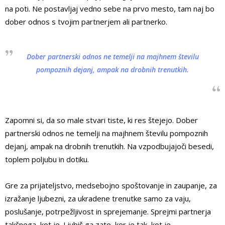
na poti. Ne postavljaj vedno sebe na prvo mesto, tam naj bo
dober odnos s tvojim partnerjem ali partnerko.
Dober partnerski odnos ne temelji na majhnem številu
pompoznih dejanj, ampak na drobnih trenutkih.
Zapomni si, da so male stvari tiste, ki res štejejo. Dober
partnerski odnos ne temelji na majhnem številu pompoznih
dejanj, ampak na drobnih trenutkih. Na vzpodbujajoči besedi,
toplem poljubu in dotiku.
Gre za prijateljstvo, medsebojno spoštovanje in zaupanje, za
izražanje ljubezni, za ukradene trenutke samo za vaju,
poslušanje, potrpežljivost in sprejemanje. Sprejmi partnerja
takšnega, kot je. Ljubiš ga zato, ker je tak, kot je.