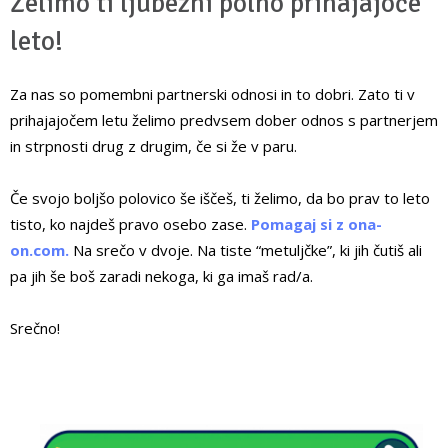
Želimo ti ljubezni polno prihajajoče
leto!
Za nas so pomembni partnerski odnosi in to dobri. Zato ti v
prihajajočem letu želimo predvsem dober odnos s partnerjem
in strpnosti drug z drugim, če si že v paru.
Če svojo boljšo polovico še iščeš, ti želimo, da bo prav to leto
tisto, ko najdeš pravo osebo zase.
Pomagaj si z ona-
on.com.
Na srečo v dvoje. Na tiste “metuljčke”, ki jih čutiš ali
pa jih še boš zaradi nekoga, ki ga imaš rad/a.
Srečno!