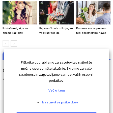
Privlačnost, ki je ne
Kaj vse človek odkrije, ko
Ko nova zveza pomeni
znamo razložiti
večkrat reče da
tudi spremembo navad
NI KOMENTARJEV
Piškotke uporabljamo za zagotovitev najboljše
možne uporabniške izkušnje. Skrbimo za vašo
Odgovori
zasebnost in zagotavljamo varnost vaših osebnih
Za komentiranje morate biti
prijavljeni
.
podatkov.
Več o tem
Nastavitve piškotkov
Pogoji uporabe
Piškotki
Oglaševanje
Kontaktiraj