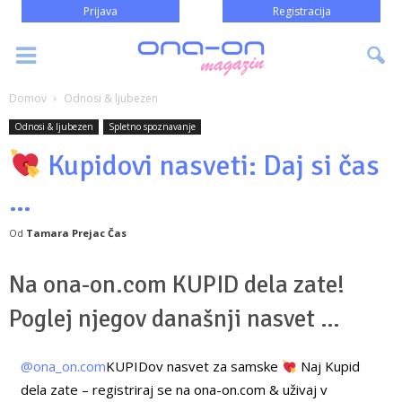
Prijava
Registracija
Domov
Odnosi & ljubezen
Odnosi & ljubezen
Spletno spoznavanje
Kupidovi nasveti: Daj si čas
…
Od
Tamara Prejac Čas
Na ona-on.com KUPID dela zate!
Poglej njegov današnji nasvet …
@ona_on.com
KUPIDov nasvet za samske
Naj Kupid
dela zate – registriraj se na ona-on.com & uživaj v