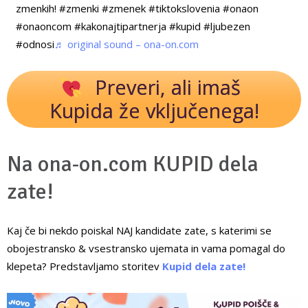
zmenkih! #zmenki #zmenek #tiktokslovenia #onaon
#onaoncom #kakonajtipartnerja #kupid #ljubezen
#odnosi
♬ original sound – ona-on.com
Preveri, ali imaš
Kupida že vključenega!
Na ona-on.com KUPID dela
zate!
Kaj če bi nekdo poiskal NAJ kandidate zate, s katerimi se
obojestransko & vsestransko ujemata in vama pomagal do
klepeta? Predstavljamo storitev
Kupid dela zate!