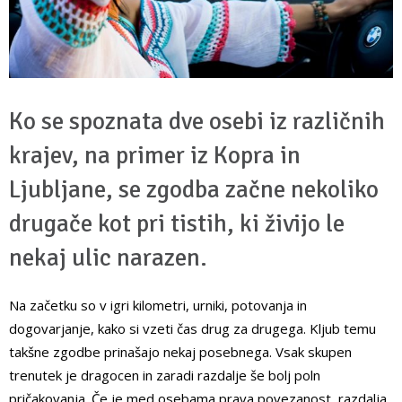
Ko se spoznata dve osebi iz različnih
krajev, na primer iz Kopra in
Ljubljane, se zgodba začne nekoliko
drugače kot pri tistih, ki živijo le
nekaj ulic narazen.
Na začetku so v igri kilometri, urniki, potovanja in
dogovarjanje, kako si vzeti čas drug za drugega. Kljub temu
takšne zgodbe prinašajo nekaj posebnega. Vsak skupen
trenutek je dragocen in zaradi razdalje še bolj poln
pričakovanja. Če je med osebama prava povezanost, razdalja