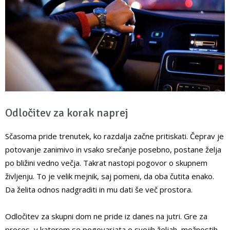
Odločitev za korak naprej
Sčasoma pride trenutek, ko razdalja začne pritiskati. Čeprav je
potovanje zanimivo in vsako srečanje posebno, postane želja
po bližini vedno večja. Takrat nastopi pogovor o skupnem
življenju. To je velik mejnik, saj pomeni, da oba čutita enako.
Da želita odnos nadgraditi in mu dati še več prostora.
Odločitev za skupni dom ne pride iz danes na jutri. Gre za
proces, v katerem se pogovarjata o svojih željah, možnostih