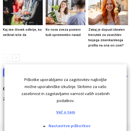
Kaj vse človek odkrije, ko
Ko nova zveza pomeni
Zakaj je dopust idealen
večkrat reče da
tudi spremembo navad
trenutek za osvežitev
tvojega zmenkarskega
profila na ona-on.com?
NI KOMENTARJEV
Piškotke uporabljamo za zagotovitev najboljše
možne uporabniške izkušnje. Skrbimo za vašo
Odgovori
zasebnost in zagotavljamo varnost vaših osebnih
Za komentiranje morate biti
prijavljeni
.
podatkov.
Več o tem
Nastavitve piškotkov
Pogoji uporabe
Piškotki
Oglaševanje
Kontaktiraj