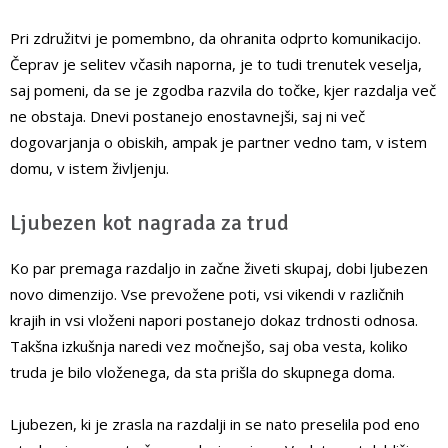
Pri združitvi je pomembno, da ohranita odprto komunikacijo.
Čeprav je selitev včasih naporna, je to tudi trenutek veselja,
saj pomeni, da se je zgodba razvila do točke, kjer razdalja več
ne obstaja. Dnevi postanejo enostavnejši, saj ni več
dogovarjanja o obiskih, ampak je partner vedno tam, v istem
domu, v istem življenju.
Ljubezen kot nagrada za trud
Ko par premaga razdaljo in začne živeti skupaj, dobi ljubezen
novo dimenzijo. Vse prevožene poti, vsi vikendi v različnih
krajih in vsi vloženi napori postanejo dokaz trdnosti odnosa.
Takšna izkušnja naredi vez močnejšo, saj oba vesta, koliko
truda je bilo vloženega, da sta prišla do skupnega doma.
Ljubezen, ki je zrasla na razdalji in se nato preselila pod eno