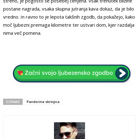
streho, je pogosto še posebej cenjena. Vsak trenutek bližine
postane nagrada, vsaka skupna jutranja kava dokaz, da je bilo
vredno. In ravno to je lepota takšnih zgodb, da pokažejo, kako
moč ljubezni premaga kilometre ter ustvari dom, kjer razdalja
nima več pomena.
OZNAKE
Pandorina skrinjica