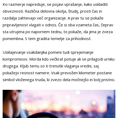
Ko razmerje napreduje, se pojavi vprašanje, kako uskladiti
obveznosti. Različna delovna okolja, študij, prosti čas in
razdalja zahtevajo več organizacije. A prav tu se pokaže
pripravljenost vlagati v odnos. Če si oba vzameta čas, čeprav
sta utrujena po napornem tednu, to pokaže, da jima je zveza
pomembna. S tem gradita temelje za prihodnost.
Usklajevanje vsakdanjika pomeni tudi sprejemanje
kompromisov. Morda kdo večkrat potuje ali se prilagodi urniku
drugega. Kljub temu so ti trenutki vlaganja vredni, saj
pokažejo resnost namere. Vsak prevožen kilometer postane
simbol vloženega truda, ki zvezo dela močnejšo in bolj pristno.