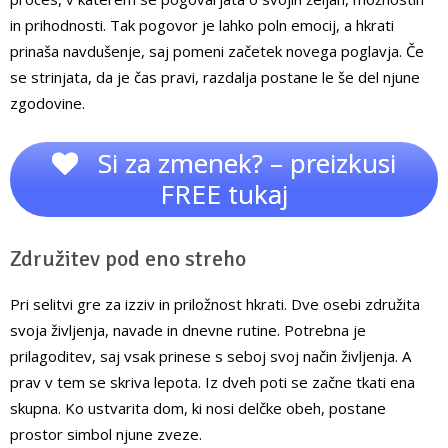
in prihodnosti. Tak pogovor je lahko poln emocij, a hkrati
prinaša navdušenje, saj pomeni začetek novega poglavja. Če
se strinjata, da je čas pravi, razdalja postane le še del njune
zgodovine.
Si za zmenek? – preizkusi
FREE tukaj
Združitev pod eno streho
Pri selitvi gre za izziv in priložnost hkrati. Dve osebi združita
svoja življenja, navade in dnevne rutine. Potrebna je
prilagoditev, saj vsak prinese s seboj svoj način življenja. A
prav v tem se skriva lepota. Iz dveh poti se začne tkati ena
skupna. Ko ustvarita dom, ki nosi delčke obeh, postane
prostor simbol njune zveze.