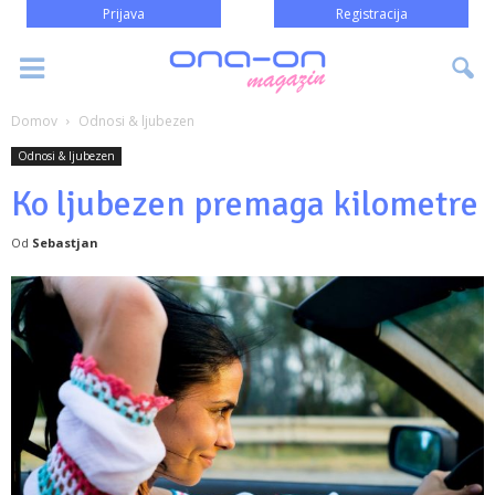
Prijava
Registracija
Domov
Odnosi & ljubezen
Odnosi & ljubezen
Ko ljubezen premaga kilometre
Od
Sebastjan