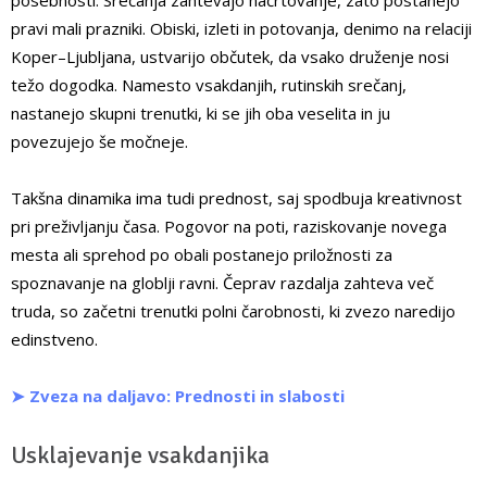
pravi mali prazniki. Obiski, izleti in potovanja, denimo na relaciji
Koper–Ljubljana, ustvarijo občutek, da vsako druženje nosi
težo dogodka. Namesto vsakdanjih, rutinskih srečanj,
nastanejo skupni trenutki, ki se jih oba veselita in ju
povezujejo še močneje.
Takšna dinamika ima tudi prednost, saj spodbuja kreativnost
pri preživljanju časa. Pogovor na poti, raziskovanje novega
mesta ali sprehod po obali postanejo priložnosti za
spoznavanje na globlji ravni. Čeprav razdalja zahteva več
truda, so začetni trenutki polni čarobnosti, ki zvezo naredijo
edinstveno.
➤ Zveza na daljavo: Prednosti in slabosti
Usklajevanje vsakdanjika