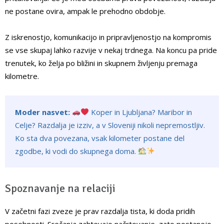
ne postane ovira, ampak le prehodno obdobje.
Z iskrenostjo, komunikacijo in pripravljenostjo na kompromis
se vse skupaj lahko razvije v nekaj trdnega. Na koncu pa pride
trenutek, ko želja po bližini in skupnem življenju premaga
kilometre.
Moder nasvet:
Koper in Ljubljana? Maribor in
Celje? Razdalja je izziv, a v Sloveniji nikoli nepremostljiv.
Ko sta dva povezana, vsak kilometer postane del
zgodbe, ki vodi do skupnega doma.
Spoznavanje na relaciji
V začetni fazi zveze je prav razdalja tista, ki doda pridih
posebnosti. Srečanja zahtevajo načrtovanje, zato postanejo