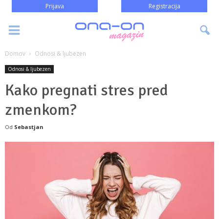
Prijava
Registracija
Domov
Odnosi & ljubezen
Odnosi & ljubezen
Kako pregnati stres pred
zmenkom?
Od
Sebastjan