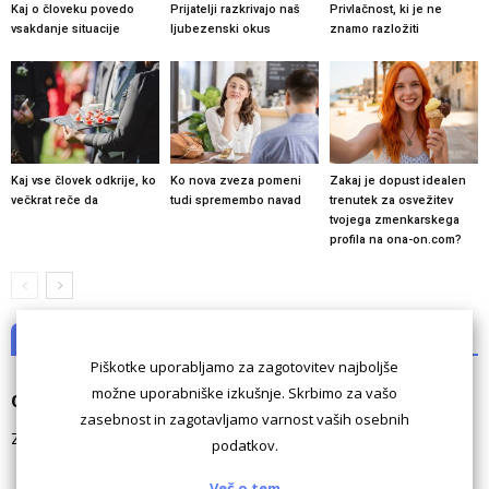
Kaj o človeku povedo
Prijatelji razkrivajo naš
Privlačnost, ki je ne
vsakdanje situacije
ljubezenski okus
znamo razložiti
Kaj vse človek odkrije, ko
Ko nova zveza pomeni
Zakaj je dopust idealen
večkrat reče da
tudi spremembo navad
trenutek za osvežitev
tvojega zmenkarskega
profila na ona-on.com?
NI KOMENTARJEV
Piškotke uporabljamo za zagotovitev najboljše
možne uporabniške izkušnje. Skrbimo za vašo
Odgovori
zasebnost in zagotavljamo varnost vaših osebnih
Za komentiranje morate biti
prijavljeni
.
podatkov.
Več o tem