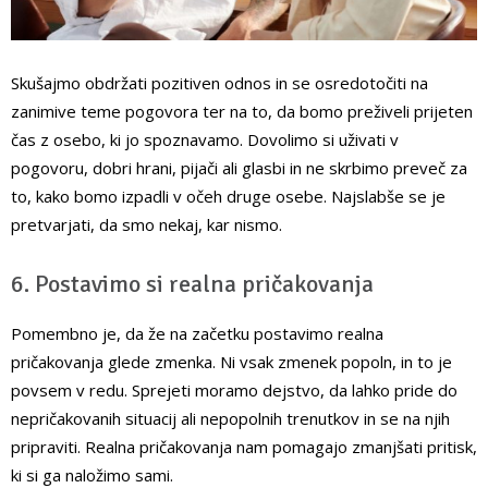
Skušajmo obdržati pozitiven odnos in se osredotočiti na
zanimive teme pogovora ter na to, da bomo preživeli prijeten
čas z osebo, ki jo spoznavamo. Dovolimo si uživati v
pogovoru, dobri hrani, pijači ali glasbi in ne skrbimo preveč za
to, kako bomo izpadli v očeh druge osebe. Najslabše se je
pretvarjati, da smo nekaj, kar nismo.
6. Postavimo si realna pričakovanja
Pomembno je, da že na začetku postavimo realna
pričakovanja glede zmenka. Ni vsak zmenek popoln, in to je
povsem v redu. Sprejeti moramo dejstvo, da lahko pride do
nepričakovanih situacij ali nepopolnih trenutkov in se na njih
pripraviti. Realna pričakovanja nam pomagajo zmanjšati pritisk,
ki si ga naložimo sami.