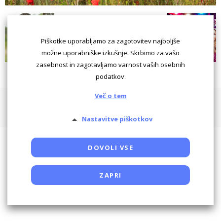
Piškotke uporabljamo za zagotovitev najboljše
možne uporabniške izkušnje. Skrbimo za vašo
zasebnost in zagotavljamo varnost vaših osebnih
podatkov.
Več o tem
Pogoji uporabe
Piškotki
Oglaševanje
Kontaktiraj
Powered by SocDate™, © Copyright VenetiCOM
Nastavitve piškotkov
DOVOLI VSE
ZAPRI
Potrebni