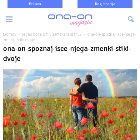
Prijava
Registracija
Domov
Je res bolje biti v samskem stanu?
ona-on-spoznaj-isce-njega-
zmenki-stiki-dvoje
ona-on-spoznaj-isce-njega-zmenki-stiki-
dvoje