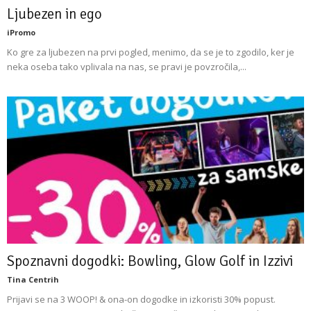
Ljubezen in ego
iPromo
Ko gre za ljubezen na prvi pogled, menimo, da se je to zgodilo, ker je
neka oseba tako vplivala na nas, se pravi je povzročila,...
Spoznavni dogodki: Bowling, Glow Golf in Izzivi
Tina Centrih
Prijavi se na 3 WOOP! & ona-on dogodke in izkoristi 30% popust.