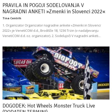
PRAVILA IN POGOJI SODELOVANJA V
NAGRADNI ANKETI »Zmenki in Slovenci 2022«
Tina Centrih
1. Organizator Organizator nagradne ankete »Zmenki in Slovenci
2022« je VenetiCOM d.d., Brodišče 18, 1236 Trzin (v nadaljevanju
VenetiCOM d.d. oz. organizator). 2. Sodelujoči V nagradni anketi...
DOGODEK: Hot Wheels Monster Truck Live
(DODATEN TERMIN!)