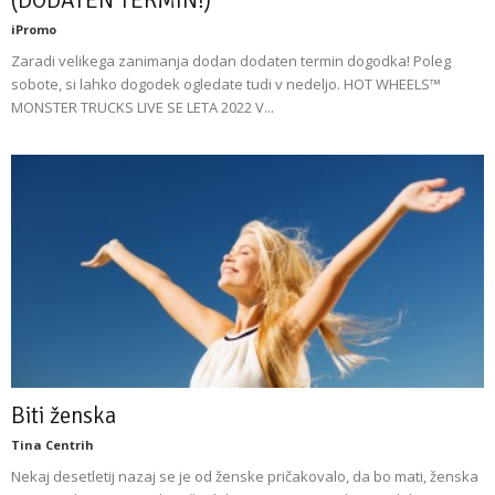
iPromo
Zaradi velikega zanimanja dodan dodaten termin dogodka! Poleg
sobote, si lahko dogodek ogledate tudi v nedeljo. HOT WHEELS™
MONSTER TRUCKS LIVE SE LETA 2022 V...
Biti ženska
Tina Centrih
Nekaj desetletij nazaj se je od ženske pričakovalo, da bo mati, ženska