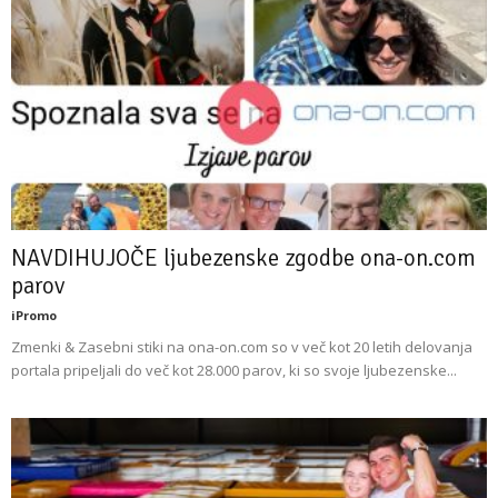
NAVDIHUJOČE ljubezenske zgodbe ona-on.com
parov
iPromo
Zmenki & Zasebni stiki na ona-on.com so v več kot 20 letih delovanja
portala pripeljali do več kot 28.000 parov, ki so svoje ljubezenske...