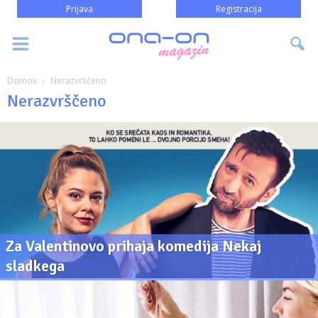
Prijava
Registracija
Domov
Nerazvrščeno
Nerazvrščeno
Za Valentinovo prihaja komedija Nekaj
sladkega