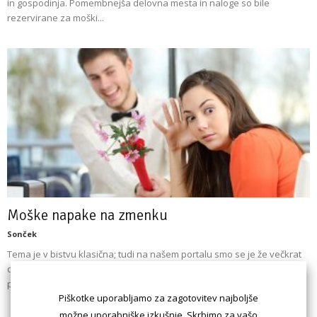
in gospodinja. Pomembnejša delovna mesta in naloge so bile
rezervirane za moški...
Moške napake na zmenku
Sonček
Tema je v bistvu klasična; tudi na našem portalu smo se je že večkrat
dotaknili. Zdaj in tukaj pa se bomo v zanimivo tematiko še dodatno
poglobili.
Piškotke uporabljamo za zagotovitev najboljše
možne uporabniške izkušnje. Skrbimo za vašo