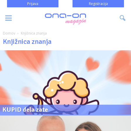
Prijava
Registracija
Domov
Knjižnica znanja
Knjižnica znanja
KUPID dela zate