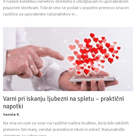
V našem kolektivu nenehno stremimo k izboljšavam in uporabnikom
prijaznim storitvam. Tokrat smo se podali v popolno prenovo ona-on
različice za uporabnike računalnikov in...
Varni pri iskanju ljubezni na spletu – praktični
napotki
Sanela K.
Na ona-on.com se sicer na različne načine trudimo, da bi bilo takšnih
primerov čim manj, vendar previdnost nikoli ni odveč. Računalniški
algoritem za odkrivanje...