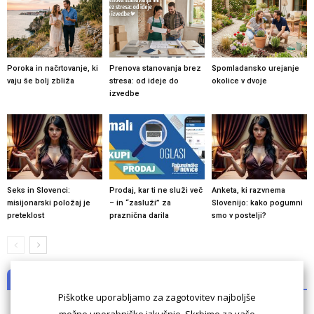
Poroka in načrtovanje, ki
Prenova stanovanja brez
Spomladansko urejanje
vaju še bolj zbliža
stresa: od ideje do
okolice v dvoje
izvedbe
Seks in Slovenci:
Prodaj, kar ti ne služi več
Anketa, ki razvnema
misijonarski položaj je
– in “zasluži” za
Slovenijo: kako pogumni
preteklost
praznična darila
smo v postelji?
NI KOMENTARJEV
Piškotke uporabljamo za zagotovitev najboljše