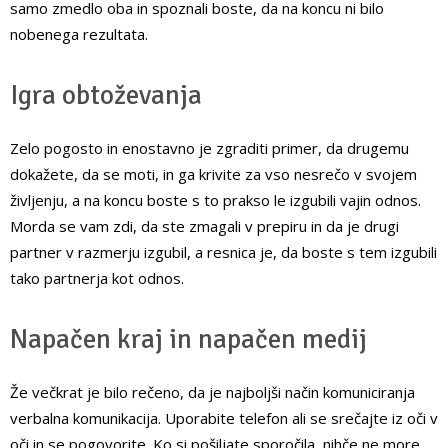
samo zmedlo oba in spoznali boste, da na koncu ni bilo
nobenega rezultata.
Igra obtoževanja
Zelo pogosto in enostavno je zgraditi primer, da drugemu
dokažete, da se moti, in ga krivite za vso nesrečo v svojem
življenju, a na koncu boste s to prakso le izgubili vajin odnos.
Morda se vam zdi, da ste zmagali v prepiru in da je drugi
partner v razmerju izgubil, a resnica je, da boste s tem izgubili
tako partnerja kot odnos.
Napačen kraj in napačen medij
Že večkrat je bilo rečeno, da je najboljši način komuniciranja
verbalna komunikacija. Uporabite telefon ali se srečajte iz oči v
oči in se pogovorite. Ko si pošiljate sporočila, nihče ne more