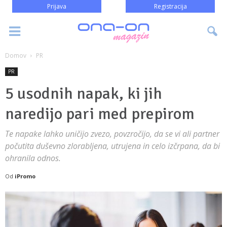
Prijava
Registracija
Domov
PR
PR
5 usodnih napak, ki jih
naredijo pari med prepirom
Te napake lahko uničijo zvezo, povzročijo, da se vi ali partner
počutita duševno zlorabljena, utrujena in celo izčrpana, da bi
ohranila odnos.
Od
iPromo