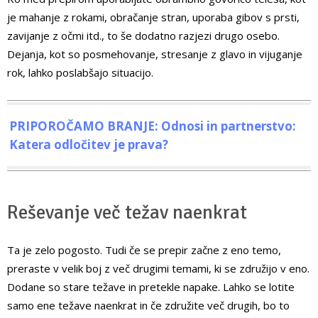
je mahanje z rokami, obračanje stran, uporaba gibov s prsti,
zavijanje z očmi itd., to še dodatno razjezi drugo osebo.
Dejanja, kot so posmehovanje, stresanje z glavo in vijuganje
rok, lahko poslabšajo situacijo.
PRIPOROČAMO BRANJE: Odnosi in partnerstvo:
Katera odločitev je prava?
Reševanje več težav naenkrat
Ta je zelo pogosto. Tudi če se prepir začne z eno temo,
preraste v velik boj z več drugimi temami, ki se združijo v eno.
Dodane so stare težave in pretekle napake. Lahko se lotite
samo ene težave naenkrat in če združite več drugih, bo to