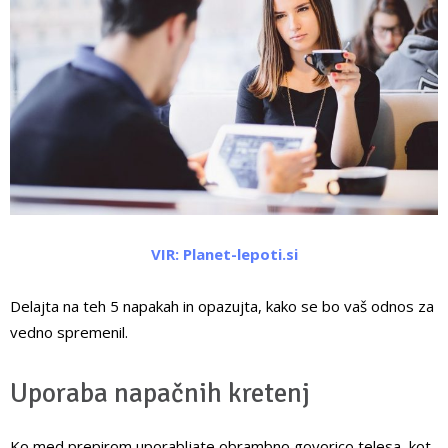
VIR: Planet-lepoti.si
Delajta na teh 5 napakah in opazujta, kako se bo vaš odnos za
vedno spremenil.
Uporaba napačnih kretenj
Ko med prepirom uporabljate obrambno govorico telesa, kot