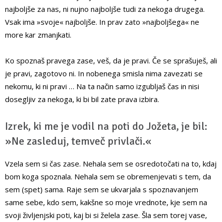
najboljše za nas, ni nujno najboljše tudi za nekoga drugega.
Vsak ima »svoje« najboljše. In prav zato »najboljšega« ne
more kar zmanjkati.
Ko spoznaš pravega zase, veš, da je pravi. Če se sprašuješ, ali
je pravi, zagotovo ni. In nobenega smisla nima zavezati se
nekomu, ki ni pravi … Na ta način samo izgubljaš čas in nisi
dosegljiv za nekoga, ki bi bil zate prava izbira.
Izrek, ki me je vodil na poti do Jožeta, je bil:
»Ne zasleduj, temveč privlači.«
Vzela sem si čas zase. Nehala sem se osredotočati na to, kdaj
bom koga spoznala. Nehala sem se obremenjevati s tem, da
sem (spet) sama. Raje sem se ukvarjala s spoznavanjem
same sebe, kdo sem, kakšne so moje vrednote, kje sem na
svoji življenjski poti, kaj bi si želela zase. Šla sem torej vase,