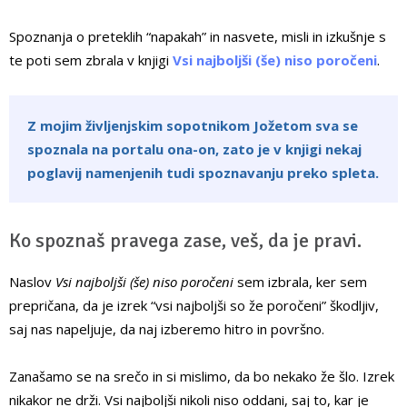
Spoznanja o preteklih “napakah” in nasvete, misli in izkušnje s
te poti sem zbrala v knjigi
Vsi najboljši (še) niso poročeni
.
Z mojim življenjskim sopotnikom Jožetom sva se
spoznala na portalu ona-on, zato je v knjigi nekaj
poglavij namenjenih tudi spoznavanju preko spleta.
Ko spoznaš pravega zase, veš, da je pravi.
Naslov
Vsi najboljši (še) niso poročeni
sem izbrala, ker sem
prepričana, da je izrek “vsi najboljši so že poročeni” škodljiv,
saj nas napeljuje, da naj izberemo hitro in površno.
Zanašamo se na srečo in si mislimo, da bo nekako že šlo. Izrek
nikakor ne drži. Vsi najboljši nikoli niso oddani, saj to, kar je