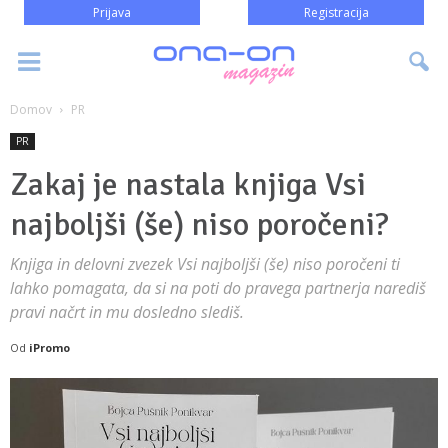
Prijava
Registracija
Domov
PR
PR
Zakaj je nastala knjiga Vsi
najboljši (še) niso poročeni?
Knjiga in delovni zvezek Vsi najboljši (še) niso poročeni ti
lahko pomagata, da si na poti do pravega partnerja narediš
pravi načrt in mu dosledno slediš.
Od
iPromo