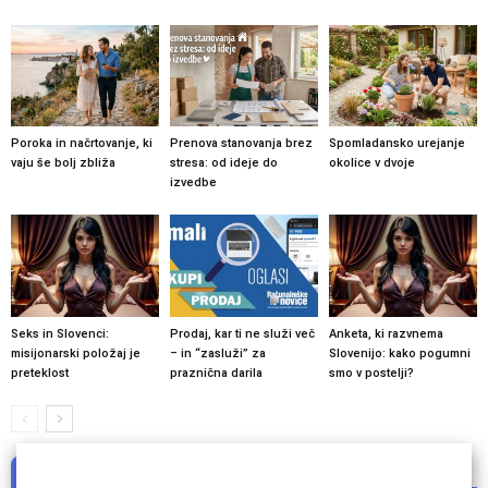
Poroka in načrtovanje, ki
Prenova stanovanja brez
Spomladansko urejanje
vaju še bolj zbliža
stresa: od ideje do
okolice v dvoje
izvedbe
Seks in Slovenci:
Prodaj, kar ti ne služi več
Anketa, ki razvnema
misijonarski položaj je
– in “zasluži” za
Slovenijo: kako pogumni
preteklost
praznična darila
smo v postelji?
NI KOMENTARJEV