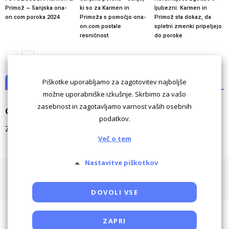
Primož ~ Sanjska ona-
ki so za Karmen in
ljubezni: Karmen in
on.com poroka 2024
Primoža s pomočjo ona-
Primož sta dokaz, da
on.com postale
spletni zmenki pripeljejo
resničnost
do poroke
Piškotke uporabljamo za zagotovitev najboljše
NI KOMENTARJEV
možne uporabniške izkušnje. Skrbimo za vašo
zasebnost in zagotavljamo varnost vaših osebnih
Odgovori
podatkov.
Za komentiranje morate biti
prijavljeni
.
Več o tem
Nastavitve piškotkov
Pogoji uporabe
Piškotki
Oglaševanje
Kontaktiraj
Powered by SocDate™, © Copyright VenetiCOM
DOVOLI VSE
ZAPRI