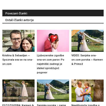
Povezani članki
Ostali članki avtorja
Kristina & Sebastjan ~
Ljubezenske zgodbe
VIDEO: Sanjska ona-
Spoznala sva se na ona-
ona-on.com parov: Po
on.com poroka ~ Karmen
on.com
najstniški zadregi je
& Primož
stekel sproščujoč
pogovor
FOTOZGODBA: Karmen &
Sanjska poroka – sanje,
Navdihujoča zgodba o