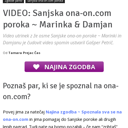
Zgodbe parov
Sanjska ona-on.com poroka
VIDEO: Sanjska ona-on.com
poroka ~ Marinka & Damjan
Video utrinek z že osme Sanjske ona-on poroke ~ Marinki in
Damjanu je čudovit video spomin ustvaril Gašper Petrič.
Od
Tamara Prejac Čas
NAJINA ZGODBA
Poznaš par, ki se je spoznal na ona-
on.com?
Povej jima za natečaj
Najina zgodba ~ Spoznala sva se na
ona-on.com
in jima pomagaj do Sanjske poroke ali drugih
lepih nagrad. Tudi nate na bomo pozabili – če nam “zrihtaš”