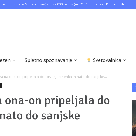
znavni portal v Sloveniji, več kot 29.000 parov (od 2001 do danes). Dobrodošli!
bezen
Spletno spoznavanje
Svetovalnica
ava na ona-on pripeljala do prvega zmenka in nato do sanjske...
a ona-on pripeljala do
nato do sanjske