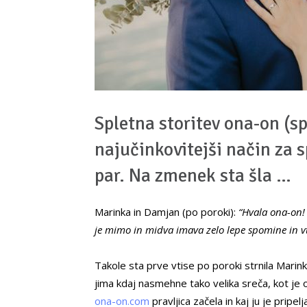
Spletna storitev ona-on (s
najučinkovitejši način za 
par. Na zmenek sta šla …
Marinka in Damjan (po poroki):
“Hvala ona-on!
je mimo in midva imava zelo lepe spomine in vt
Takole sta prve vtise po poroki strnila Marinka
jima kdaj nasmehne tako velika sreča, kot je 
ona-on.com
pravljica začela in kaj ju je pripe