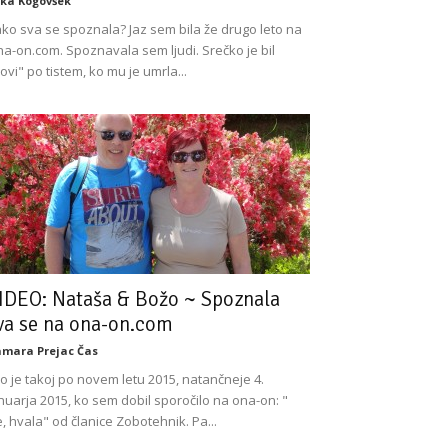
ka Kogovšek
ko sva se spoznala? Jaz sem bila že drugo leto na
a-on.com. Spoznavala sem ljudi. Srečko je bil
ovi" po tistem, ko mu je umrla...
IDEO: Nataša & Božo ~ Spoznala
va se na ona-on.com
mara Prejac Čas
lo je takoj po novem letu 2015, natančneje 4.
nuarja 2015, ko sem dobil sporočilo na ona-on: "
, hvala" od članice Zobotehnik. Pa...