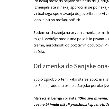
Po nekaj mesecih prijave sta našla drug drug
Izmenjala sta si nekaj sporočil in se po nekaj
virtualnega spoznavanja dogovorila za prvi z
lepo in bili so mešani občutki.
Sedem ur druženja na prvem zmenku je minilo
mignil. Vzdušje med njima pa je bilo pisano –
treme, nerodnosti do pozitivnih občutkov. Pra
začela.
Od zmenka do Sanjske ona
Svojo zgodbo o tem, kako sta se spoznala, st
je. Za nagrado sta prejela Sanjsko poroko (že 
Marinka in Damjan pravita:
“
Oba sva mnenja, 
vas ne bi imela nikoli priložnosti spoznati.
Za