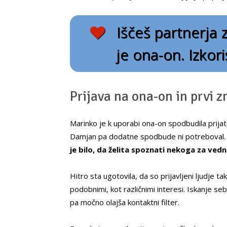
Iščeš partnerja z
je ona-on. Izkori
Prijava na ona-on in prvi zm
Marinko je k uporabi ona-on spodbudila prijate
Damjan pa dodatne spodbude ni potreboval
je bilo, da želita spoznati nekoga za vedn
Hitro sta ugotovila, da so prijavljeni ljudje ta
podobnimi, kot različnimi interesi. Iskanje se
pa močno olajša kontaktni filter.