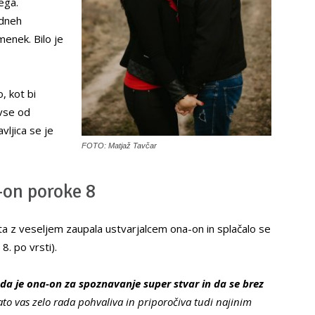
ega.
 dneh
menek. Bilo je
, kot bi
 vse od
vljica se je
FOTO: Matjaž Tavčar
-on poroke 8
a z veseljem zaupala ustvarjalcem ona-on in splačalo se
8. po vrsti).
da je ona-on za spoznavanje super stvar in da se brez
to vas zelo rada pohvaliva in priporočiva tudi najinim