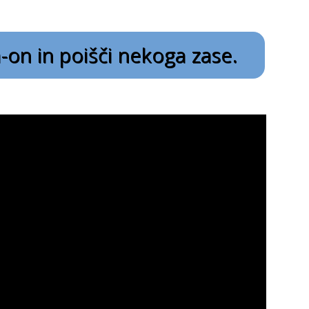
a-on in poišči nekoga zase.