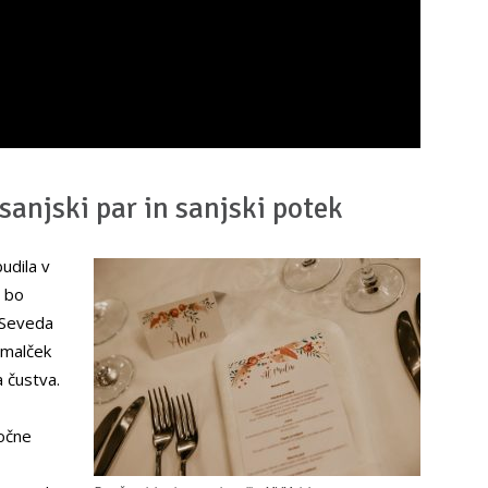
anjski par in sanjski potek
udila v
o bo
 Seveda
u malček
 čustva.
ročne