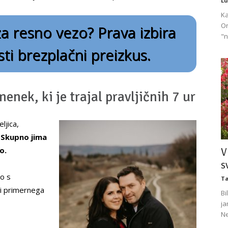
Lu
Ka
On
a resno vezo? Prava izbira
"n
sti brezplačni preizkus.
enek, ki je trajal pravljičnih 7 ur
ljica,
.
Skupno jima
o.
V
s
ko s
Ta
bi primernega
Bi
ja
Ne