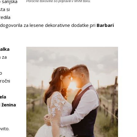
to sanjska
Poročne tiskovine so pripravili v MVM tisku.
ta si
redila
 dogovorila za lesene dekorativne dodatke pri
Barbari
alka
a za
o
oročni
ela
i ženina
vito.