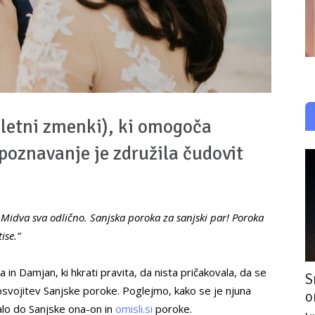
pletni zmenki), ki omogoča
spoznavanje je združila čudovit
 Midva sva odlično. Sanjska poroka za sanjski par! Poroka
ise.”
 in Damjan, ki hkrati pravita, da nista pričakovala, da se
S
osvojitev Sanjske poroke. Poglejmo, kako se je njuna
o
ljalo do Sanjske ona-on in
omisli.si
poroke.