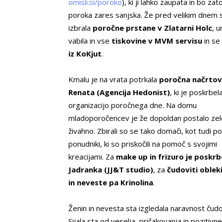
omisli.si/poroko
), ki ji lahko zaupata in bo za
poroka zares sanjska. Že pred velikim dnem s
izbrala
poročne prstane v Zlatarni Holc
, u
vabila in vse
tiskovine v MVM servisu
in se
iz KoKjut
.
Kmalu je na vrata potrkala
poročna načrtov
Renata (Agencija Hedonist)
, ki je poskrbel
organizacijo poročnega dne. Na domu
mladoporočencev je že dopoldan postalo zel
živahno. Zbirali so se tako domači, kot tudi p
ponudniki, ki so priskočili na pomoč s svojimi
kreacijami. Za
make up in frizuro je poskrb
Jadranka (JJ&T studio)
, za
čudoviti oblek
in neveste pa Krinolina
.
Ženin in nevesta sta izgledala naravnost čudo
Sijala sta od veselja, pričakovanja in pozitivne