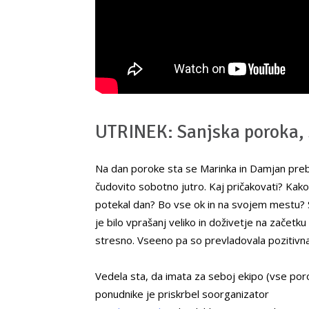
UTRINEK: Sanjska poroka, s
Na dan poroke sta se Marinka in Damjan preb
čudovito sobotno jutro. Kaj pričakovati? Kak
potekal dan? Bo vse ok in na svojem mestu?
je bilo vprašanj veliko in doživetje na začetk
stresno. Vseeno pa so prevladovala pozitivna
Vedela sta, da imata za seboj ekipo (vse po
ponudnike je priskrbel soorganizator