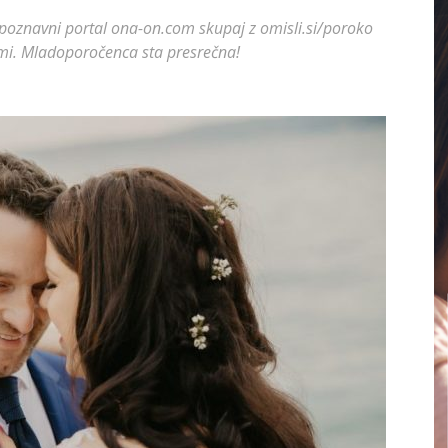
i spoznavni portal ona-on.com skupaj z omisli.si/poroko
ami. Mladoporočenca sta presrečna!