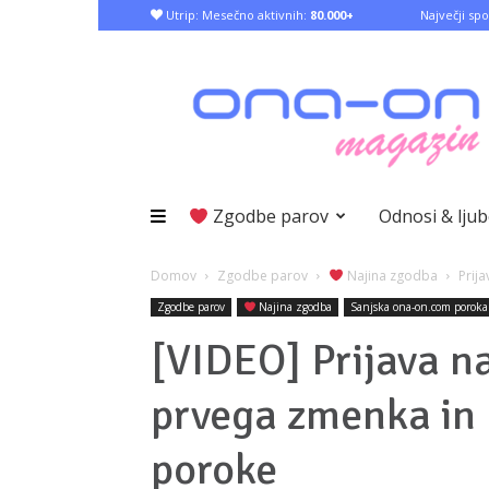
Utrip: Mesečno aktivnih:
80.000+
Največji spo
Zgodbe parov
Odnosi & lju
Domov
Zgodbe parov
Najina zgodba
Prij
Zgodbe parov
Najina zgodba
Sanjska ona-on.com poroka
[VIDEO] Prijava n
prvega zmenka in 
poroke