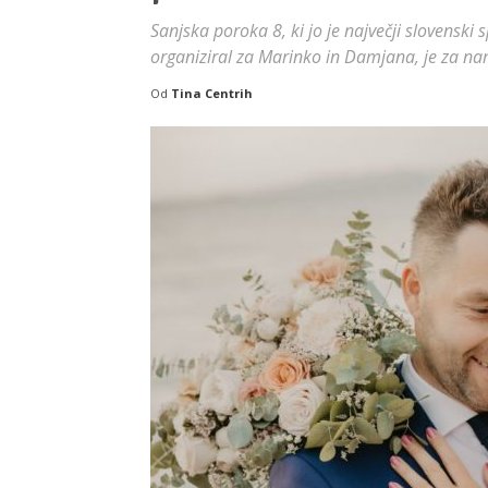
Sanjska poroka 8, ki jo je največji slovensk
organiziral za Marinko in Damjana, je za n
Od
Tina Centrih