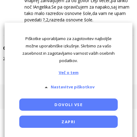
vnaprej zahvaljujem za od govor Lep večer,pa lahko
noč !Angelika.Se pa opravičujem za napako,saj imam
tako malo razredov osnovne šole,da vam ne upam
povedati ?,2,razreda osnovne šole.
Želiš komentirati? Prijavi se...
Piškotke uporabljamo za zagotovitev najboljše
možne uporabniške izkušnje. Skrbimo za vašo
Odgovori
zasebnost in zagotavljamo varnost vaših osebnih
Za komentiranje morate biti
prijavljeni
.
podatkov.
Več o tem
Nastavitve piškotkov
Pogoji uporabe
Piškotki
Oglaševanje
Kontaktiraj
Powered by SocDate™, © Copyright VenetiCOM
DOVOLI VSE
ZAPRI