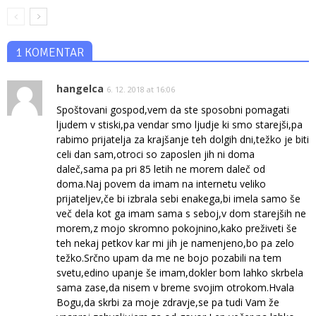
1 KOMENTAR
hangelca
6. 12. 2018 at 16:06
Spoštovani gospod,vem da ste sposobni pomagati
ljudem v stiski,pa vendar smo ljudje ki smo starejši,pa
rabimo prijatelja za krajšanje teh dolgih dni,težko je biti
celi dan sam,otroci so zaposlen jih ni doma
daleč,sama pa pri 85 letih ne morem daleč od
doma.Naj povem da imam na internetu veliko
prijateljev,če bi izbrala sebi enakega,bi imela samo še
več dela kot ga imam sama s seboj,v dom starejših ne
morem,z mojo skromno pokojnino,kako preživeti še
teh nekaj petkov kar mi jih je namenjeno,bo pa zelo
težko.Srčno upam da me ne bojo pozabili na tem
svetu,edino upanje še imam,dokler bom lahko skrbela
sama zase,da nisem v breme svojim otrokom.Hvala
Bogu,da skrbi za moje zdravje,se pa tudi Vam že