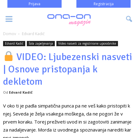
Prijava
Registracija
Domov
Edvard Kadič
Edvard Kadič
Šola zapeljevanja
Video nasveti za registrirane uporabnike
VIDEO: Ljubezenski nasveti
| Osnove pristopanja k
dekletom
Od
Edvard Kadič
V oko ti je padla simpatična punca pa ne veš kako pristopiti k
njej. Seveda je želja vsakega moškega, da ne pogori že v
prvem koraku. Torej preživeti uvod in si zagotoviti zanimanje
za nadaljevanje. Morda iz uvodnega spoznavanja narediti kar
prvi zmenek.