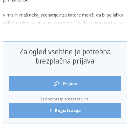
V mislih imaš nekaj scenarijev za katere meniš, da bi se lahko
izšli. Ampak kako biti povsem prepričan, da je tisto kar počneš,
pravilno?
Za ogled vsebine je potrebna
brezplačna prijava
Prijava
Še brez brezplačnega računa?
Registracija